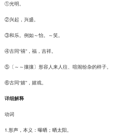
①光明。
②兴起，兴盛。
③和乐。例如～怡。～笑。
④古同“禧”，福，吉祥。
⑤〔～～攘攘〕形容人来人往、喧闹纷杂的样子。
⑥古同“嬉”，嬉戏。
详细解释
动词
1.形声，本义：曝晒；晒太阳。