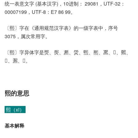
统一表意文字 (基本汉字)，10进制： 29081，UTF-32：
00007199，UTF-8：E7 86 99。
〔熙〕字在《通用规范汉字表》的一级字表中，序号
3075，属次常用字。
〔熙〕字异体字是㷗、㷩、凞、焈、煕、熈、𠘕、𤇴、𤋮、
𤎹、𤏁、𤐤。
熙的意思
熙（xī）
基本解释