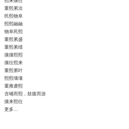
熙来攘往
重熙累洽
民熙物阜
熙熙融融
物阜民熙
重熙累盛
重熙累绩
攘攘熙熙
攘往熙来
重熙累叶
熙熙壤壤
重雍袭熙
含哺而熙，鼓腹而游
攘来熙往
更多…