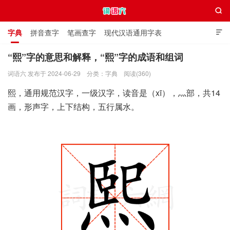

字典
拼音查字
笔画查字
现代汉语通用字表

通用规范汉字表
叠字大全
独体字大全
极简英语词典
“熙”字的意思和解释，“熙”字的成语和组词
词语六 发布于 2024-06-29
分类：
字典
阅读(360)
词语六
熙，通用规范汉字，一级汉字，读音是（xī），灬部，共14
画，形声字，上下结构，五行属水。