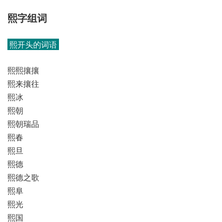
熙字组词
熙开头的词语
熙熙攘攘
熙来攘往
熙冰
熙朝
熙朝瑞品
熙春
熙旦
熙德
熙德之歌
熙阜
熙光
熙国