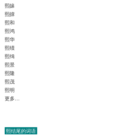
熙皞
熙皥
熙和
熙鸿
熙华
熙绩
熙缉
熙景
熙隆
熙茂
熙明
更多…
熙结尾的词语