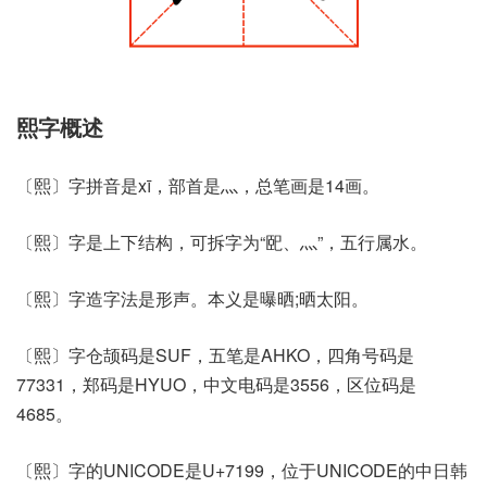
熙字概述
〔熙〕字拼音是xī，部首是灬，总笔画是14画。
〔熙〕字是上下结构，可拆字为“巸、灬”，五行属水。
〔熙〕字造字法是形声。本义是曝晒;晒太阳。
〔熙〕字仓颉码是SUF，五笔是AHKO，四角号码是
77331，郑码是HYUO，中文电码是3556，区位码是
4685。
〔熙〕字的UNICODE是U+7199，位于UNICODE的中日韩