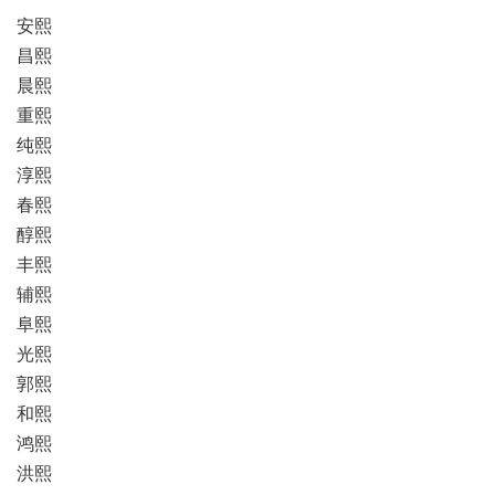
安熙
昌熙
晨熙
重熙
纯熙
淳熙
春熙
醇熙
丰熙
辅熙
阜熙
光熙
郭熙
和熙
鸿熙
洪熙