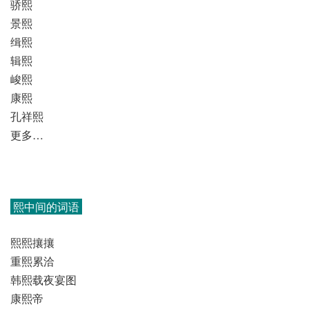
骄熙
景熙
缉熙
辑熙
峻熙
康熙
孔祥熙
更多…
熙中间的词语
熙熙攘攘
重熙累洽
韩熙载夜宴图
康熙帝