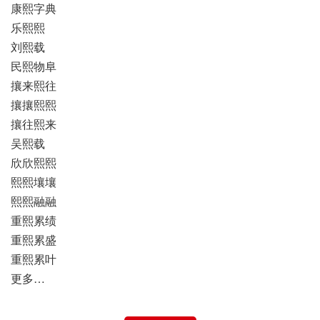
康熙字典
乐熙熙
刘熙载
民熙物阜
攘来熙往
攘攘熙熙
攘往熙来
吴熙载
欣欣熙熙
熙熙壤壤
熙熙融融
重熙累绩
重熙累盛
重熙累叶
更多…