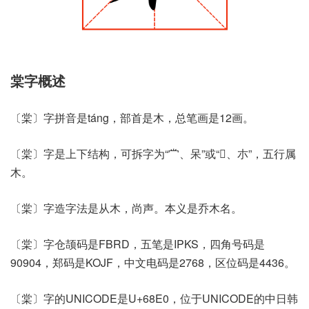
棠字概述
〔棠〕字拼音是táng，部首是木，总笔画是12画。
〔棠〕字是上下结构，可拆字为“龸、呆”或“𫩠、朩”，五行属
木。
〔棠〕字造字法是从木，尚声。本义是乔木名。
〔棠〕字仓颉码是FBRD，五笔是IPKS，四角号码是
90904，郑码是KOJF，中文电码是2768，区位码是4436。
〔棠〕字的UNICODE是U+68E0，位于UNICODE的中日韩