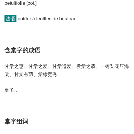
betulifolia [bot.]
法语
poirier à feuilles de bouleau
含棠字的成语
甘棠之惠、甘棠之爱、甘棠遗爱、发棠之请、一树梨花压海
棠、甘棠有荫、棠棣竞秀
更多…
棠字组词