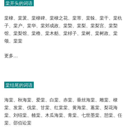
棠开头的词语
棠棣、棠茇、棠棣碑、棠棣之花、棠芾、棠榦、棠干、棠朹
子、棠户、棠华、棠郊成政、棠棃、棠梨、棠梨宫、棠棃
馆、棠梨馆、棠橹、棠木舫、棠梂子、棠树、棠树政、棠
颂、棠棠
更多…
棠结尾的词语
海棠、秋海棠、爱棠、白棠、赤棠、垂丝海棠、雕棠、棣
棠、发棠、伐棠、甘棠、红棠棠、黄海棠、蕙棠、梨花海
棠、刘绍棠、雒棠、木瓜海棠、青棠、七世墨棠、憩棠、任
棠、邵伯讼棠