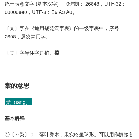
统一表意文字 (基本汉字)，10进制： 26848，UTF-32：
000068e0，UTF-8：E6 A3 A0。
〔棠〕字在《通用规范汉字表》的一级字表中，序号
2608，属次常用字。
〔棠〕字异体字是㭻、𣙟。
棠的意思
棠（táng）
基本解释
①〔～梨〕ａ．落叶乔木，果实略呈球形。可以用作嫁接各