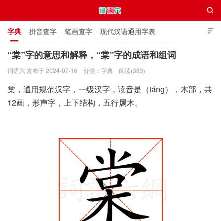

字典
拼音查字
笔画查字
现代汉语通用字表

通用规范汉字表
叠字大全
独体字大全
极简英语词典
“棠”字的意思和解释，“棠”字的成语和组词
词语六 发布于 2024-07-16
分类：
字典
阅读(383)
词语六
棠，通用规范汉字，一级汉字，读音是（táng），木部，共
12画，形声字，上下结构，五行属木。