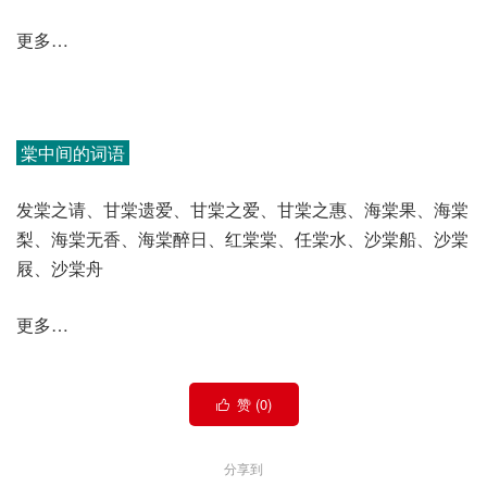
更多…
棠中间的词语
发棠之请、甘棠遗爱、甘棠之爱、甘棠之惠、海棠果、海棠
梨、海棠无香、海棠醉日、红棠棠、任棠水、沙棠船、沙棠
屐、沙棠舟
更多…
赞 (
0
)

分享到