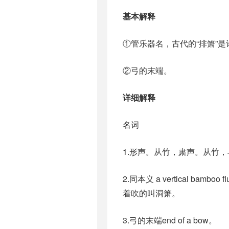
基本解释
①管乐器名，古代的“排箫”
②弓的末端。
详细解释
名词
1.形声。从竹，肃声。从竹
2.同本义 a vertical 
着吹的叫洞箫。
3.弓的末端end of a bow。