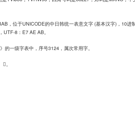
7BAB，位于UNICODE的中日韩统一表意文字 (基本汉字)，10进
b，UTF-8：E7 AE AB。
》的一级字表中，序号3124，属次常用字。
𪛖。