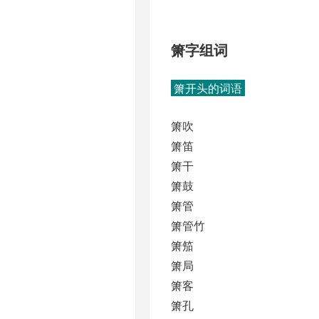
箫字组词
箫开头的词语
箫吹
箫笛
箫干
箫鼓
箫管
箫管竹
箫笳
箫局
箫客
箫孔