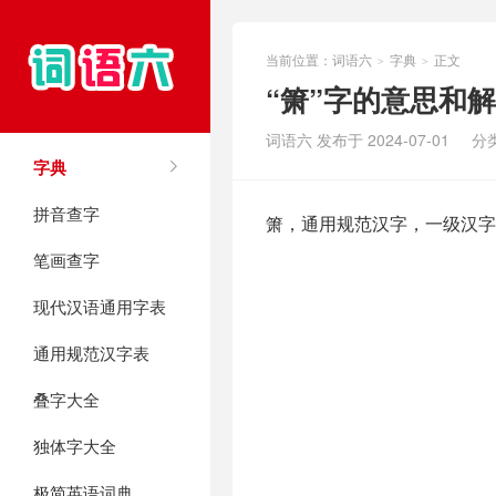
当前位置：
词语六
字典
正文
>
>
“箫”字的意思和
词语六 发布于 2024-07-01
分
字典
拼音查字
箫，通用规范汉字，一级汉字
笔画查字
现代汉语通用字表
通用规范汉字表
叠字大全
独体字大全
极简英语词典