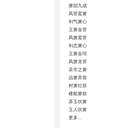
箫韶九成
凤管鸾箫
剑气箫心
玉箫金管
凤箫鸾管
剑态箫心
玉箫金琯
凤箫龙管
吴市之箫
品箫弄笛
村箫社鼓
楼船箫鼓
弄玉吹箫
玉人吹箫
更多…