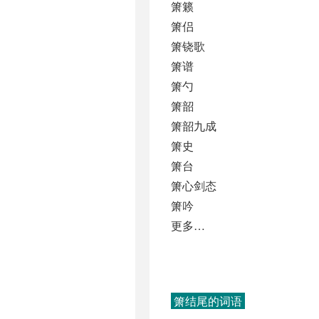
箫籁
箫侣
箫铙歌
箫谱
箫勺
箫韶
箫韶九成
箫史
箫台
箫心剑态
箫吟
更多…
箫结尾的词语