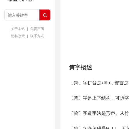

关于本站
|
免责声明
隐私政策
|
联系方式
箫字概述
〔箫〕字拼音是xiāo，部首
〔箫〕字是上下结构，可拆字为
〔箫〕字造字法是形声。从竹
〔箫〕字仓颉码是HLLL，五笔