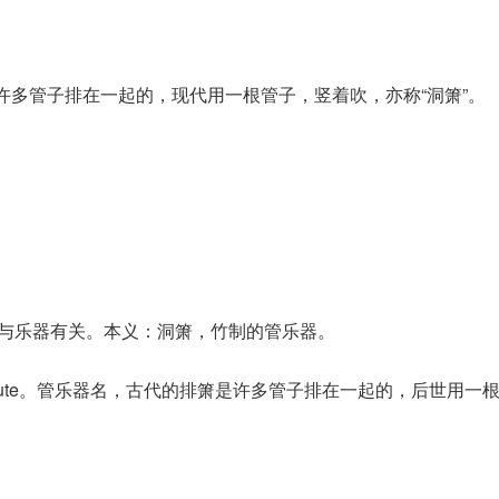
是许多管子排在一起的，现代用一根管子，竖着吹，亦称“洞箫”。
，与乐器有关。本义：洞箫，竹制的管乐器。
bamboo flute。管乐器名，古代的排箫是许多管子排在一起的，后世用