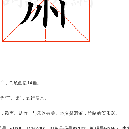
是⺮，总笔画是14画。
“𥫗、肃”，五行属木。
，肃声。从竹，与乐器有关。本义是洞箫，竹制的管乐器。
是TVIJ86，TVHW98，四角号码是88227，郑码是MXNO，