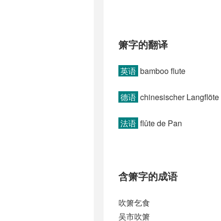
箫字的翻译
英语
bamboo flute
德语
chinesischer Langflöte 
法语
flûte de Pan
含箫字的成语
吹箫乞食
吴市吹箫