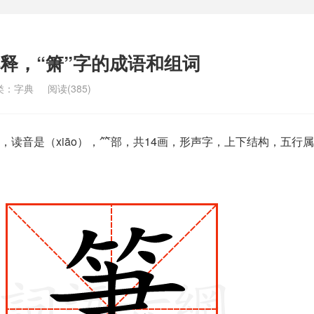
解释，“箫”字的成语和组词
类：
字典
阅读(385)
，读音是（xiāo），⺮部，共14画，形声字，上下结构，五行