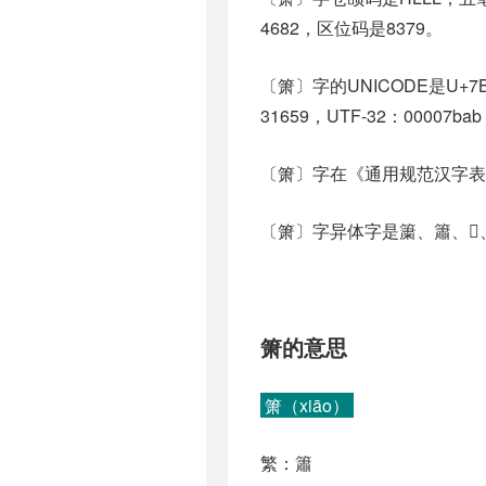
4682，区位码是8379。
〔箫〕字的UNICODE是U+
31659，UTF-32：00007ba
〔箫〕字在《通用规范汉字表
〔箫〕字异体字是簘、簫、𪛕、
箫的意思
箫（xiāo）
繁：簫