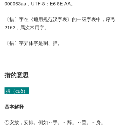
000063aa，UTF-8：E6 8E AA。
〔措〕字在《通用规范汉字表》的一级字表中，序号
2162，属次常用字。
〔措〕字异体字是刺、𢵄。
措的意思
措（cuò）
基本解释
①安放，安排。例如～手。～辞。～置。～身。