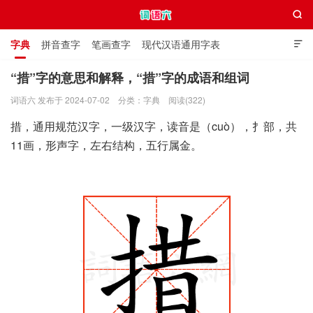

字典
拼音查字
笔画查字
现代汉语通用字表

通用规范汉字表
叠字大全
独体字大全
极简英语词典
“措”字的意思和解释，“措”字的成语和组词
词语六 发布于 2024-07-02
分类：
字典
阅读(322)
词语六
措，通用规范汉字，一级汉字，读音是（cuò），扌部，共
11画，形声字，左右结构，五行属金。