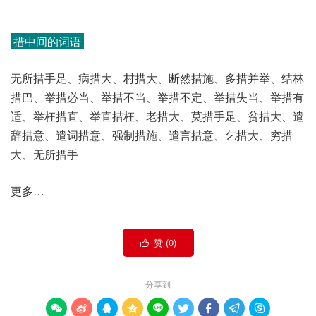
措中间的词语
无所措手足、病措大、村措大、断然措施、多措并举、结林
措巴、举措必当、举措不当、举措不定、举措失当、举措有
适、举枉措直、举直措枉、老措大、莫措手足、贫措大、遣
辞措意、遣词措意、强制措施、遣言措意、乞措大、穷措
大、无所措手
更多…
赞 (
0
)

分享到








