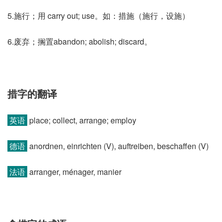
5.施行；用 carry out; use。如：措施（施行，设施）
6.废弃；搁置abandon; abolish; discard。
措字的翻译
英语
place; collect, arrange; employ
德语
anordnen, einrichten (V)​, auftreiben, beschaffen (V)
法语
arranger, ménager, manier