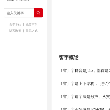

关于本站
|
免责声明
隐私政策
|
联系方式
窖字概述
〔窖〕字拼音是jiào，部首
〔窖〕字是上下结构，可拆字
〔窖〕字造字法是形声。从穴
〔窖〕字仓颉码是JCHGR，五