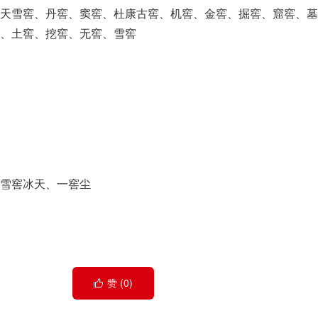
天雪窖、丹窖、窦窖、杜康古窖、机窖、金窖、掘窖、窟窖、墓
、土窖、挖窖、无窖、雪窖
雪窖冰天、一窖尘
赞 (
0
)
