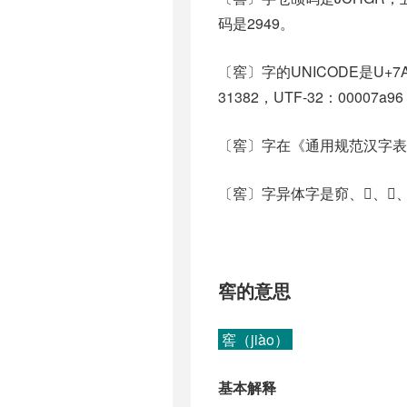
码是2949。
〔窖〕字的UNICODE是U+7
31382，UTF-32：00007a96
〔窖〕字在《通用规范汉字表
〔窖〕字异体字是窌、𡇪、𡑛、𥥭
窖的意思
窖（jiào）
基本解释