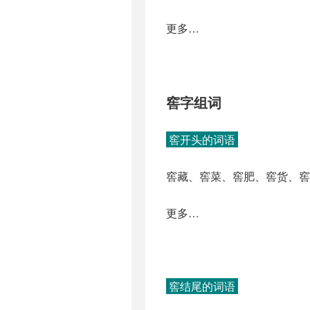
更多…
窖字组词
窖开头的词语
窖藏、窖菜、窖肥、窖货、窖
更多…
窖结尾的词语