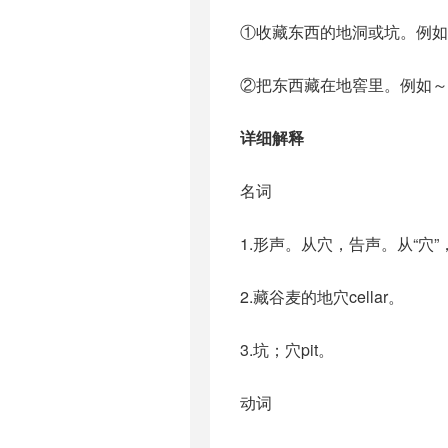
①收藏东西的地洞或坑。例如
②把东西藏在地窖里。例如～
详细解释
名词
1.形声。从穴，告声。从“穴
2.藏谷麦的地穴cellar。
3.坑；穴pit。
动词