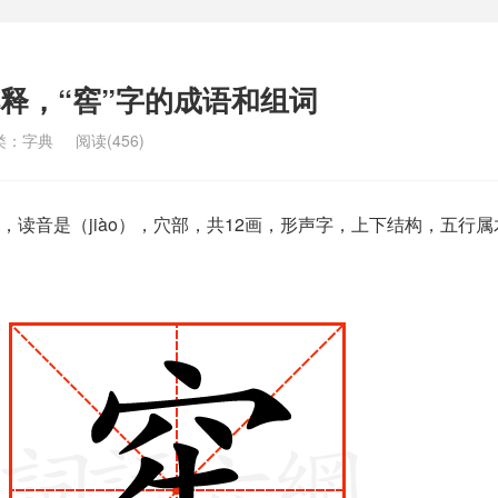
解释，“窖”字的成语和组词
类：
字典
阅读(456)
，读音是（jiào），穴部，共12画，形声字，上下结构，五行属