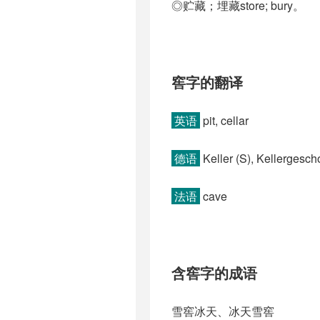
◎贮藏；埋藏store; bury。
窖字的翻译
英语
pit, cellar
德语
Keller (S)​, Kellergesch
法语
cave
含窖字的成语
雪窖冰天、冰天雪窖