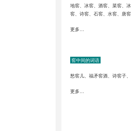
地窖、冰窖、酒窖、菜窖、冰
窖、诗窖、石窖、水窖、唐窖
更多…
窖中间的词语
愁窖儿、福矛窖酒、诗窖子、
更多…