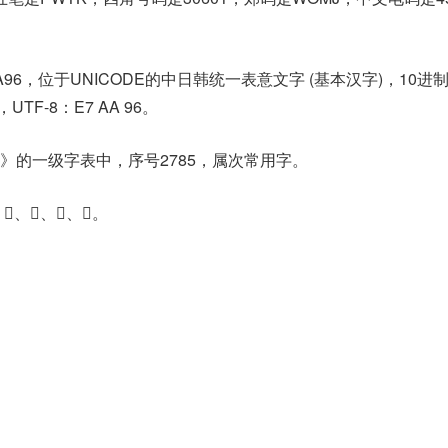
A96，位于UNICODE的中日韩统一表意文字 (基本汉字)，10进
，UTF-8：E7 AA 96。
》的一级字表中，序号2785，属次常用字。
、𥥺、𥦿、𥧦。