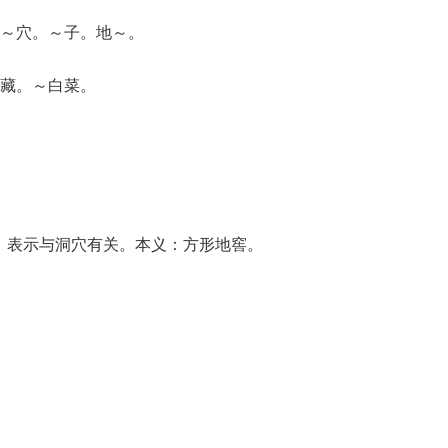
～穴。～子。地～。
藏。～白菜。
”，表示与洞穴有关。本义：方形地窖。