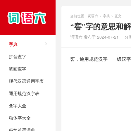
当前位置：
词语六
字典
正文
>
>
“窖”字的意思和
词语六 发布于 2024-07-21
分
字典
拼音查字
窖，通用规范汉字，一级汉字
笔画查字
现代汉语通用字表
通用规范汉字表
叠字大全
独体字大全
极简英语词典