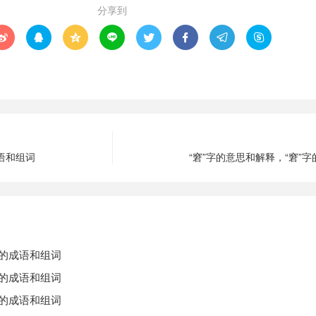
分享到








成语和组词
“窘”字的意思和解释，“窘”
字的成语和组词
字的成语和组词
字的成语和组词