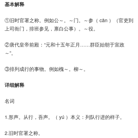
基本解释
①旧时官署之称。例如公～。～门。～参（ cān ）（官吏到
上司衙门，排班参见，禀白公事）。～役。
②唐代皇帝前殿：“元和十五年正月……群臣始朝于宣政
～”。
③排列成行的事物。例如槐～。柳～。
详细解释
名词
1.形声。从行，吾声。（ yú ）本义：列队行进的样子。
2.旧时官署之称。