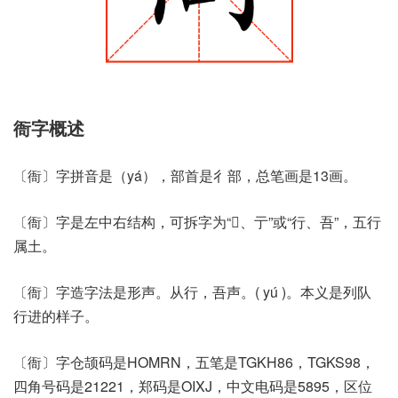
衙字概述
〔衙〕字拼音是（yá），部首是彳部，总笔画是13画。
〔衙〕字是左中右结构，可拆字为“𢓲、亍”或“行、吾”，五行
属土。
〔衙〕字造字法是形声。从行，吾声。( yú )。本义是列队
行进的样子。
〔衙〕字仓颉码是HOMRN，五笔是TGKH86，TGKS98，
四角号码是21221，郑码是OIXJ，中文电码是5895，区位