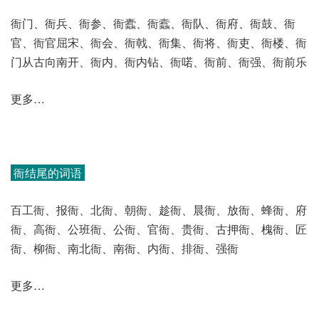
衙门、衙兵、衙参、衙蠹、衙蠧、衙队、衙府、衙鼓、衙
官、衙官屈宋、衙会、衙戟、衙集、衙将、衙吏、衙楼、衙
门从古向南开、衙内、衙内钻、衙喏、衙前、衙强、衙前乐
更多…
衙结尾的词语
百工衙、报衙、北衙、朝衙、趁衙、晨衙、放衙、蜂衙、府
衙、高衙、公班衙、公衙、官衙、贵衙、古押衙、槐衙、匠
衙、柳衙、南北衙、南衙、内衙、排衙、强衙
更多…