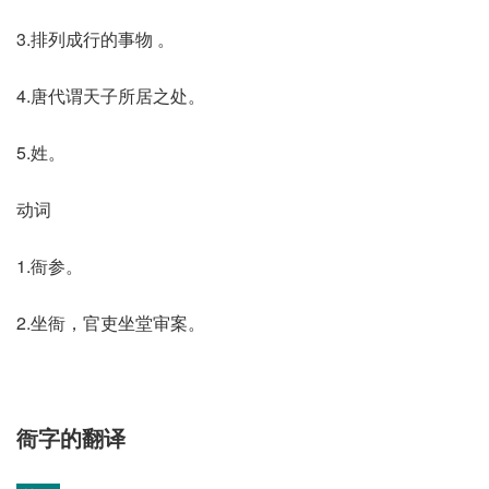
3.排列成行的事物 。
4.唐代谓天子所居之处。
5.姓。
动词
1.衙参。
2.坐衙，官吏坐堂审案。
衙字的翻译