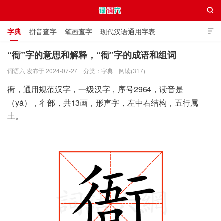

字典
拼音查字
笔画查字
现代汉语通用字表

通用规范汉字表
叠字大全
独体字大全
极简英语词典
“衙”字的意思和解释，“衙”字的成语和组词
词语六 发布于 2024-07-27
分类：
字典
阅读(317)
词语六
衙，通用规范汉字，一级汉字，序号2964，读音是
（yá），彳部，共13画，形声字，左中右结构，五行属
土。