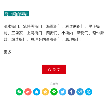
衙中间的词语
清水衙门、笔特黑衙门、海军衙门、科道两衙门、里正衙
前、三衙家、上司衙门、四衙门、小衙内、新衙门、斋钟衙
鼓、织造衙门、总理各国事务衙门、总理衙门
更多…
赞 (
0
)

分享到








