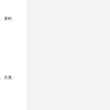
、禀粹、
、共禀、