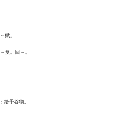
～赋。
～复。回～。
义：给予谷物。