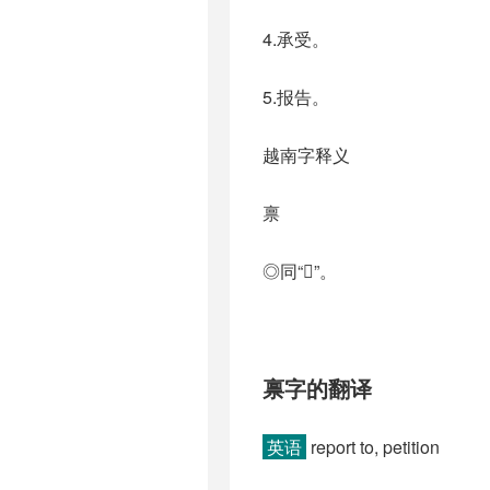
4.承受。
5.报告。
越南字释义
禀
◎同“𡗋”。
禀字的翻译
英语
report to, petition