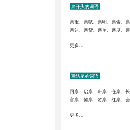
禀开头的词语
禀报、禀赋、禀明、禀告、
禀达、禀贷、禀单、禀度、
更多…
禀结尾的词语
回禀、启禀、班禀、仓禀、
官禀、鲑禀、贺禀、红禀、
更多…