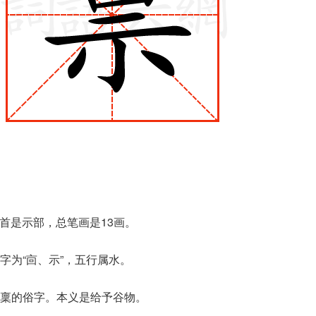
部首是示部，总笔画是13画。
字为“㐭、示”，五行属水。
稟的俗字。本义是给予谷物。