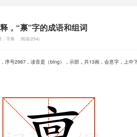
解释，“禀”字的成语和组词
类：
字典
阅读(254)
序号2987，读音是（bǐng），示部，共13画，会意字，上中