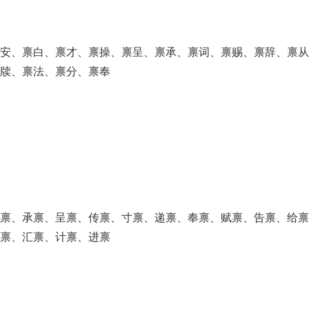
禀安、禀白、禀才、禀操、禀呈、禀承、禀词、禀赐、禀辞、禀从
禀牍、禀法、禀分、禀奉
长禀、承禀、呈禀、传禀、寸禀、递禀、奉禀、赋禀、告禀、给禀
会禀、汇禀、计禀、进禀