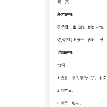
繁：稟
基本解释
①承受，生成的。例如～性。
②指下对上报告。例如～报。
详细解释
动词
1.会意。禀为稟的俗字。本
2.同本义。
3.赋予；给与。