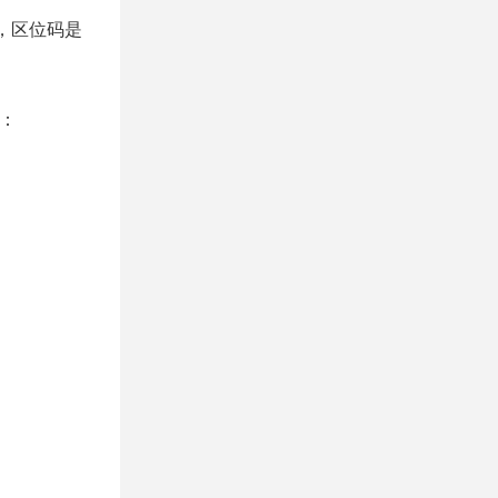
0，区位码是
制：