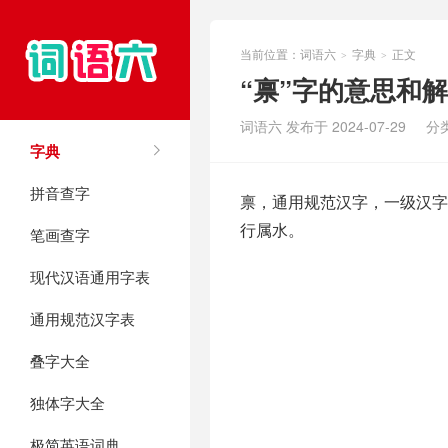
当前位置：
词语六
字典
正文
>
>
“禀”字的意思和
词语六 发布于 2024-07-29
分
字典
拼音查字
禀，通用规范汉字，一级汉字，
行属水。
笔画查字
现代汉语通用字表
通用规范汉字表
叠字大全
独体字大全
极简英语词典