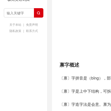

关于本站
|
免责声明
隐私政策
|
联系方式
禀字概述
〔禀〕字拼音是（bǐng），
〔禀〕字是上中下结构，可拆
〔禀〕字造字法是会意。禀为