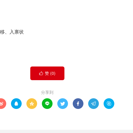
移、入禀状
赞 (
0
)

分享到







