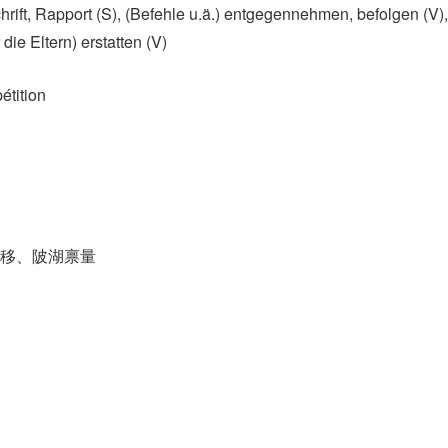
hrift, Rapport (S)​, (Befehle u.ä.)​ entgegennehmen, befolgen (V)​,
ie Eltern)​ erstatten (V)
étition
移、陂湖禀量