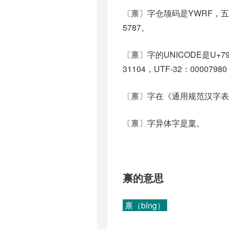
〔禀〕字仓颉码是YWRF，五笔
5787。
〔禀〕字的UNICODE是U+7
31104，UTF-32：00007980
〔禀〕字在《通用规范汉字表
〔禀〕字异体字是稟。
禀的意思
禀（bǐng）