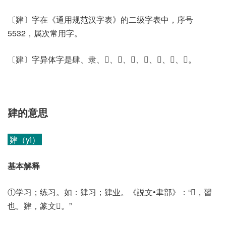
〔肄〕字在《通用规范汉字表》的二级字表中，序号
5532，属次常用字。
〔肄〕字异体字是肆、隶、𢄥、𢑩、𥏚、𦘗、𦘞、𨽹、𨽽。
肄的意思
肄（yì）
基本解释
①学习；练习。如：肄习；肄业。《説文•聿部》：“𢄥，習
也。肄，篆文𢄥。”