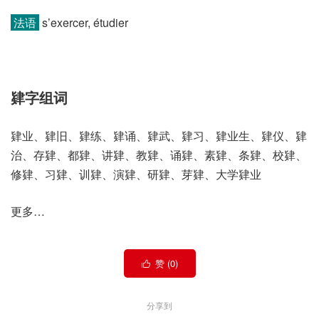
法语
s’exercer, étudier
肄字组词
肄业、肄旧、肄练、肄诵、肄武、肄习、肄业生、肄仪、肄
治、存肄、都肄、讲肄、教肄、诵肄、素肄、条肄、校肄、
修肄、习肄、训肄、演肄、研肄、芽肄、大学肄业
更多…
赞 (
0
)

分享到