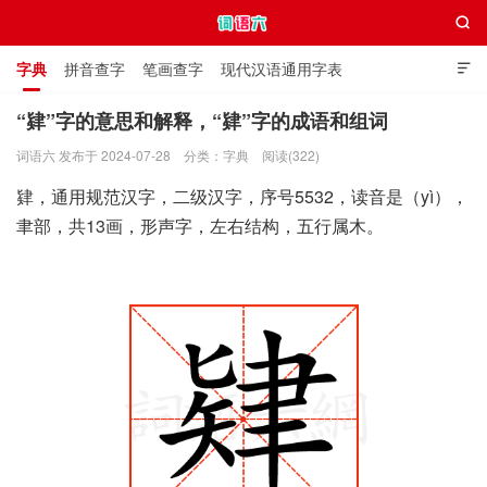

字典
拼音查字
笔画查字
现代汉语通用字表

通用规范汉字表
叠字大全
独体字大全
极简英语词典
“肄”字的意思和解释，“肄”字的成语和组词
词语六 发布于 2024-07-28
分类：
字典
阅读(322)
词语六
肄，通用规范汉字，二级汉字，序号5532，读音是（yì），
聿部，共13画，形声字，左右结构，五行属木。