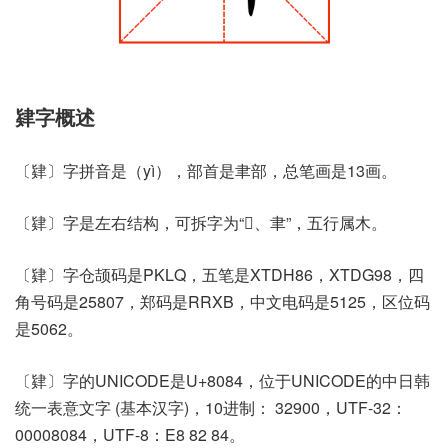
肄字概述
〔肄〕字拼音是（yì），部首是聿部，总笔画是13画。
〔肄〕字是左右结构，可拆字为“𠤕、聿”，五行属木。
〔肄〕字仓颉码是PKLQ，五笔是XTDH86，XTDG98，四
角号码是25807，郑码是RRXB，中文电码是5125，区位码
是5062。
〔肄〕字的UNICODE是U+8084，位于UNICODE的中日韩
统一表意文字 (基本汉字)，10进制： 32900，UTF-32：
00008084，UTF-8：E8 82 84。