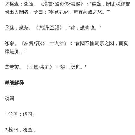
②检查；査验。《漢書•酷吏傳•義縱》：“歲餘，關吏税肄郡
國出入關者，號曰：‘寧見乳虎，無直甯成之怒。’”
③蘖；嫩条。《廣韻•至韻》：“肄，嫩條也。”
④余。《左傳•襄公二十九年》：“晋國不恤周宗之闕，而夏
肄是屏。”
⑤劳苦。《玉篇•帇部》：“肄，勞也。”
详细解释
动词
1.学习；练习。
2.检阅，检查 。