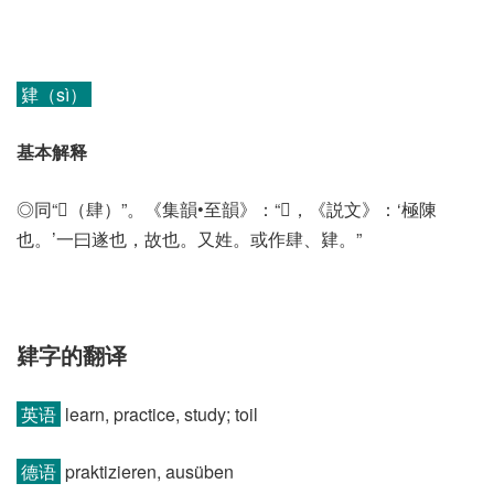
肄（sì）
基本解释
◎同“𨽸（肆）”。《集韻•至韻》：“𨽸，《説文》：‘極陳
也。’一曰遂也，故也。又姓。或作肆、肄。”
肄字的翻译
英语
learn, practice, study; toil
德语
praktizieren, ausüben