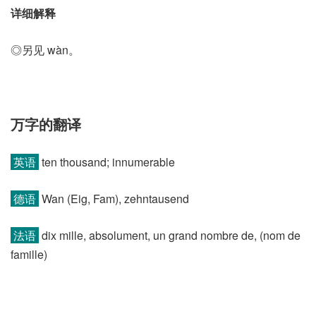
详细解释
◎另见 wàn。
万字的翻译
英语
ten thousand; innumerable
德语
Wan (Eig, Fam)​, zehntausend
法语
dix mille, absolument, un grand nombre de, (nom de
famille)​