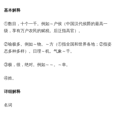
基本解释
①数目，十个一千。例如～户侯（中国汉代侯爵的最高一
级，享有万户农民的赋税。后泛指高官）。
②喻极多。例如～物。～方（①指全国和世界各地；②指姿
态多种多样）。日理～机。气象～千。
③极，很，绝对。例如～～。～幸。
④姓。
详细解释
名词