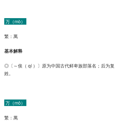
万（mò）
繁：萬
基本解释
◎〔～俟（ qí ）〕原为中国古代鲜卑族部落名；后为复
姓。
万（mǒ）
繁：萬