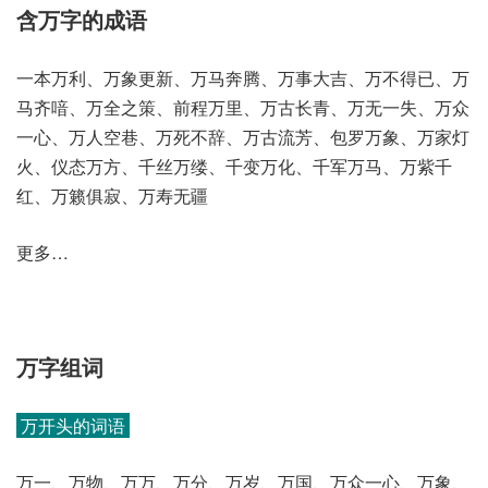
含万字的成语
一本万利、万象更新、万马奔腾、万事大吉、万不得已、万
马齐喑、万全之策、前程万里、万古长青、万无一失、万众
一心、万人空巷、万死不辞、万古流芳、包罗万象、万家灯
火、仪态万方、千丝万缕、千变万化、千军万马、万紫千
红、万籁俱寂、万寿无疆
更多…
万字组词
万开头的词语
万一、万物、万万、万分、万岁、万国、万众一心、万象、