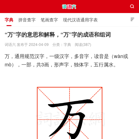

字典
拼音查字
笔画查字
现代汉语通用字表

通用规范汉字表
叠字大全
独体字大全
极简英语词典
“万”字的意思和解释，“万”字的成语和组词
词语六 发布于 2024-04-09
分类：
字典
阅读(387)
词语六
万，通用规范汉字，一级汉字，多音字，读音是（wàn或
mò），一部，共3画，形声字，独体字，五行属水。