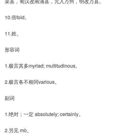
渠县，蜀汉改南浦县，元入万州，明改万县。
10.倍fold。
11.姓。
形容词
1.极言其多myriad; multitudinous。
2.极言各不相同various。
副词
1.绝对；一定 absolutely; certainly。
2.另见 mò。