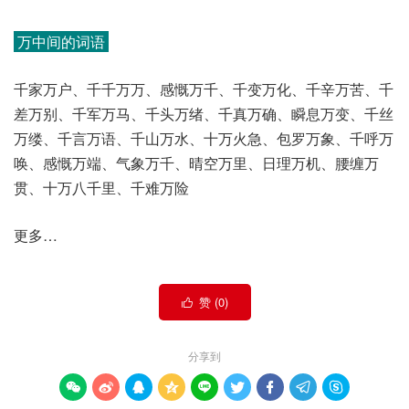
万中间的词语
千家万户、千千万万、感慨万千、千变万化、千辛万苦、千
差万别、千军万马、千头万绪、千真万确、瞬息万变、千丝
万缕、千言万语、千山万水、十万火急、包罗万象、千呼万
唤、感慨万端、气象万千、晴空万里、日理万机、腰缠万
贯、十万八千里、千难万险
更多…
赞 (
0
)

分享到








