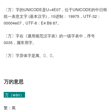
〔万〕字的UNICODE是U+4E07，位于UNICODE的中日韩
统一表意文字 (基本汉字)，10进制： 19975，UTF-32：
00004e07，UTF-8：E4 B8 87。
〔万〕字在《通用规范汉字表》的一级字表中，序号
0035，属常用字。
〔万〕字异体字是萬、𠂍、𢄏。
万的意思
万（wàn）
繁：萬