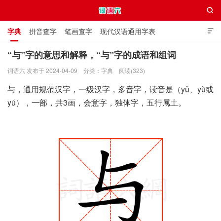

字典
拼音查字
笔画查字
现代汉语通用字表

通用规范汉字表
叠字大全
独体字大全
极简英语词典
“与”字的意思和解释，“与”字的成语和组词
词语六 发布于 2024-04-09
分类：
字典
阅读(323)
词语六
与，通用规范汉字，一级汉字，多音字，读音是（yǔ、yù或
yú），一部，共3画，会意字，独体字，五行属土。