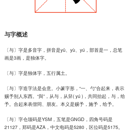
与字概述
〔与〕字是多音字，拼音是yǔ、yù、yú，部首是一，总笔
画是3画，是独体字。
〔与〕字是独体字，五行属土。
〔与〕字造字法是会意。小篆字形，“一、勺”合起来，表示
赐予别人东西。“與”，从与，从舁( yú )，共同抬起，与，给
予。合起来表偕同、朋友。本义是赐予，施予，给予。
〔与〕字仓颉码是YSM，五笔是GNGD，四角号码是
21127，郑码是AZA，中文电码是5280，区位码是5175。