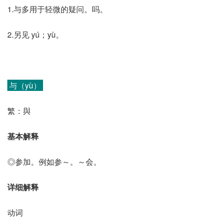
1.与多用于轻微的疑问。吗。
2.另见 yú；yù。
与（yù）
繁：與
基本解释
◎参加。例如参～。～会。
详细解释
动词