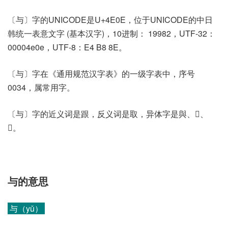
〔与〕字的UNICODE是U+4E0E，位于UNICODE的中日
韩统一表意文字 (基本汉字)，10进制： 19982，UTF-32：
00004e0e，UTF-8：E4 B8 8E。
〔与〕字在《通用规范汉字表》的一级字表中，序号
0034，属常用字。
〔与〕字的近义词是跟，反义词是取，异体字是與、𠔔、
𢌱。
与的意思
与（yǔ）