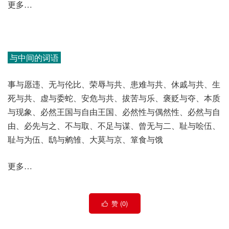
更多…
与中间的词语
事与愿违、无与伦比、荣辱与共、患难与共、休戚与共、生
死与共、虚与委蛇、安危与共、拔苦与乐、褒贬与夺、本质
与现象、必然王国与自由王国、必然性与偶然性、必然与自
由、必先与之、不与取、不足与谋、曾无与二、耻与哙伍、
耻与为伍、鸱与鹓雏、大莫与京、箪食与饿
更多…
赞 (
0
)
