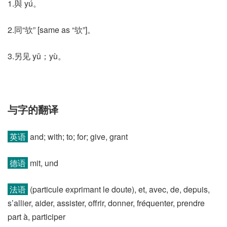
1.與 yú。
2.同“欤” [same as “欤”]。
3.另见 yǔ；yù。
与字的翻译
英语
and; with; to; for; give, grant
德语
mit, und
法语
(particule exprimant le doute)​, et, avec, de, depuis,
s’allier, aider, assister, offrir, donner, fréquenter, prendre
part à, participer