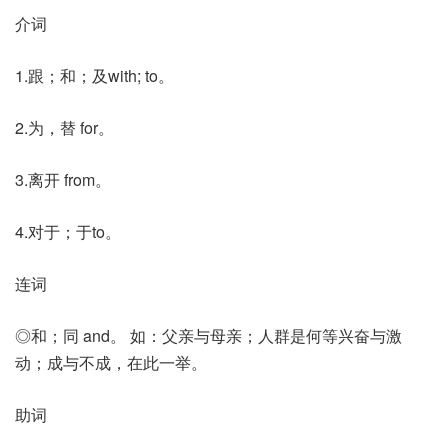
介词
1.跟；和；及with; to。
2.为，替 for。
3.离开 from。
4.对于；于to。
连词
◎和；同 and。 如：父亲与母亲；人群是何等兴奋与激
动；成与不成，在此一举。
助词