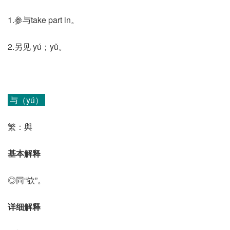
1.参与take part in。
2.另见 yú；yǔ。
与（yú）
繁：與
基本解释
◎同“欤”。
详细解释