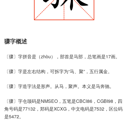
骤字概述
〔骤〕字拼音是（zhòu），部首是马部，总笔画是17画。
〔骤〕字是左右结构，可拆字为“马、聚”，五行属金。
〔骤〕字造字法是形声。从马，聚声。本义是马奔驰。
〔骤〕字仓颉码是NMSEO，五笔是CBCI86，CGBI98，四
角号码是77132，郑码是XCXG，中文电码是7532，区位码
是5472。