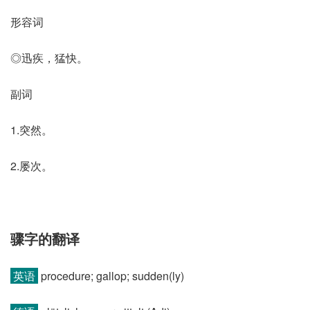
形容词
◎迅疾，猛快。
副词
1.突然。
2.屡次。
骤字的翻译
英语
procedure; gallop; sudden(ly)