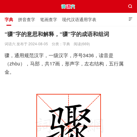

字典
拼音查字
笔画查字
现代汉语通用字表

通用规范汉字表
叠字大全
独体字大全
极简英语词典
“骤”字的意思和解释，“骤”字的成语和组词
词语六 发布于 2024-08-05
分类：
字典
阅读(669)
词语六
骤，通用规范汉字，一级汉字，序号3436，读音是
（zhòu），马部，共17画，形声字，左右结构，五行属
金。