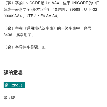
〔骤〕字的UNICODE是U+9AA4，位于UNICODE的中日
韩统一表意文字 (基本汉字)，10进制： 39588，UTF-32：
00009AA4，UTF-8：E9 AA A4。
〔骤〕字在《通用规范汉字表》的一级字表中，序号
3436，属常用字。
〔骤〕字异体字是驟、𩧁。
骤的意思
骤（zhòu）
繁：驟