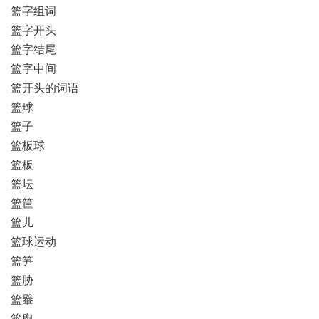
篮字组词
篮字开头
篮字结尾
篮字中间
篮开头的词语
篮球
篮子
篮板球
篮板
篮坛
篮筐
篮儿
篮球运动
篮笋
篮胁
篮轝
篮舆