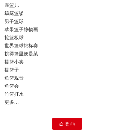
匾篮儿
筚簬篮缕
男子篮球
苹果篮子静物画
抢篮板球
世界篮球锦标赛
挑得篮里便是菜
提篮小卖
提篮子
鱼篮观音
鱼篮会
竹篮打水
更多…
赞 (
0
)
