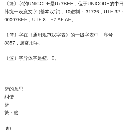
〔篮〕字的UNICODE是U+7BEE，位于UNICODE的中日
韩统一表意文字 (基本汉字)，10进制： 31726，UTF-32：
00007BEE，UTF-8：E7 AF AE。
〔篮〕字在《通用规范汉字表》的一级字表中，序号
3357，属常用字。
〔篮〕字异体字是籃、𢉧。
篮的意思
纠错
篮
繁：籃
lán