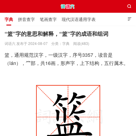

字典
拼音查字
笔画查字
现代汉语通用字表

通用规范汉字表
叠字大全
独体字大全
极简英语词典
“篮”字的意思和解释，“篮”字的成语和组词
词语六 发布于 2024-08-07
分类：
字典
阅读(483)
词语六
篮，通用规范汉字，一级汉字，序号3357，读音是
（lán），⺮部，共16画，形声字，上下结构，五行属木。