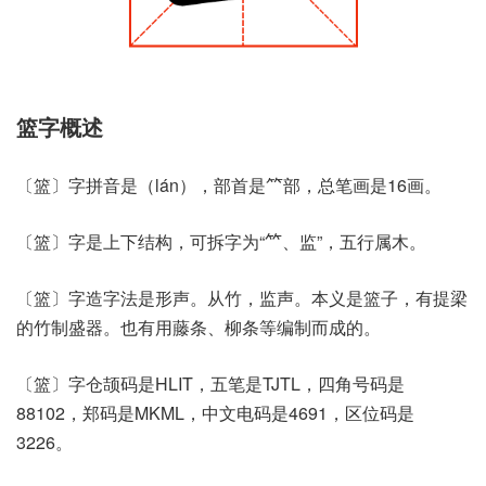
篮字概述
〔篮〕字拼音是（lán），部首是⺮部，总笔画是16画。
〔篮〕字是上下结构，可拆字为“𥫗、监”，五行属木。
〔篮〕字造字法是形声。从竹，监声。本义是篮子，有提梁
的竹制盛器。也有用藤条、柳条等编制而成的。
〔篮〕字仓颉码是HLIT，五笔是TJTL，四角号码是
88102，郑码是MKML，中文电码是4691，区位码是
3226。