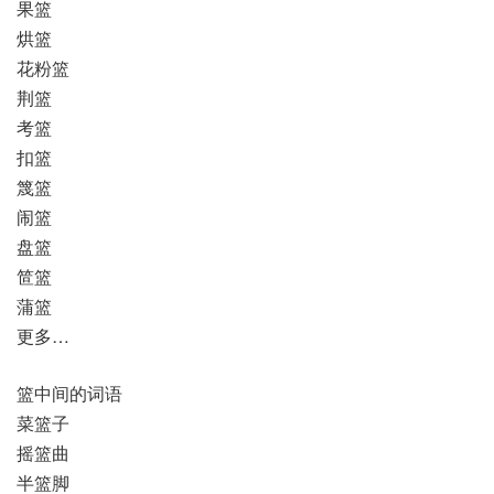
果篮
烘篮
花粉篮
荆篮
考篮
扣篮
篾篮
闹篮
盘篮
笸篮
蒲篮
更多…
篮中间的词语
菜篮子
摇篮曲
半篮脚