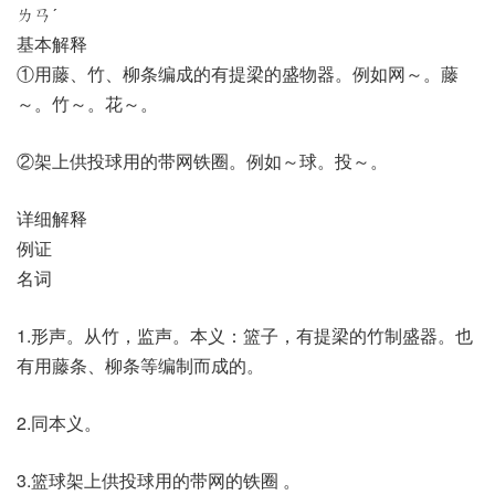
ㄌㄢˊ
基本解释
①用藤、竹、柳条编成的有提梁的盛物器。例如网～。藤
～。竹～。花～。
②架上供投球用的带网铁圈。例如～球。投～。
详细解释
例证
名词
1.形声。从竹，监声。本义：篮子，有提梁的竹制盛器。也
有用藤条、柳条等编制而成的。
2.同本义。
3.篮球架上供投球用的带网的铁圈 。