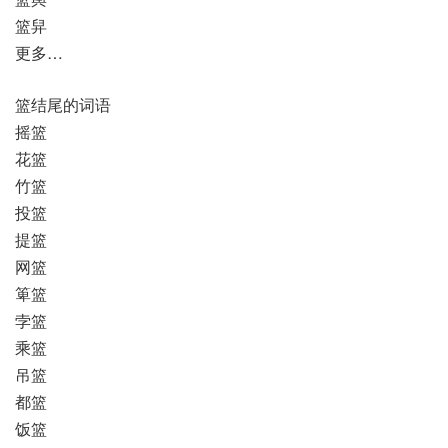
篮舁
更多…
篮结尾的词语
摇篮
花篮
竹篮
投篮
提篮
网篮
箄篮
孛篮
乘篮
吊篮
都篮
饭篮