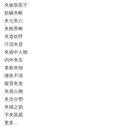
夹板医驼子
欺瞒夹帐
夹七夹八
夹枪带棒
夹道欢呼
汗流夹背
夹袋中人物
内外夹击
拿粗夹细
缠夹不清
腹背夹攻
夹袋人物
夹击分势
夹辅之勋
字夹风霜
更多…