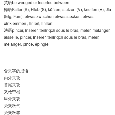
英语be wedged or inserted between
德语Falter (S)​, Hieb (S)​, kürzen, stutzen (V)​, kneifen (V)​, Jia
(Eig, Fam)​, etwas zwischen etwas stecken, etwas
einklemmen , liniert, liniiert
法语pincer, insérer, tenir qch sous le bras, mêler, mélanger,
aisselle, pincer, insérer, tenir qch sous le bras, mêler,
mélanger, pince, épingle
含夹字的成语
内外夹攻
首尾夹攻
夹枪带棍
里外夹攻
受夹板气
受夹板罪