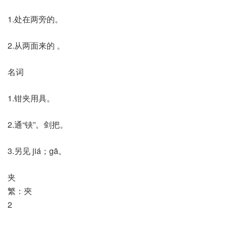
1.处在两旁的。
2.从两面来的 。
名词
1.钳夹用具。
2.通“铗”。剑把。
3.另见 jiá；gā。
夹
繁：夾
2