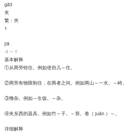
gā3
夹
繁：夾
1
jiā
ㄐㄧㄚ
基本解释
①从两旁钳住。例如使劲儿～住。
②两旁有物限制住，在两者之间。例如两山～一水。～峙。
③搀杂。例如～生饭。～杂。
④夹东西的器具。例如竹～子。～剪。卷（ juǎn ）～。
详细解释