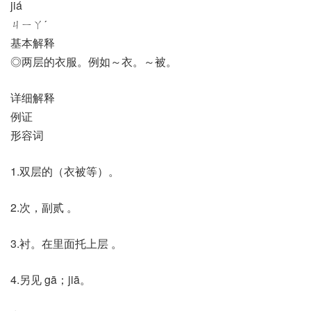
jiá
ㄐㄧㄚˊ
基本解释
◎两层的衣服。例如～衣。～被。
详细解释
例证
形容词
1.双层的（衣被等）。
2.次，副贰 。
3.衬。在里面托上层 。
4.另见 gā；jiā。