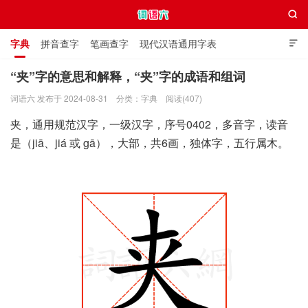

字典
拼音查字
笔画查字
现代汉语通用字表

通用规范汉字表
叠字大全
独体字大全
极简英语词典
“夹”字的意思和解释，“夹”字的成语和组词
词语六 发布于 2024-08-31
分类：
字典
阅读(407)
词语六
夹，通用规范汉字，一级汉字，序号0402，多音字，读音
是（jiā、jiá 或 gā），大部，共6画，独体字，五行属木。