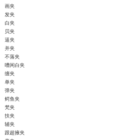
画夹
发夹
白夹
贝夹
逼夹
并夹
不落夹
嘈闲白夹
缠夹
单夹
弹夹
鳄鱼夹
梵夹
扶夹
辅夹
跟超掖夹