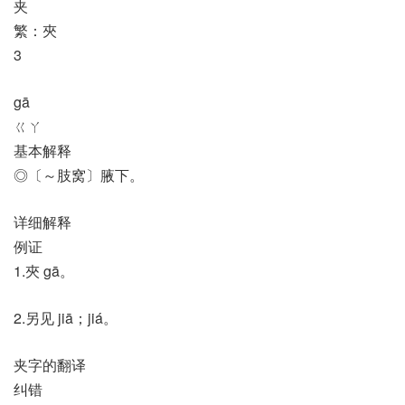
夹
繁：夾
3
gā
ㄍㄚ
基本解释
◎〔～肢窝〕腋下。
详细解释
例证
1.夾 gā。
2.另见 jiā；jiá。
夹字的翻译
纠错