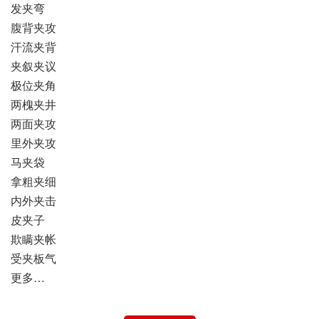
发夹弯
腹背夹攻
汗流夹背
夹叙夹议
极位夹角
两槐夹井
两面夹攻
里外夹攻
马夹袋
拿粗夹细
内外夹击
皮夹子
欺瞒夹帐
受夹板气
更多…