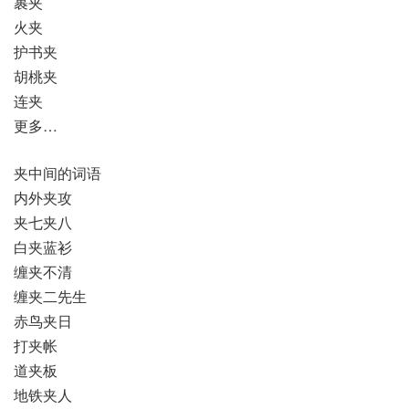
裹夹
火夹
护书夹
胡桃夹
连夹
更多…
夹中间的词语
内外夹攻
夹七夹八
白夹蓝衫
缠夹不清
缠夹二先生
赤鸟夹日
打夹帐
道夹板
地铁夹人