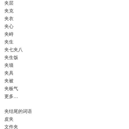
夹层
夹克
夹衣
夹心
夹峙
夹生
夹七夹八
夹生饭
夹墙
夹具
夹被
夹板气
更多…
夹结尾的词语
皮夹
文件夹