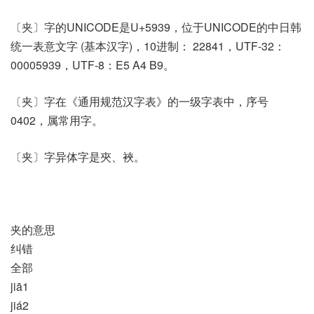
〔夹〕字的UNICODE是U+5939，位于UNICODE的中日韩
统一表意文字 (基本汉字)，10进制： 22841，UTF-32：
00005939，UTF-8：E5 A4 B9。
〔夹〕字在《通用规范汉字表》的一级字表中，序号
0402，属常用字。
〔夹〕字异体字是夾、裌。
夹的意思
纠错
全部
jiā1
jiá2