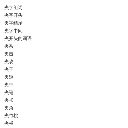
夹字组词
夹字开头
夹字结尾
夹字中间
夹开头的词语
夹杂
夹击
夹攻
夹子
夹道
夹带
夹缝
夹袄
夹角
夹竹桃
夹板