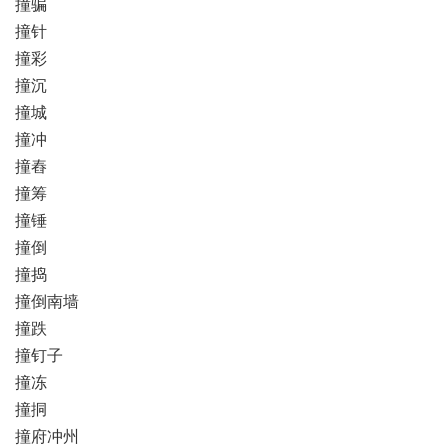
撞骗
撞针
撞彩
撞沉
撞城
撞冲
撞舂
撞筹
撞锤
撞倒
撞捣
撞倒南墙
撞跌
撞钉子
撞冻
撞挏
撞府冲州