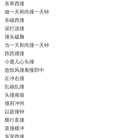
东奔西撞
做一天和尚撞一天钟
东碰西撞
误打误撞
撞头磕脑
当一天和尚撞一天钟
跌跌撞撞
小鹿儿心头撞
急惊风撞着慢郎中
左冲右撞
乱碰乱撞
头撞南墙
撞府冲州
以莛撞钟
横行直撞
直撞横冲
东穿西撞