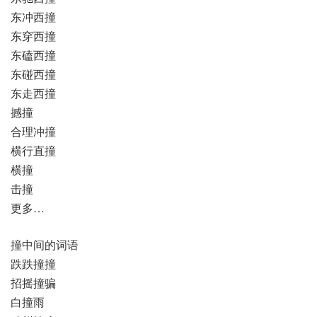
东冲西撞
东穿西撞
东磕西撞
东碰西撞
东走西撞
撼撞
合理冲撞
横行直撞
横撞
击撞
更多…
撞中间的词语
跌跌撞撞
招摇撞骗
白撞雨