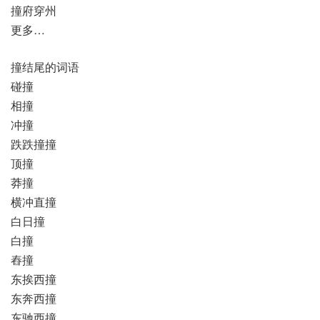
撞府穿州
更多…
撞结尾的词语
碰撞
相撞
冲撞
跌跌撞撞
顶撞
莽撞
横冲直撞
白日撞
白撞
舂撞
东挨西撞
东奔西撞
东驰西撞