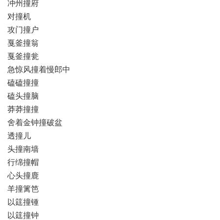
冲州撞府
对撞机
攻门撞户
戛釜撞翁
戛釜撞瓮
急惊风撞着慢郎中
磕磕撞撞
磕头撞脑
莽莽撞撞
舍着金钟撞破盆
透撞儿
头撞南墙
行绵撞帽
心头撞鹿
羊撞篱笆
以筳撞锺
以筳撞钟