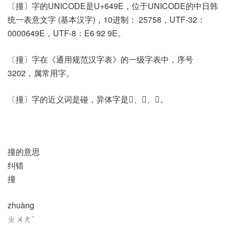
〔撞〕字的UNICODE是U+649E，位于UNICODE的中日韩
统一表意文字 (基本汉字)，10进制： 25758，UTF-32：
0000649E，UTF-8：E6 92 9E。
〔撞〕字在《通用规范汉字表》的一级字表中，序号
3202，属常用字。
〔撞〕字的近义词是碰，异体字是𢭩、𨀵、𫝿。
撞的意思
纠错
撞
zhuàng
ㄓㄨㄤˋ