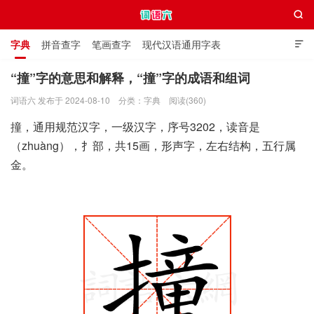

字典
拼音查字
笔画查字
现代汉语通用字表

通用规范汉字表
叠字大全
独体字大全
极简英语词典
“撞”字的意思和解释，“撞”字的成语和组词
词语六 发布于 2024-08-10
分类：
字典
阅读(360)
词语六
撞，通用规范汉字，一级汉字，序号3202，读音是
（zhuàng），扌部，共15画，形声字，左右结构，五行属
金。