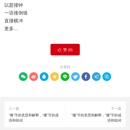
以莛撞钟
一语撞倒墙
直撞横冲
更多…
赞 (
0
)

分享到









上一篇
下一篇
“播”字的意思和解释，“播”字的成
“撤”字的意思和解释，“撤”字的成
语和组词
语和组词