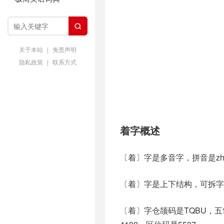

关于本站
|
免责声明
隐私政策
|
联系方式
着字概述
〔着〕字是多音字，拼音是zhu
〔着〕字是上下结构，可拆字为
〔着〕字仓颉码是TQBU，五笔