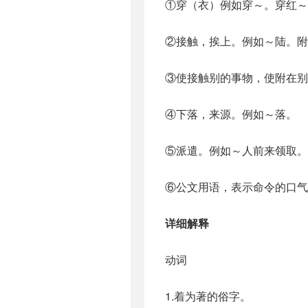
①穿（衣）例如穿～。穿红～
②接触，挨上。例如～陆。附
③使接触别的事物，使附在
④下落，来源。例如～落。
⑤派遣。例如～人前来领取。
⑥公文用语，表示命令的口气
详细解释
动词
1.着为著的俗字。