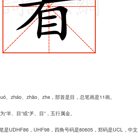
ó、zháo、zhāo、zhe，部首是目，总笔画是11画。
“羊、目”或“⺶、目”，五行属金。
是UDHF86，UHF98，四角号码是80605，郑码是UCL，中