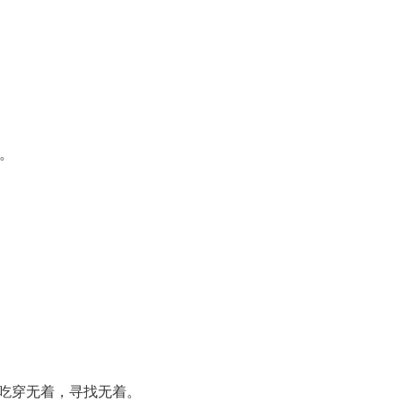
语。
又如：吃穿无着，寻找无着。