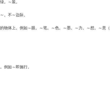
绿。～装。
～。不～边际。
别的物体上。例如～眼。～笔。～色。～墨。～力。～想。～意（
。例如～即施行。