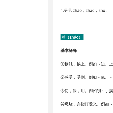
4.另见 zhāo；zháo；zhe。
着（zháo）
基本解释
①接触，挨上。例如～边。上
②感受，受到。例如～凉。～
③使，派，用。例如别～手摸
④燃烧，亦指灯发光。例如～