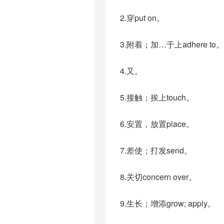
2.穿put on。
3.附着；加…于上adhere to。
4.又。
5.接触；挨上touch。
6.安置，放置place。
7.差使；打发send。
8.关切concern over。
9.生长；增添grow; apply。