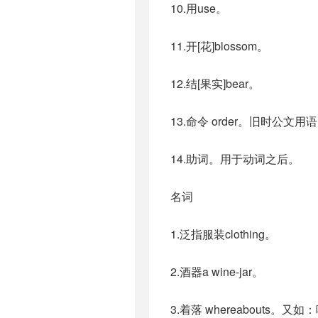
10.用use。
11.开[花]blossom。
12.结[果实]bear。
13.命令 order。旧时公文用
14.助词。用于动词之后。
名词
1.泛指服装clothing。
2.酒器a wine-jar。
3.着落 whereabouts。