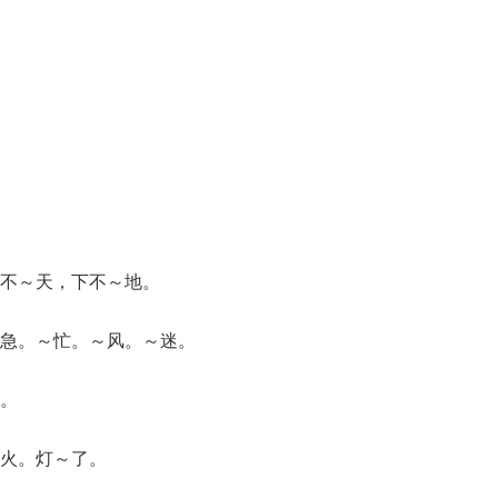
不～天，下不～地。
急。～忙。～风。～迷。
。
火。灯～了。