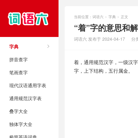
当前位置：
词语六
字典
正文
>
>
“着”字的意思和
词语六 发布于 2024-04-17
分
字典
拼音查字
着，通用规范汉字，一级汉字，多
字，上下结构，五行属金。
笔画查字
现代汉语通用字表
通用规范汉字表
叠字大全
独体字大全
极简英语词典