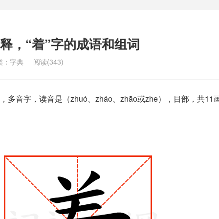
解释，“着”字的成语和组词
类：
字典
阅读(343)
音字，读音是（zhuó、zháo、zhāo或zhe），目部，共11