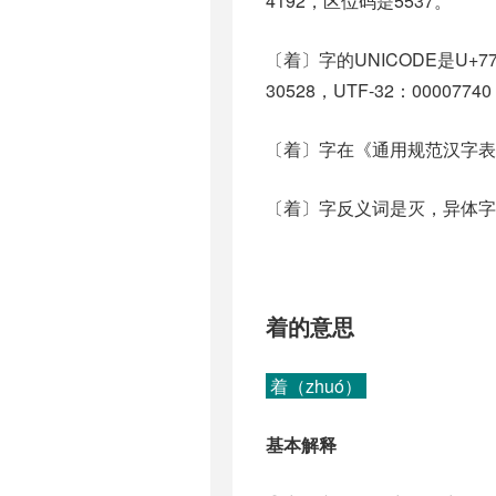
4192，区位码是5537。
〔着〕字的UNICODE是U+7
30528，UTF-32：00007740
〔着〕字在《通用规范汉字表
〔着〕字反义词是灭，异体字
着的意思
着（zhuó）
基本解释