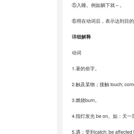
⑤入睡。例如躺下就～。
⑥用在动词后，表示达到目的
详细解释
动词
1.著的俗字。
2.触及某物；接触 touch; co
3.燃烧burn。
4.指灯发光 be on。如：
5.遇；受到catch; be affected