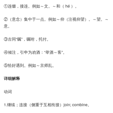
①连缀，接连。例如～文。～和（ hé ）。
②（意念）集中于一点。例如～仰（注视仰望）。～望。～
意。
③古同“嘱”，嘱咐，托付。
④倾注，引申为劝酒：“举酒～客”。
⑤恰好遇到。例如～京师乱。
详细解释
动词
1.继续；连接（侧重于互相衔接）join; combine。