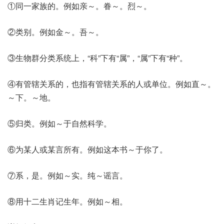
①同一家族的。例如亲～。眷～。烈～。
②类别。例如金～。吾～。
③生物群分类系统上，“科”下有“属”，“属”下有“种”。
④有管辖关系的，也指有管辖关系的人或单位。例如直～。
～下。～地。
⑤归类。例如～于自然科学。
⑥为某人或某言所有。例如这本书～于你了。
⑦系，是。例如～实。纯～谣言。
⑧用十二生肖记生年。例如～相。