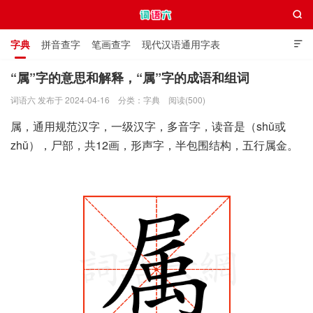

字典
拼音查字
笔画查字
现代汉语通用字表

通用规范汉字表
叠字大全
独体字大全
极简英语词典
“属”字的意思和解释，“属”字的成语和组词
词语六 发布于 2024-04-16
分类：
字典
阅读(500)
词语六
属，通用规范汉字，一级汉字，多音字，读音是（shǔ或
zhǔ），尸部，共12画，形声字，半包围结构，五行属金。