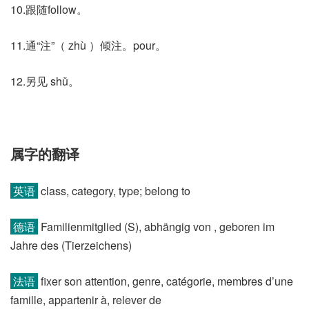
10.跟随follow。
11.通“注”（ zhù ）倾注。pour。
12.另见 shǔ。
属字的翻译
英语
class, category, type; belong to
德语
Familienmitglied (S)​, abhängig von , geboren im
Jahre des (Tierzeichens)​
法语
fixer son attention, genre, catégorie, membres d’une
famille, appartenir à, relever de