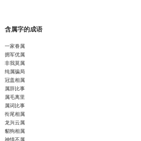
含属字的成语
一家眷属
拥军优属
非我莫属
纯属骗局
冠盖相属
属辞比事
属毛离里
属词比事
衔尾相属
龙兴云属
貂狗相属
神情不属