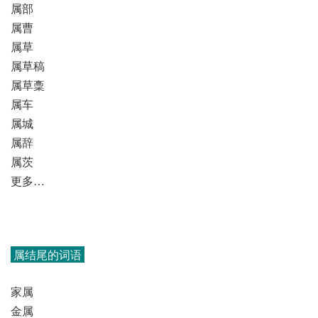
属部
属曹
属草
属草稿
属草稾
属车
属城
属辞
属茨
更多…
属结尾的词语
家属
金属