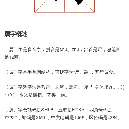
属字概述
〔属〕字是多音字，拼音是shǔ、zhǔ，部首是尸，总笔画
是12画。
〔属〕字是半包围结构，可拆字为“尸、禹”，五行属金。
〔属〕字造字法是形声。从尾，蜀声。“尾”与身体相连。①(
zhǔ )。本义是连接。②类，族。
〔属〕字仓颉码是SHLB，五笔是NTKY，四角号码是
77227，郑码是XMIL，中文电码是1466，区位码是4284。