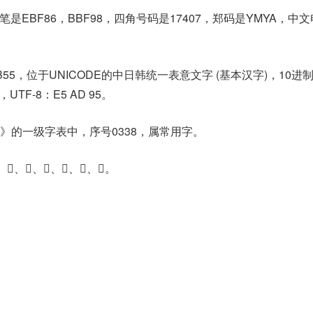
是EBF86，BBF98，四角号码是17407，郑码是YMYA，中
B55，位于UNICODE的中日韩统一表意文字 (基本汉字)，10进
5，UTF-8：E5 AD 95。
》的一级字表中，序号0338，属常用字。
𡱟、𣎜、𥀨、𥀩、𨈼。