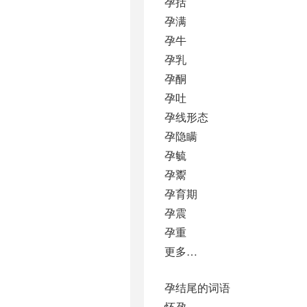
孕括
孕满
孕牛
孕乳
孕酮
孕吐
孕线形态
孕隐瞒
孕毓
孕鬻
孕育期
孕震
孕重
更多…
孕结尾的词语
怀孕