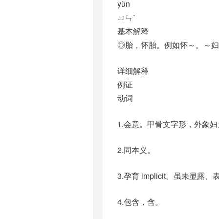
yùn
ㄩㄣˋ
基本解释
◎胎，怀胎。例如怀～。～妇
详细解释
例证
动词
1.会意。甲骨文字形，外象
2.同本义。
3.孕育 implicit。虽
4.包含，含。