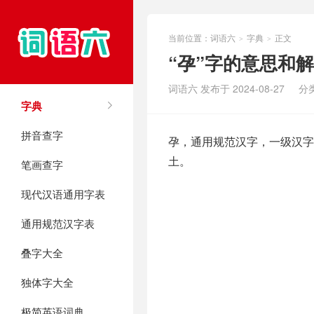
当前位置：
词语六
字典
正文
>
>
“孕”字的意思和
词语六 发布于 2024-08-27
分
字典
拼音查字
孕，通用规范汉字，一级汉字，
土。
笔画查字
现代汉语通用字表
通用规范汉字表
叠字大全
独体字大全
极简英语词典