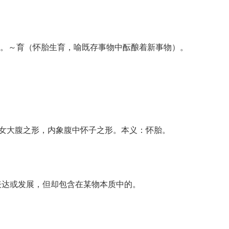
。～育（怀胎生育，喻既存事物中酝酿着新事物）。
妇女大腹之形，内象腹中怀子之形。本义：怀胎。
未显露、表达或发展，但却包含在某物本质中的。