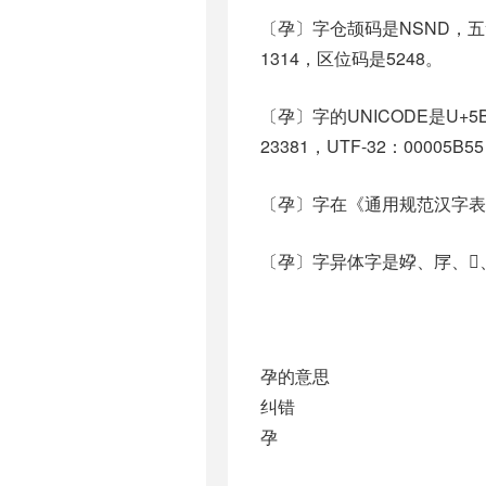
〔孕〕字仓颉码是NSND，五笔
1314，区位码是5248。
〔孕〕字的UNICODE是U+5
23381，UTF-32：00005B5
〔孕〕字在《通用规范汉字表
〔孕〕字异体字是㚺、㞌、𡢘、𡥗、
孕的意思
纠错
孕