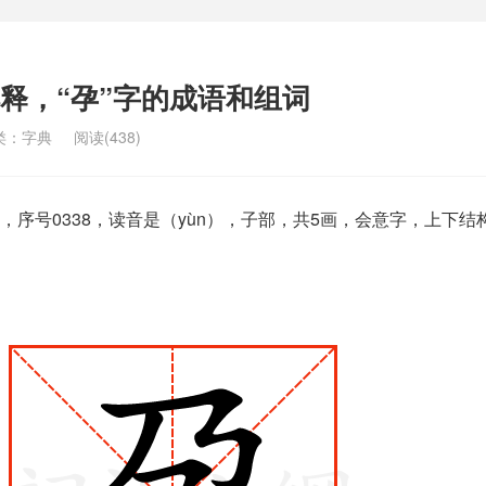
解释，“孕”字的成语和组词
类：
字典
阅读(438)
序号0338，读音是（yùn），子部，共5画，会意字，上下结