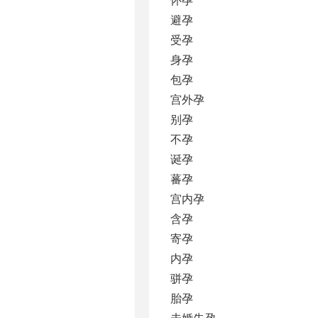
避孕
受孕
身孕
包孕
宫外孕
别孕
不孕
诞孕
蕃孕
宫内孕
含孕
寄孕
内孕
骈孕
胎孕
未婚先孕