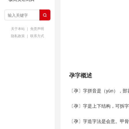

关于本站
|
免责声明
隐私政策
|
联系方式
孕字概述
〔孕〕字拼音是（yùn），
〔孕〕字是上下结构，可拆字
〔孕〕字造字法是会意。甲骨