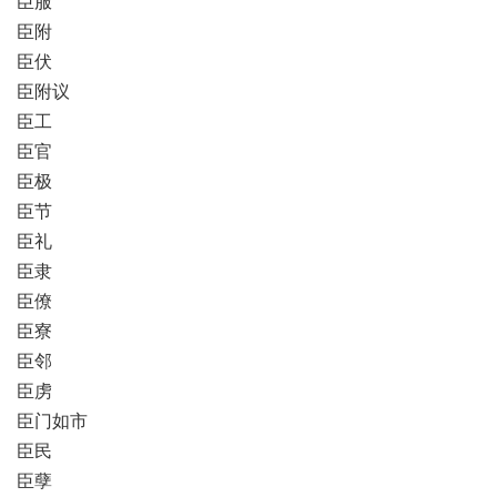
臣服
臣附
臣伏
臣附议
臣工
臣官
臣极
臣节
臣礼
臣隶
臣僚
臣寮
臣邻
臣虏
臣门如市
臣民
臣孽