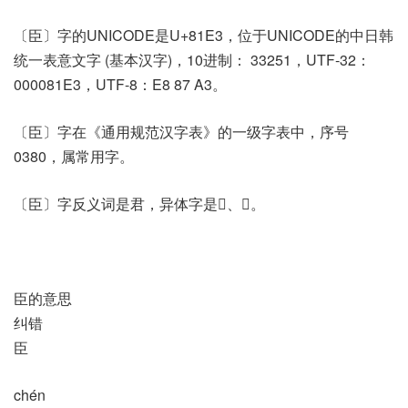
〔臣〕字的UNICODE是U+81E3，位于UNICODE的中日韩
统一表意文字 (基本汉字)，10进制： 33251，UTF-32：
000081E3，UTF-8：E8 87 A3。
〔臣〕字在《通用规范汉字表》的一级字表中，序号
0380，属常用字。
〔臣〕字反义词是君，异体字是𢘑、𢘗。
臣的意思
纠错
臣
chén