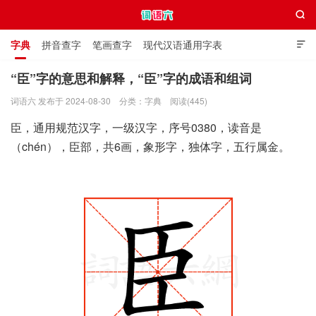

字典
拼音查字
笔画查字
现代汉语通用字表

通用规范汉字表
叠字大全
独体字大全
极简英语词典
“臣”字的意思和解释，“臣”字的成语和组词
词语六 发布于 2024-08-30
分类：
字典
阅读(445)
词语六
臣，通用规范汉字，一级汉字，序号0380，读音是
（chén），臣部，共6画，象形字，独体字，五行属金。