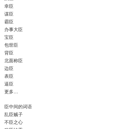
幸臣
谋臣
霸臣
办事大臣
宝臣
包世臣
背臣
北面称臣
边臣
表臣
逼臣
更多…
臣中间的词语
乱臣贼子
不臣之心