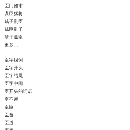
臣门如市
谋臣猛将
贼子乱臣
贼臣乱子
孽子孤臣
更多…
臣字组词
臣字开头
臣字结尾
臣字中间
臣开头的词语
臣不易
臣臣
臣畜
臣道