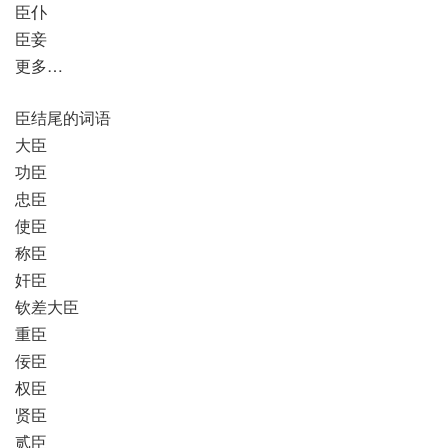
臣仆
臣妾
更多…
臣结尾的词语
大臣
功臣
忠臣
使臣
称臣
奸臣
钦差大臣
重臣
佞臣
权臣
贤臣
贰臣