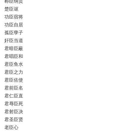
称臣纳贡
楚臣讴
功臣宿将
功臣自居
孤臣孽子
奸臣当道
君暗臣蔽
君唱臣和
君臣鱼水
君臣之力
君臣佐使
君前臣名
君仁臣直
君辱臣死
君射臣决
君圣臣贤
老臣心