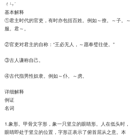
ㄔㄣˊ
基本解释
①君主时代的官吏，有时亦包括百姓。例如～僚。～子。～
服。君～。
②官吏对君主的自称：“王必无人，～愿奉璧往使。”
③古人谦称自己。
④古代指男性奴隶。例如～仆。～虏。
详细解释
例证
名词
1.象形。甲骨文字形，象一只竖立的眼睛形。人在低头时，
眼睛即处于竖立的位置，字形正表示了俯首屈从之意。本