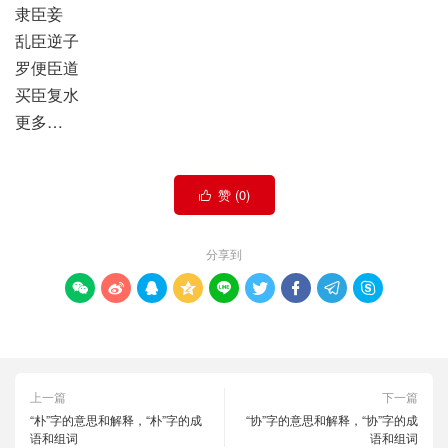
隶臣妾
乱臣逆子
罗便臣道
买臣复水
更多…
赞 (
0
)

分享到









上一篇
下一篇
“朴”字的意思和解释，“朴”字的成
“协”字的意思和解释，“协”字的成
语和组词
语和组词