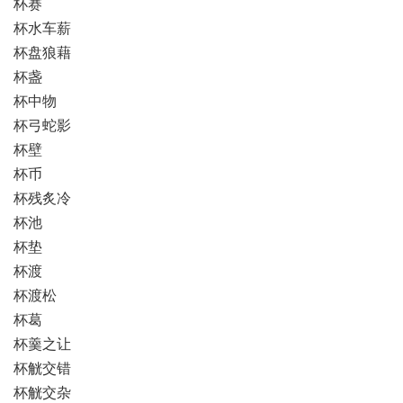
杯赛
杯水车薪
杯盘狼藉
杯盏
杯中物
杯弓蛇影
杯壁
杯币
杯残炙冷
杯池
杯垫
杯渡
杯渡松
杯葛
杯羹之让
杯觥交错
杯觥交杂