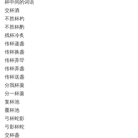
杯中间的词语
交杯酒
不胜杯杓
不胜杯酌
残杯冷炙
传杯递盏
传杯换盏
传杯弄斝
传杯弄盏
传杯送盏
分我杯羹
分一杯羹
复杯池
覆杯池
弓杯蛇影
弓影杯蛇
交杯盏