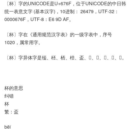
〔杯〕字的UNICODE是U+676F，位于UNICODE的中日韩
统一表意文字 (基本汉字)，10进制： 26479，UTF-32：
0000676F，UTF-8：E6 9D AF。
〔杯〕字在《通用规范汉字表》的一级字表中，序号
1020，属常用字。
〔杯〕字异体字是㮎、柸、桮、棓、盃、𠤯、𠥀、𠥧、𦈧、𦈶。
杯的意思
纠错
杯
繁：盃
bēi