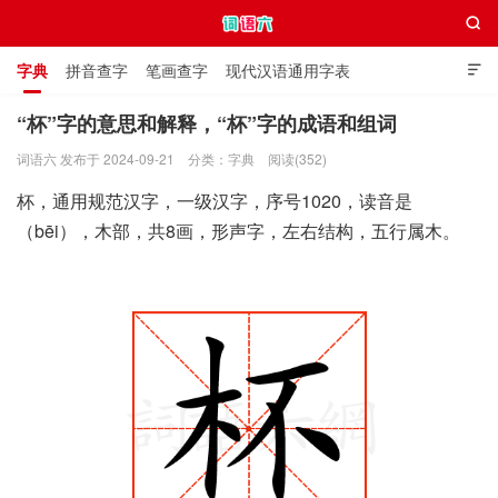

字典
拼音查字
笔画查字
现代汉语通用字表

通用规范汉字表
叠字大全
独体字大全
极简英语词典
“杯”字的意思和解释，“杯”字的成语和组词
词语六 发布于 2024-09-21
分类：
字典
阅读(352)
词语六
杯，通用规范汉字，一级汉字，序号1020，读音是
（bēi），木部，共8画，形声字，左右结构，五行属木。