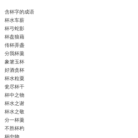
含杯字的成语
杯水车薪
杯弓蛇影
杯盘狼藉
传杯弄盏
分我杯羹
象箸玉杯
好酒贪杯
杯水粒粟
瓮尽杯干
杯中之物
杯水之谢
杯水之敬
分一杯羹
不胜杯杓
杯中物