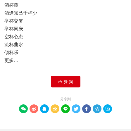
酒杯藤
酒逢知己千杯少
举杯交箸
举杯同庆
空杯心态
流杯曲水
倾杯乐
更多…
赞 (
0
)

分享到








