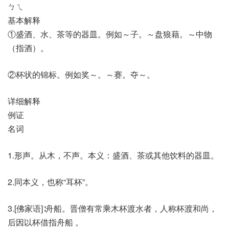
ㄅㄟ
基本解释
①盛酒、水、茶等的器皿。例如～子。～盘狼藉。～中物
（指酒）。
②杯状的锦标。例如奖～。～赛。夺～。
详细解释
例证
名词
1.形声。从木，不声。本义：盛酒、茶或其他饮料的器皿。
2.同本义，也称“耳杯”。
3.[佛家语]∶舟船。晋僧有常乘木杯渡水者，人称杯渡和尚，
后因以杯借指舟船 。