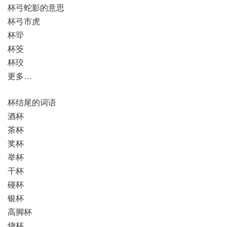
杯弓蛇影的意思
杯弓市虎
杯斝
杯筊
杯珓
更多…
杯结尾的词语
酒杯
茶杯
奖杯
举杯
干杯
碰杯
银杯
高脚杯
烧杯