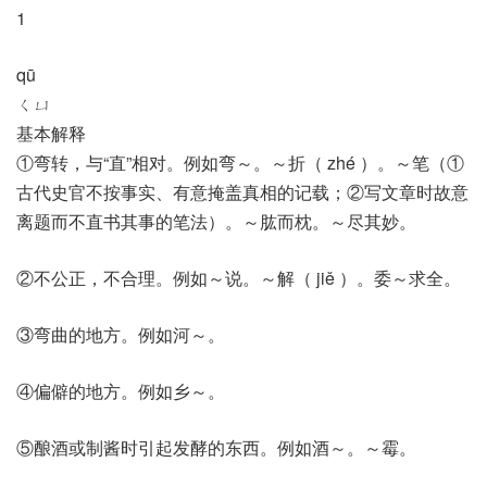
1
qū
ㄑㄩ
基本解释
①弯转，与“直”相对。例如弯～。～折（ zhé ）。～笔（①
古代史官不按事实、有意掩盖真相的记载；②写文章时故意
离题而不直书其事的笔法）。～肱而枕。～尽其妙。
②不公正，不合理。例如～说。～解（ jiě ）。委～求全。
③弯曲的地方。例如河～。
④偏僻的地方。例如乡～。
⑤酿酒或制酱时引起发酵的东西。例如酒～。～霉。