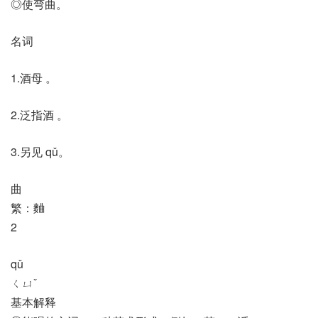
◎使弯曲。
名词
1.酒母 。
2.泛指酒 。
3.另见 qǔ。
曲
繁：麯
2
qǔ
ㄑㄩˇ
基本解释