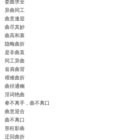
委曲求全
异曲同工
曲意逢迎
曲尽其妙
曲高和寡
隐晦曲折
是非曲直
同工异曲
耸肩曲背
艰难曲折
曲径通幽
淫词艳曲
拳不离手，曲不离口
曲意迎合
曲不离口
形枉影曲
迂回曲折