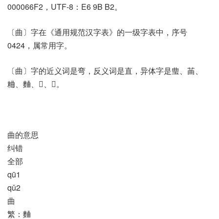
000066F2，UTF-8：E6 9B B2。
〔曲〕字在《通用规范汉字表》的一级字表中，序号
0424，属常用字。
〔曲〕字的近义词是弯，反义词是直，异体字是㻃、䒼、
粬、麯、𠚖、𨴈。
曲的意思
纠错
全部
qū1
qǔ2
曲
繁：麯