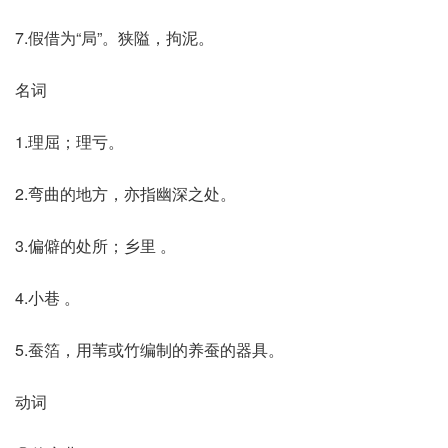
7.假借为“局”。狭隘，拘泥。
名词
1.理屈；理亏。
2.弯曲的地方，亦指幽深之处。
3.偏僻的处所；乡里 。
4.小巷 。
5.蚕箔，用苇或竹编制的养蚕的器具。
动词