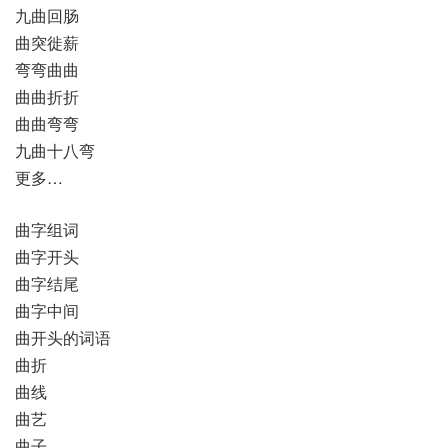
九曲回肠
曲突徙薪
弯弯曲曲
曲曲折折
曲曲弯弯
九曲十八弯
更多…
曲字组词
曲字开头
曲字结尾
曲字中间
曲开头的词语
曲折
曲线
曲艺
曲子