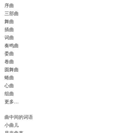
序曲
三部曲
舞曲
插曲
词曲
奏鸣曲
委曲
卷曲
圆舞曲
蜷曲
心曲
组曲
更多…
曲中间的词语
小曲儿
是非曲直