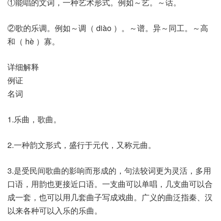
①能唱的文词，一种艺术形式。例如～艺。～话。
②歌的乐调。例如～调（ diào ）。～谱。异～同工。～高
和（ hè ）寡。
详细解释
例证
名词
1.乐曲，歌曲。
2.一种韵文形式，盛行于元代，又称元曲。
3.是受民间歌曲的影响而形成的，句法较词更为灵活，多用
口语，用韵也更接近口语。一支曲可以单唱，几支曲可以合
成一套，也可以用几套曲子写成戏曲。广义的曲泛指秦、汉
以来各种可以入乐的乐曲。