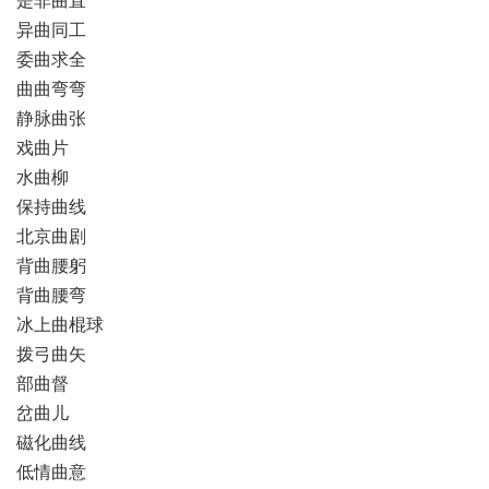
异曲同工
委曲求全
曲曲弯弯
静脉曲张
戏曲片
水曲柳
保持曲线
北京曲剧
背曲腰躬
背曲腰弯
冰上曲棍球
拨弓曲矢
部曲督
岔曲儿
磁化曲线
低情曲意