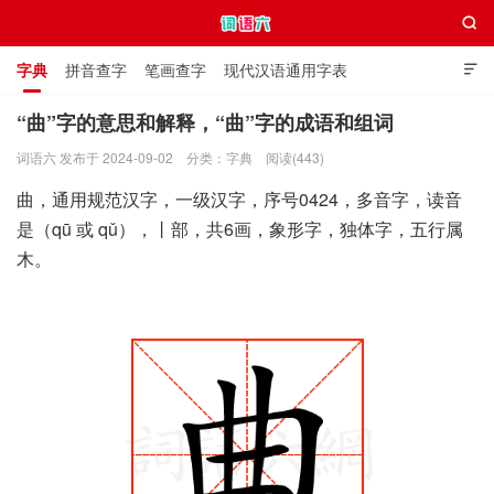

字典
拼音查字
笔画查字
现代汉语通用字表

通用规范汉字表
叠字大全
独体字大全
极简英语词典
“曲”字的意思和解释，“曲”字的成语和组词
词语六 发布于 2024-09-02
分类：
字典
阅读(443)
词语六
曲，通用规范汉字，一级汉字，序号0424，多音字，读音
是（qū 或 qǔ），丨部，共6画，象形字，独体字，五行属
木。