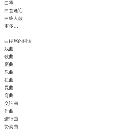
曲霉
曲意逢迎
曲终人散
更多…
曲结尾的词语
戏曲
歌曲
歪曲
乐曲
扭曲
昆曲
弯曲
交响曲
作曲
进行曲
协奏曲