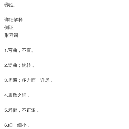
⑥姓。
详细解释
例证
形容词
1.弯曲，不直。
2.迂曲；婉转 。
3.周遍；多方面；详尽 。
4.表敬之词 。
5.邪僻，不正派 。
6.细，细小 。