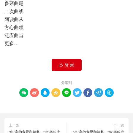
多蒴曲尾
二次曲线
阿谀曲从
方心曲领
泛应曲当
更多…
赞 (
0
)

分享到









上一篇
下一篇
“虫”字的意思和解释，“虫”字的成
“吊”字的意思和解释，“吊”字的成