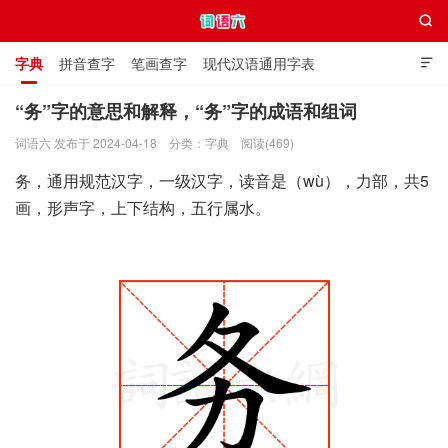

字典
拼音查字
笔画查字
现代汉语通用字表

通用规范汉字表
叠字大全
独体字大全
极简英语词典
“务”字的意思和解释，“务”字的成语和组词
词语六 发布于 2024-04-18
分类：
字典
阅读(469)
词语六
务，通用规范汉字，一级汉字，读音是（wù），力部，共5
画，形声字，上下结构，五行属水。