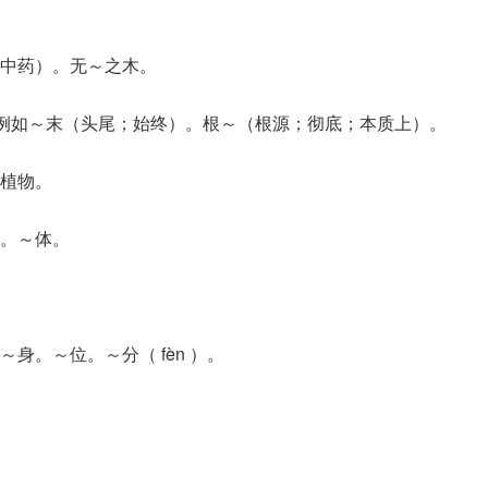
中药）。无～之木。
。例如～末（头尾；始终）。根～（根源；彻底；本质上）。
植物。
。～体。
身。～位。～分（ fèn ）。