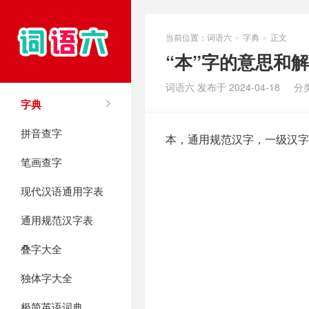
当前位置：
词语六
字典
正文
>
>
“本”字的意思和
词语六 发布于 2024-04-18
分
字典
拼音查字
本，通用规范汉字，一级汉字
笔画查字
现代汉语通用字表
通用规范汉字表
叠字大全
独体字大全
极简英语词典