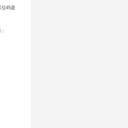
区位码是
制：
。