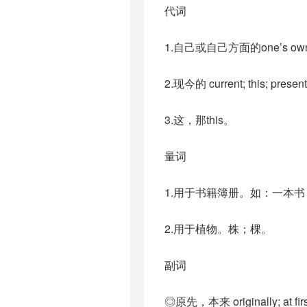
代词
1.自己或自己方面的one’s own; 
2.现今的 current; this; prese
3.这，那this。
量词
1.用于书籍簿册。如：一本
2.用于植物。株；棵。
副词
◎原先，本来 originally