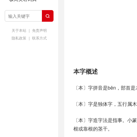

关于本站
|
免责声明
隐私政策
|
联系方式
本字概述
〔本〕字拼音是běn，部首
〔本〕字是独体字，五行属木
〔本〕字造字法是指事。小篆
根或靠根的茎干。