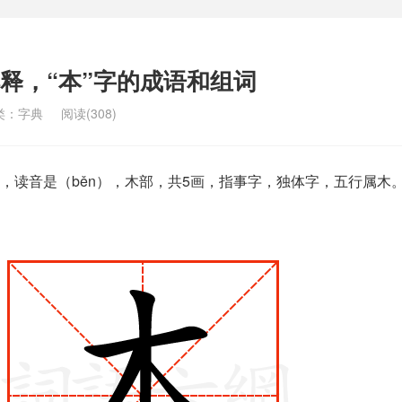
解释，“本”字的成语和组词
类：
字典
阅读(308)
，读音是（běn），木部，共5画，指事字，独体字，五行属木