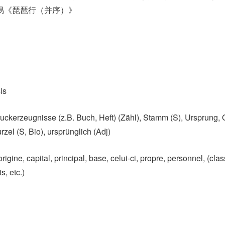
居易《琵琶行（并序）》
is
erzeugnisse (z.B. Buch, Heft)​ (Zähl)​, Stamm (S)​, Ursprung, 
rzel (S, Bio)​, ursprünglich (Adj)
origine, capital, principal, base, celui-ci, propre, personnel, (clas
, etc.)​