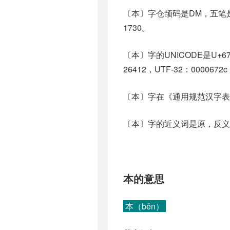
〔本〕字仓颉码是DM，五笔是
1730。
〔本〕字的UNICODE是U+6
26412，UTF-32：0000672
〔本〕字在《通用规范汉字表
〔本〕字的近义词是原，反义词
本的意思
本（běn）