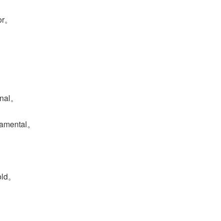
ror。
nal。
amental。
old。
。