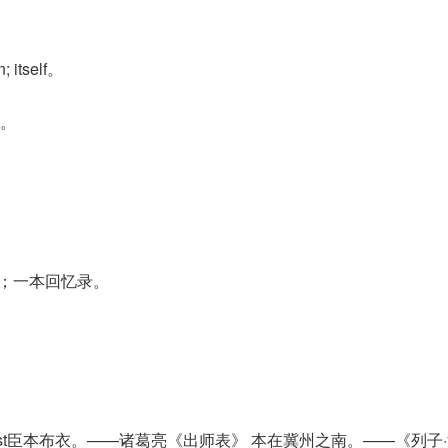
itself。
nt。
书；一本回忆录。
; at first臣本布衣。——诸葛亮《出师表》 本在冀州之南。——《列子