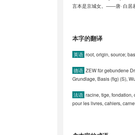
言本是京城女。——唐· 白
本字的翻译
英语
root, origin, source; bas
德语
ZEW für gebundene Druck
Grundlage, Basis (fig)​ (S)​, Wu
法语
racine, tige, fondation, 
pour les livres, cahiers, carnets