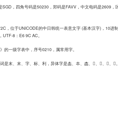
SGD，四角号码是50230，郑码是FAVV，中文电码是2609，
72C，位于UNICODE的中日韩统一表意文字 (基本汉字)，10进
c，UTF-8：E6 9C AC。
》的一级字表中，序号0210，属常用字。
是末、末、字、标、利，异体字是㮺、夲、楍、𡗧、𡴡、𡴩、𣖎