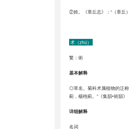
②姓。《章丘志》：“（章丘
术（zhú）
繁：術
基本解释
◎草名。菊科术属植物的泛称。
薊，楊枹薊。”《集韻•術韻》：
详细解释
名词