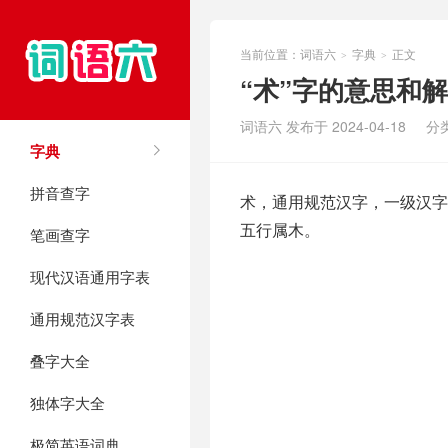
当前位置：
词语六
字典
正文
>
>
“术”字的意思和
词语六 发布于 2024-04-18
分
字典
拼音查字
术，通用规范汉字，一级汉字，
五行属木。
笔画查字
现代汉语通用字表
通用规范汉字表
叠字大全
独体字大全
极简英语词典