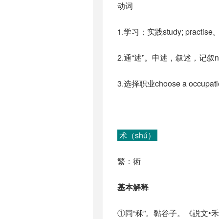
动词
1.学习；实践study; practise
2.通“述”。申述，叙述，记叙narrate
3.选择职业choose a occupat
术（shú）
繁：術
基本解释
①同“秫”。黏谷子。《説文•