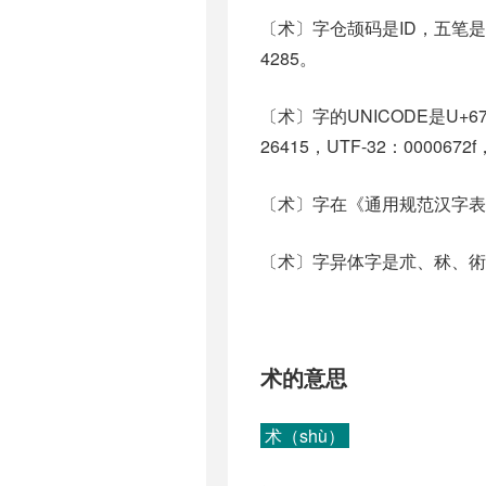
〔术〕字仓颉码是ID，五笔是S
4285。
〔术〕字的UNICODE是U+6
26415，UTF-32：0000672f
〔术〕字在《通用规范汉字表
〔术〕字异体字是朮、秫、術、
术的意思
术（shù）