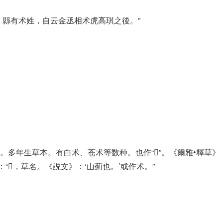
）縣有术姓，自云金丞相术虎高琪之後。”
多年生草本。有白术、苍术等数种。也作“𦬸”。《爾雅•釋草》：“
“𦬸，草名。《説文》：‘山薊也。’或作术。”