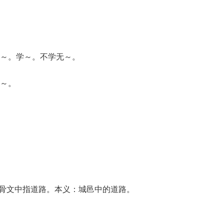
武～。学～。不学无～。
～。
甲骨文中指道路。本义：城邑中的道路。