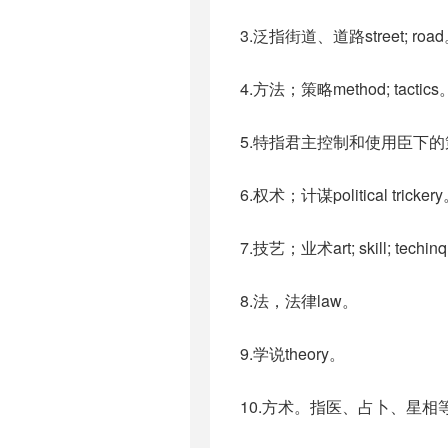
3.泛指街道、道路street; roa
4.方法；策略method; tactics
5.特指君主控制和使用臣下的策略
6.权术；计谋political tricker
7.技艺；业术art; skill; techin
8.法，法律law。
9.学说theory。
10.方术。指医、占卜、星相等术艺