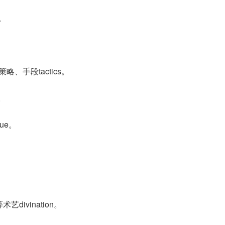
d。
。
、手段tactics。
y。
que。
divination。