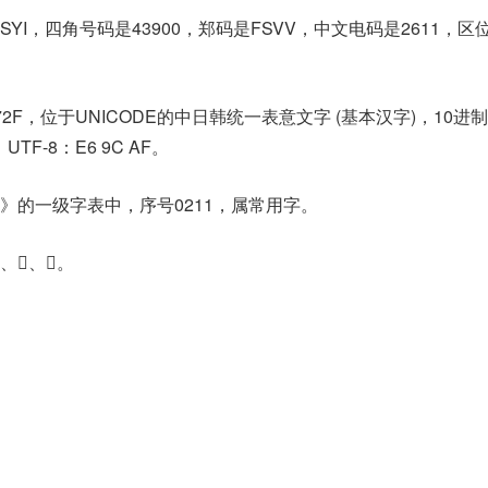
YI，四角号码是43900，郑码是FSVV，中文电码是2611，区
72F，位于UNICODE的中日韩统一表意文字 (基本汉字)，10进
，UTF-8：E6 9C AF。
》的一级字表中，序号0211，属常用字。
、𧗱。