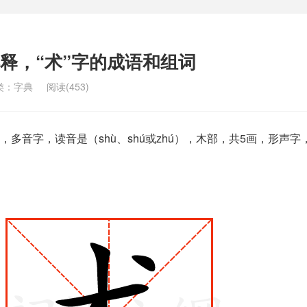
解释，“术”字的成语和组词
类：
字典
阅读(453)
多音字，读音是（shù、shú或zhú），木部，共5画，形声字