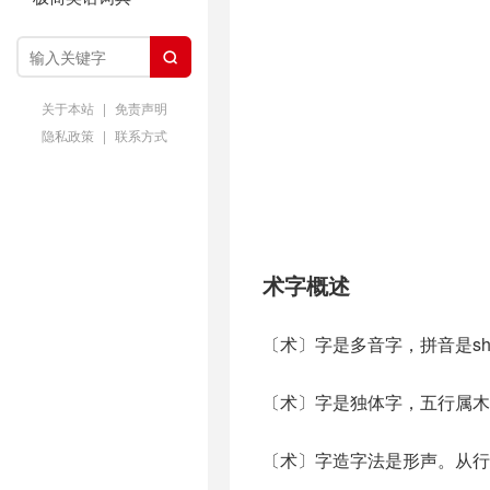

关于本站
|
免责声明
隐私政策
|
联系方式
术字概述
〔术〕字是多音字，拼音是sh
〔术〕字是独体字，五行属木
〔术〕字造字法是形声。从行