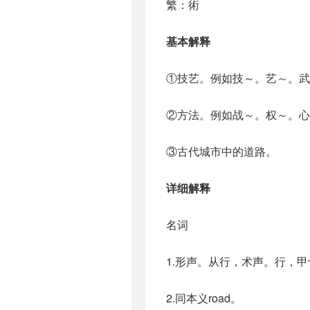
繁：術
基本解释
①技艺。例如技～。艺～。
②方法。例如战～。权～。心
③古代城市中的道路。
详细解释
名词
1.形声。从行，术声。行，
2.同本义road。