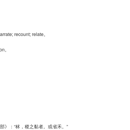
。
; recount; relate。
ion。
禾部》：“秫，稷之黏者。或省禾。”