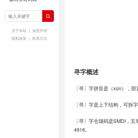

关于本站
|
免责声明
隐私政策
|
联系方式
寻字概述
〔寻〕字拼音是（xún），
〔寻〕字是上下结构，可拆字为
〔寻〕字仓颉码是SMDI，五笔
4916。