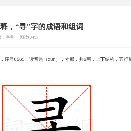
解释，“寻”字的成语和组词
类：
字典
阅读(345)
序号0563，读音是（xún），寸部，共6画，上下结构，五行