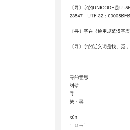
〔寻〕字的UNICODE是U+5
23547，UTF-32：00005BF
〔寻〕字在《通用规范汉字表
〔寻〕字的近义词是找、觅，异体
寻的意思
纠错
寻
繁：尋
xún
ㄒㄩㄣˊ