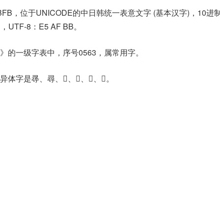
BFB，位于UNICODE的中日韩统一表意文字 (基本汉字)，10进
B，UTF-8：E5 AF BB。
》的一级字表中，序号0563，属常用字。
字是㝷、尋、𡬰、𡬶、𡬻、𢒫。