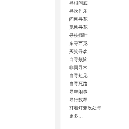
寻根问底
寻欢作乐
问柳寻花
觅柳寻花
寻枝摘叶
东寻西觅
买笑寻欢
自寻烦恼
非同寻常
自寻短见
自寻死路
寻衅闹事
寻行数墨
打着灯笼没处寻
更多…