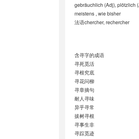
gebräuchlich (Adj)​, plötzlich 
meistens , wie bisher
法语chercher, rechercher
含寻字的成语
寻死觅活
寻根究底
寻花问柳
寻章摘句
耐人寻味
异乎寻常
拔树寻根
寻事生非
寻踪觅迹