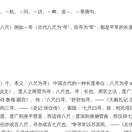
。～机。～问。～访。～衅。追～。～章摘句。
八尺）例如～常（古代八尺为“寻”，倍寻为“常”，都是平常的长
寸。本义：八尺为寻） 中国古代的一种长度单位，八尺为寻 a me
。——《说文》。度人之两臂为寻，八尺也。寻，长也。周官之法，度
·鲁颂·閟宫》。传：“八尺曰寻。”舒肘知寻。——《大戴礼记·
间三寻。——《史记·张仪传》。索隐：“七尺曰寻。按，程氏瑶
为度。度广则身平臂直，而适得八尺；度深则身侧臂曲，而仅得七
仞亦或言八尺，寻亦或言七尺也。”争寻常以尽其民。——《左传