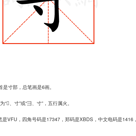
部首是寸部，总笔画是6画。
“𫜹、寸”或“彐、寸”，五行属火。
是VFU，四角号码是17347，郑码是XBDS，中文电码是141