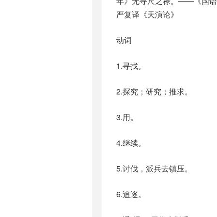
年》无寻尺之禄。——《国语
严复译《天演论》
动词
1.寻找。
2.探究；研究；推求。
3.用。
4.继续。
5.讨伐，派兵去镇压。
6.追逐。