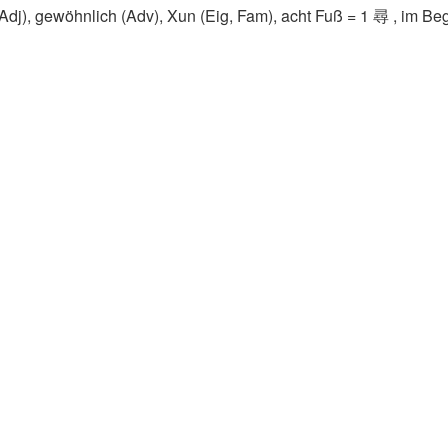
(Adj)​, gewöhnlich (Adv)​, Xun (Eig, Fam)​, acht Fuß = 1 尋 , im Beg