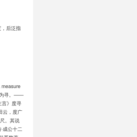
度，后泛指
asure
广为寻。——
主言》度寻
田云，度广
尺。其说
·成公十二