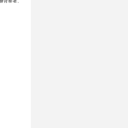
赫胥黎著、