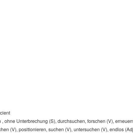
cient
, ohne Unterbrechung (S)​, durchsuchen, forschen (V)​, erneuern 
en (V)​, positionieren, suchen (V)​, untersuchen (V)​, endlos (Adj)