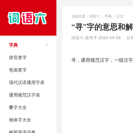
当前位置：
词语六
字典
正文
>
>
“寻”字的意思和
词语六 发布于 2024-09-09
分
字典
拼音查字
寻，通用规范汉字，一级汉字，
笔画查字
现代汉语通用字表
通用规范汉字表
叠字大全
独体字大全
极简英语词典