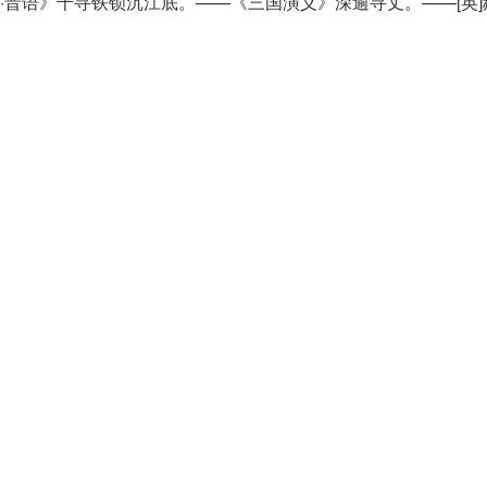
·晋语》千寻铁锁沉江底。——《三国演义》深逾寻丈。——[英]