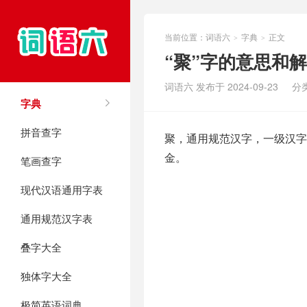
当前位置：
词语六
字典
正文
>
>
“聚”字的意思和
词语六 发布于 2024-09-23
分
字典
拼音查字
聚，通用规范汉字，一级汉字，
金。
笔画查字
现代汉语通用字表
通用规范汉字表
叠字大全
独体字大全
极简英语词典