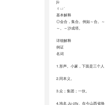
jù
ㄐㄩˋ
基本解释
◎会合，集合。例如～合。～
～。～沙成塔。
详细解释
例证
名词
1.形声。小篆，下面是三个
2.同本义。
3.众；集团；一伙。
4.地名 Ju city。在今山西