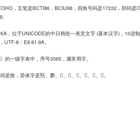
OHO，五笔是BCTI86，BCIU98，四角号码是17232，郑码是
9。
05A，位于UNICODE的中日韩统一表意文字 (基本汉字)，10进
，UTF-8：E8 81 9A。
》的一级字表中，序号3065，属常用字。
，异体字是焣、鄹、𦕦、𦖏、𧅞、𨈦、𨛿、𨞮。