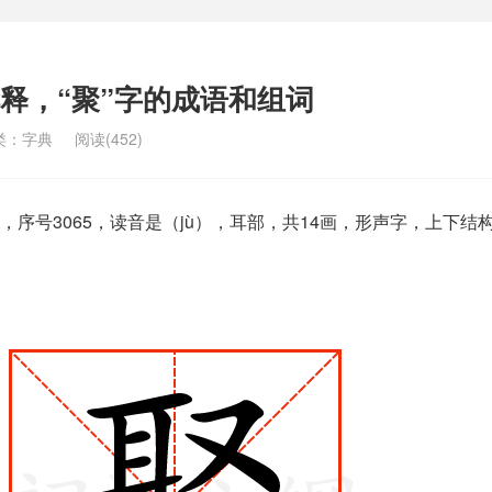
解释，“聚”字的成语和组词
类：
字典
阅读(452)
序号3065，读音是（jù），耳部，共14画，形声字，上下结