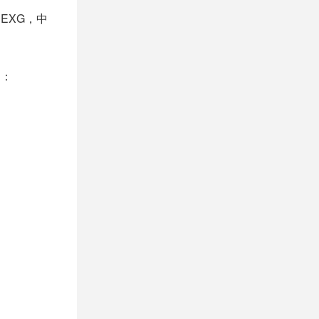
CEXG，中
制：