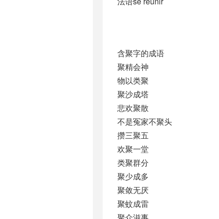
法语se réunir
含聚字的成语
聚精会神
物以类聚
聚沙成塔
悲欢聚散
不是冤家不聚头
攒三聚五
欢聚一堂
类聚群分
聚少成多
聚敛无厌
聚蚊成雷
聚众滋事