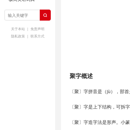

关于本站
|
免责声明
隐私政策
|
联系方式
聚字概述
〔聚〕字拼音是（jù），部首
〔聚〕字是上下结构，可拆字为
〔聚〕字造字法是形声。小篆