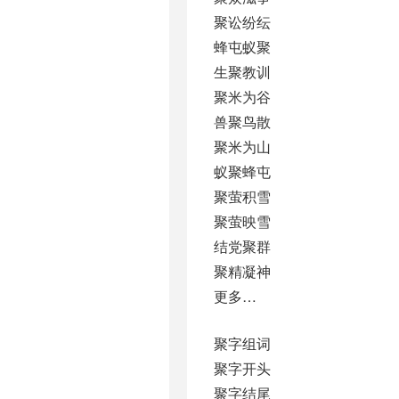
聚讼纷纭
蜂屯蚁聚
生聚教训
聚米为谷
兽聚鸟散
聚米为山
蚁聚蜂屯
聚萤积雪
聚萤映雪
结党聚群
聚精凝神
更多…
聚字组词
聚字开头
聚字结尾