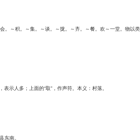
会。～积。～集。～谈。～拢。～齐。～餐。欢～一堂。物以类
人，表示人多；上面的“取”，作声符。本义：村落。
省绛县东南。