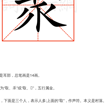
是耳部，总笔画是14画。
“取、乑”或“取、𫡑”，五行属金。
，下面是三个人，表示人多;上面的“取”，作声符。本义是村落。