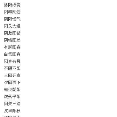
洛阳纸贵
阳奉阴违
阴阳怪气
阳关大道
阴差阳错
阴错阳差
有脚阳春
白雪阳春
阳春有脚
不阴不阳
三阳开泰
夕阳西下
颠倒阴阳
虎落平阳
阳关三迭
皮里阳秋