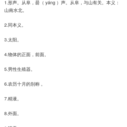
1.形声。从阜，昜（ yáng ）声。从阜，与山有关。本义：
山南水北。
2.同本义。
3.太阳。
4.物体的正面，前面。
5.男性生殖器。
6.农历十月的别称 。
7.精液。
8.外面。