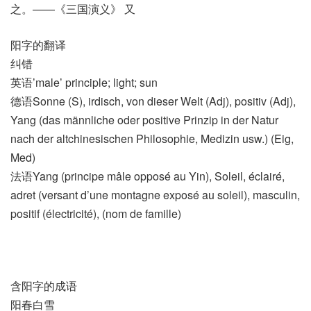
之。——《三国演义》 又
阳字的翻译
纠错
英语’male’ principle; light; sun
德语Sonne (S)​, irdisch, von dieser Welt (Adj)​, positiv (Adj)​,
Yang (das männliche oder positive Prinzip in der Natur
nach der altchinesischen Philosophie, Medizin usw.)​ (Eig,
Med)
法语Yang (principe mâle opposé au Yin)​, Soleil, éclairé,
adret (versant d’une montagne exposé au soleil)​, masculin,
positif (électricité)​, (nom de famille)​
含阳字的成语
阳春白雪