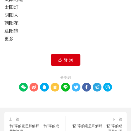
太阳灯
阴阳人
朝阳花
遮阳镜
更多…
赞 (
0
)

分享到









上一篇
下一篇
“阵”字的意思和解释，“阵”字的成
“阴”字的意思和解释，“阴”字的成
语和组词
语和组词