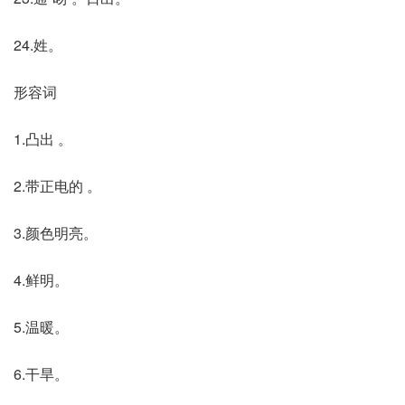
24.姓。
形容词
1.凸出 。
2.带正电的 。
3.颜色明亮。
4.鲜明。
5.温暖。
6.干旱。