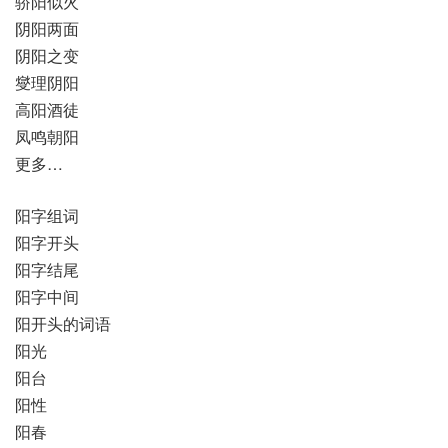
骄阳似火
阴阳两面
阴阳之变
燮理阴阳
高阳酒徒
凤鸣朝阳
更多…
阳字组词
阳字开头
阳字结尾
阳字中间
阳开头的词语
阳光
阳台
阳性
阳春