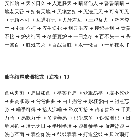
安长治 ➜ 天长日久 ➜ 人定胜天 ➜ 暗箭伤人 ➜ 昏昏暗暗 ➜
地老天昏 ➜ 别有天地 ➜ 天壤之别 ➜ 无法无天 ➜ 可有可无
➜ 无所不可 ➜ 互通有无 ➜ 犬牙差互 ➜ 土鸡瓦犬 ➜ 朽木粪
土 ➜ 死而不朽 ➜ 养生送死 ➜ 烟云供养 ➜ 接续香烟 ➜ 青黄
不接 ➜ 炉火纯青 ➜ 冬箑夏炉 ➜ 一日之冬 ➜ 百不失一 ➜ 杀
一警百 ➜ 胜残去杀 ➜ 百战百胜 ➜ 杀一儆百 ➜ 一笔抹杀 🚩
熊字结尾成语接龙（逆接）10
画荻丸熊 ➜ 眉目如画 ➜ 举案齐眉 ➜ 众擎易举 ➜ 寡不敌众
➜ 曲高和寡 ➜ 弯弯曲曲 ➜ 曲里拐弯 ➜ 形枉影曲 ➜ 得意忘
形 ➜ 唾手可得 ➜ 拾人涕唾 ➜ 坠欢可拾 ➜ 骑者善坠 ➜ 千乘
万骑 ➜ 感慨万千 ➜ 多情善感 ➜ 积少成多 ➜ 铄懿渊积 ➜ 日
销月铄 ➜ 暗无天日 ➜ 半明半暗 ➜ 毁誉参半 ➜ 面谀背毁 ➜
洗心革面 ➜ 囊空如洗 ➜ 鼓鼓囊囊 ➜ 打退堂鼓 ➜ 风吹雨打