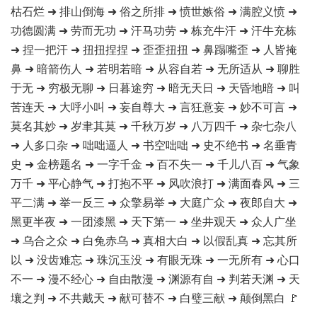
枯石烂 ➜ 排山倒海 ➜ 俗之所排 ➜ 愤世嫉俗 ➜ 满腔义愤 ➜
功德圆满 ➜ 劳而无功 ➜ 汗马功劳 ➜ 栋充牛汗 ➜ 汗牛充栋
➜ 捏一把汗 ➜ 扭扭捏捏 ➜ 歪歪扭扭 ➜ 鼻蹋嘴歪 ➜ 人皆掩
鼻 ➜ 暗箭伤人 ➜ 若明若暗 ➜ 从容自若 ➜ 无所适从 ➜ 聊胜
于无 ➜ 穷极无聊 ➜ 日暮途穷 ➜ 暗无天日 ➜ 天昏地暗 ➜ 叫
苦连天 ➜ 大呼小叫 ➜ 妄自尊大 ➜ 言狂意妄 ➜ 妙不可言 ➜
莫名其妙 ➜ 岁聿其莫 ➜ 千秋万岁 ➜ 八万四千 ➜ 杂七杂八
➜ 人多口杂 ➜ 咄咄逼人 ➜ 书空咄咄 ➜ 史不绝书 ➜ 名垂青
史 ➜ 金榜题名 ➜ 一字千金 ➜ 百不失一 ➜ 千儿八百 ➜ 气象
万千 ➜ 平心静气 ➜ 打抱不平 ➜ 风吹浪打 ➜ 满面春风 ➜ 三
平二满 ➜ 举一反三 ➜ 众擎易举 ➜ 大庭广众 ➜ 夜郎自大 ➜
黑更半夜 ➜ 一团漆黑 ➜ 天下第一 ➜ 坐井观天 ➜ 众人广坐
➜ 乌合之众 ➜ 白兔赤乌 ➜ 真相大白 ➜ 以假乱真 ➜ 忘其所
以 ➜ 没齿难忘 ➜ 珠沉玉没 ➜ 有眼无珠 ➜ 一无所有 ➜ 心口
不一 ➜ 漫不经心 ➜ 自由散漫 ➜ 渊源有自 ➜ 判若天渊 ➜ 天
壤之判 ➜ 不共戴天 ➜ 献可替不 ➜ 白璧三献 ➜ 颠倒黑白 🚩