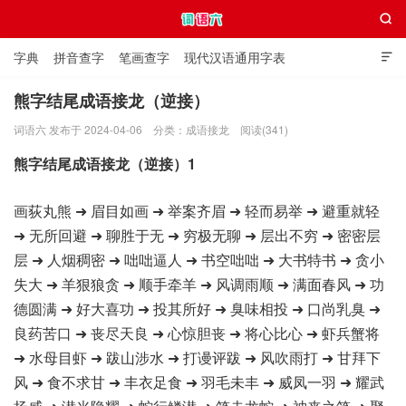

字典
拼音查字
笔画查字
现代汉语通用字表

通用规范汉字表
叠字大全
独体字大全
极简英语词典
熊字结尾成语接龙（逆接）
词语六 发布于 2024-04-06
分类：
成语接龙
阅读(341)
词语六
熊字结尾成语接龙（逆接）1
画荻丸熊 ➜ 眉目如画 ➜ 举案齐眉 ➜ 轻而易举 ➜ 避重就轻
➜ 无所回避 ➜ 聊胜于无 ➜ 穷极无聊 ➜ 层出不穷 ➜ 密密层
层 ➜ 人烟稠密 ➜ 咄咄逼人 ➜ 书空咄咄 ➜ 大书特书 ➜ 贪小
失大 ➜ 羊狠狼贪 ➜ 顺手牵羊 ➜ 风调雨顺 ➜ 满面春风 ➜ 功
德圆满 ➜ 好大喜功 ➜ 投其所好 ➜ 臭味相投 ➜ 口尚乳臭 ➜
良药苦口 ➜ 丧尽天良 ➜ 心惊胆丧 ➜ 将心比心 ➜ 虾兵蟹将
➜ 水母目虾 ➜ 跋山涉水 ➜ 打谩评跋 ➜ 风吹雨打 ➜ 甘拜下
风 ➜ 食不求甘 ➜ 丰衣足食 ➜ 羽毛未丰 ➜ 威凤一羽 ➜ 耀武