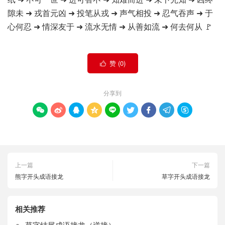
隙未 ➜ 戎首元凶 ➜ 投笔从戎 ➜ 声气相投 ➜ 忍气吞声 ➜ 于
心何忍 ➜ 情深友于 ➜ 流水无情 ➜ 从善如流 ➜ 何去何从 🚩
赞 (
0
)

分享到









上一篇
下一篇
熊字开头成语接龙
草字开头成语接龙
相关推荐
草字结尾成语接龙（逆接）