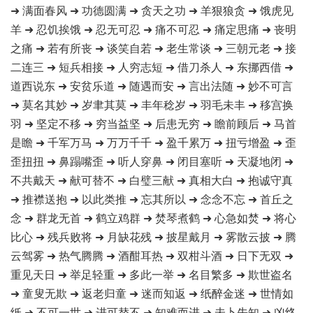
➜ 满面春风 ➜ 功德圆满 ➜ 贪天之功 ➜ 羊狠狼贪 ➜ 饿虎见
羊 ➜ 忍饥挨饿 ➜ 忍无可忍 ➜ 痛不可忍 ➜ 痛定思痛 ➜ 丧明
之痛 ➜ 若有所丧 ➜ 谈笑自若 ➜ 老生常谈 ➜ 三朝元老 ➜ 接
二连三 ➜ 短兵相接 ➜ 人穷志短 ➜ 借刀杀人 ➜ 东挪西借 ➜
道西说东 ➜ 安贫乐道 ➜ 随遇而安 ➜ 言出法随 ➜ 妙不可言
➜ 莫名其妙 ➜ 岁聿其莫 ➜ 丰年稔岁 ➜ 羽毛未丰 ➜ 移宫换
羽 ➜ 坚定不移 ➜ 穷当益坚 ➜ 后患无穷 ➜ 瞻前顾后 ➜ 马首
是瞻 ➜ 千军万马 ➜ 万万千千 ➜ 盈千累万 ➜ 扭亏增盈 ➜ 歪
歪扭扭 ➜ 鼻蹋嘴歪 ➜ 听人穿鼻 ➜ 闭目塞听 ➜ 天凝地闭 ➜
不共戴天 ➜ 献可替不 ➜ 白璧三献 ➜ 真相大白 ➜ 抱诚守真
➜ 推襟送抱 ➜ 以此类推 ➜ 忘其所以 ➜ 念念不忘 ➜ 首丘之
念 ➜ 群龙无首 ➜ 鹤立鸡群 ➜ 焚琴煮鹤 ➜ 心急如焚 ➜ 将心
比心 ➜ 残兵败将 ➜ 月缺花残 ➜ 披星戴月 ➜ 雾散云披 ➜ 腾
云驾雾 ➜ 热气腾腾 ➜ 酒酣耳热 ➜ 双柑斗酒 ➜ 日下无双 ➜
重见天日 ➜ 举足轻重 ➜ 多此一举 ➜ 名目繁多 ➜ 欺世盗名
➜ 童叟无欺 ➜ 返老归童 ➜ 迷而知返 ➜ 纸醉金迷 ➜ 世情如
纸 ➜ 不可一世 ➜ 进可替不 ➜ 知难而进 ➜ 未卜先知 ➜ 凶终