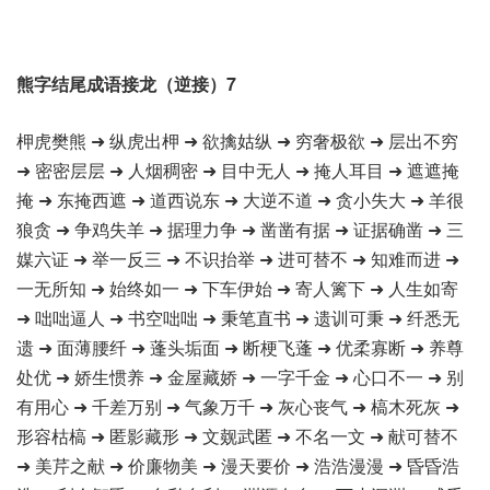
熊字结尾成语接龙（逆接）7
柙虎樊熊 ➜ 纵虎出柙 ➜ 欲擒姑纵 ➜ 穷奢极欲 ➜ 层出不穷
➜ 密密层层 ➜ 人烟稠密 ➜ 目中无人 ➜ 掩人耳目 ➜ 遮遮掩
掩 ➜ 东掩西遮 ➜ 道西说东 ➜ 大逆不道 ➜ 贪小失大 ➜ 羊很
狼贪 ➜ 争鸡失羊 ➜ 据理力争 ➜ 凿凿有据 ➜ 证据确凿 ➜ 三
媒六证 ➜ 举一反三 ➜ 不识抬举 ➜ 进可替不 ➜ 知难而进 ➜
一无所知 ➜ 始终如一 ➜ 下车伊始 ➜ 寄人篱下 ➜ 人生如寄
➜ 咄咄逼人 ➜ 书空咄咄 ➜ 秉笔直书 ➜ 遗训可秉 ➜ 纤悉无
遗 ➜ 面薄腰纤 ➜ 蓬头垢面 ➜ 断梗飞蓬 ➜ 优柔寡断 ➜ 养尊
处优 ➜ 娇生惯养 ➜ 金屋藏娇 ➜ 一字千金 ➜ 心口不一 ➜ 别
有用心 ➜ 千差万别 ➜ 气象万千 ➜ 灰心丧气 ➜ 槁木死灰 ➜
形容枯槁 ➜ 匿影藏形 ➜ 文觌武匿 ➜ 不名一文 ➜ 献可替不
➜ 美芹之献 ➜ 价廉物美 ➜ 漫天要价 ➜ 浩浩漫漫 ➜ 昏昏浩