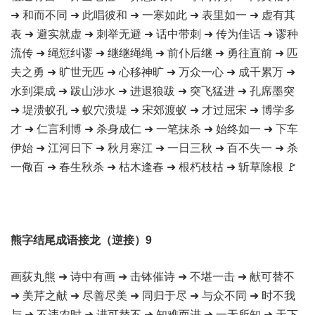
➜ 和而不同 ➜ 此唱彼和 ➜ 一寒如此 ➜ 表里如一 ➜ 虚有其
表 ➜ 避实就虚 ➜ 刺举无避 ➜ 话中带刺 ➜ 传为佳话 ➜ 谬种
流传 ➜ 绳愆纠谬 ➜ 继继绳绳 ➜ 前仆后继 ➜ 勇往直前 ➜ 匹
夫之勇 ➜ 旷世无匹 ➜ 心移神旷 ➜ 万众一心 ➜ 成千累万 ➜
水到渠成 ➜ 跋山涉水 ➜ 进退狼跋 ➜ 突飞猛进 ➜ 孔席墨突
➜ 堤溃蚁孔 ➜ 蚁穴溃堤 ➜ 宋郊渡蚁 ➜ 才过屈宋 ➜ 博学多
才 ➜ 仁言利博 ➜ 杀身成仁 ➜ 一笔抹杀 ➜ 始终如一 ➜ 下车
伊始 ➜ 江河日下 ➜ 秋月寒江 ➜ 一日三秋 ➜ 百不失一 ➜ 杀
一儆百 ➜ 春生秋杀 ➜ 枯木逢春 ➜ 根朽枝枯 ➜ 斩草除根 🚩
熊字结尾成语接龙（逆接）9
画荻丸熊 ➜ 诗中有画 ➜ 击钵催诗 ➜ 不堪一击 ➜ 献可替不
➜ 美芹之献 ➜ 尽善尽美 ➜ 同归于尽 ➜ 与众不同 ➜ 时不我
与 ➜ 不违农时 ➜ 进可替不 ➜ 知难而进 ➜ 一无所知 ➜ 天下