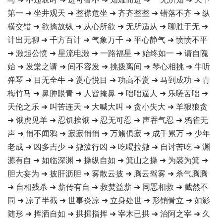
第一 ➜ 坐井观天 ➜ 整襟危坐 ➜ 齐齐整整 ➜ 错落不齐 ➜ 纵
横交错 ➜ 欲擒故纵 ➜ 从心所欲 ➜ 无所适从 ➜ 聊胜于无 ➜
计出无聊 ➜ 千方百计 ➜ 气象万千 ➜ 平心静气 ➜ 愤愤不平
➜ 激起公愤 ➜ 星流电激 ➜ 一路福星 ➜ 始终如一 ➜ 请自隗
始 ➜ 发棠之请 ➜ 间不容发 ➜ 挑拨离间 ➜ 琴心相挑 ➜ 牛听
弹琴 ➜ 目无全牛 ➜ 赏心悦目 ➜ 功高不赏 ➜ 马到成功 ➜ 青
梅竹马 ➜ 鼻肿眼青 ➜ 人皆掩鼻 ➜ 咄咄逼人 ➜ 乐嗟苦咄 ➜
天伦之乐 ➜ 叫苦连天 ➜ 大喊大叫 ➜ 贪小失大 ➜ 羊狠狼贪
➜ 饿虎见羊 ➜ 忍饥挨饿 ➜ 忍无可忍 ➜ 声吞气忍 ➜ 鸦雀无
声 ➜ 悄不闻鸦 ➜ 寂寂悄悄 ➜ 万籁俱寂 ➜ 成千累万 ➜ 少年
老成 ➜ 凶多吉少 ➜ 撒泼行凶 ➜ 吃喝拉撒 ➜ 自讨苦吃 ➜ 渊
源有自 ➜ 如临深渊 ➜ 操纵自如 ➜ 箕山之操 ➜ 为裘为箕 ➜
胆大妄为 ➜ 披肝沥胆 ➜ 雾散云披 ➜ 腾云驾雾 ➜ 杀气腾腾
➜ 自相残杀 ➜ 薪传有自 ➜ 救焚益薪 ➜ 同恶相救 ➜ 截然不
同 ➜ 凉了半截 ➜ 世事炎凉 ➜ 立身处世 ➜ 形销骨立 ➜ 如影
随形 ➜ 挥洒自如 ➜ 拱揖指挥 ➜ 宰木已拱 ➜ 治阿之宰 ➜ 久