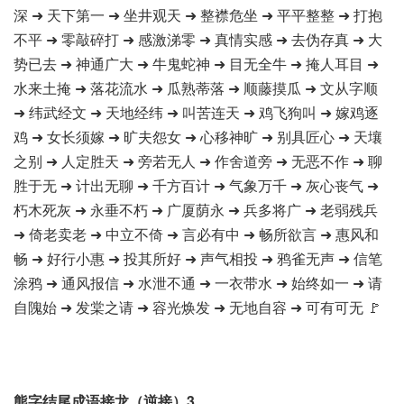
深 ➜ 天下第一 ➜ 坐井观天 ➜ 整襟危坐 ➜ 平平整整 ➜ 打抱
不平 ➜ 零敲碎打 ➜ 感激涕零 ➜ 真情实感 ➜ 去伪存真 ➜ 大
势已去 ➜ 神通广大 ➜ 牛鬼蛇神 ➜ 目无全牛 ➜ 掩人耳目 ➜
水来土掩 ➜ 落花流水 ➜ 瓜熟蒂落 ➜ 顺藤摸瓜 ➜ 文从字顺
➜ 纬武经文 ➜ 天地经纬 ➜ 叫苦连天 ➜ 鸡飞狗叫 ➜ 嫁鸡逐
鸡 ➜ 女长须嫁 ➜ 旷夫怨女 ➜ 心移神旷 ➜ 别具匠心 ➜ 天壤
之别 ➜ 人定胜天 ➜ 旁若无人 ➜ 作舍道旁 ➜ 无恶不作 ➜ 聊
胜于无 ➜ 计出无聊 ➜ 千方百计 ➜ 气象万千 ➜ 灰心丧气 ➜
朽木死灰 ➜ 永垂不朽 ➜ 广厦荫永 ➜ 兵多将广 ➜ 老弱残兵
➜ 倚老卖老 ➜ 中立不倚 ➜ 言必有中 ➜ 畅所欲言 ➜ 惠风和
畅 ➜ 好行小惠 ➜ 投其所好 ➜ 声气相投 ➜ 鸦雀无声 ➜ 信笔
涂鸦 ➜ 通风报信 ➜ 水泄不通 ➜ 一衣带水 ➜ 始终如一 ➜ 请
自隗始 ➜ 发棠之请 ➜ 容光焕发 ➜ 无地自容 ➜ 可有可无 🚩
熊字结尾成语接龙（逆接）3