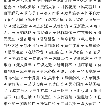
扬威 ➜ 潜光隐耀 ➜ 蛇行鳞潜 ➜ 笔走龙蛇 ➜ 神来之笔 ➜ 聚
精会神 ➜ 物以类聚 ➜ 庞然大物 ➜ 月貌花庞 ➜ 风花雪月 ➜
血雨腥风 ➜ 呕心沥血 ➜ 令人作呕 ➜ 发号施令 ➜ 间不容发
➜ 伯仲之间 ➜ 称王称伯 ➜ 名实相称 ➜ 欺世盗名 ➜ 童叟无
欺 ➜ 返老还童 ➜ 流连忘返 ➜ 从善如流 ➜ 无所适从 ➜ 略识
之无 ➜ 文韬武略 ➜ 偃武修文 ➜ 风行草偃 ➜ 空穴来风 ➜ 海
阔天空 ➜ 浩如烟海 ➜ 昏昏浩浩 ➜ 利令智昏 ➜ 急功近利 ➜
当务之急 ➜ 锐不可当 ➜ 养精蓄锐 ➜ 娇生惯养 ➜ 金屋藏娇
➜ 惜墨如金 ➜ 在所不惜 ➜ 自由自在 ➜ 渊源有自 ➜ 如临深
渊 ➜ 挥洒自如 ➜ 借题发挥 ➜ 东挪西借 ➜ 道西说东 ➜ 津津
乐道 ➜ 无人问津 ➜ 不识之无 ➜ 进可替不 ➜ 循序渐进 ➜ 有
章可循 ➜ 应有尽有 ➜ 有求必应 ➜ 绝无仅有 ➜ 坚苦卓绝 ➜
脆而不坚 ➜ 干干脆脆 ➜ 乳臭未干 ➜ 孤犊触乳 ➜ 人单势孤
➜ 暗箭伤人 ➜ 若明若暗 ➜ 泰然自若 ➜ 民安国泰 ➜ 祸国殃
民 ➜ 幸灾乐祸 ➜ 三生有幸 ➜ 举一反三 ➜ 不胜枚举 ➜ 献可
替不 ➜ 白璧三献 ➜ 颠倒黑白 ➜ 东跑西颠 ➜ 避世墙东 ➜ 临
难不避 ➜ 如履如临 ➜ 操纵自如 ➜ 井臼亲操 ➜ 离乡背井 🚩