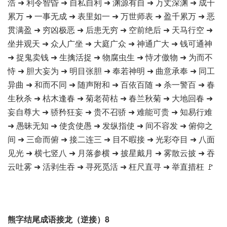
浩 ➜ 利令智昏 ➜ 自私自利 ➜ 渊源有自 ➜ 万丈深渊 ➜ 成千
累万 ➜ 一事无成 ➜ 表里如一 ➜ 万世师表 ➜ 盈千累万 ➜ 恶
贯满盈 ➜ 穷凶极恶 ➜ 后患无穷 ➜ 空前绝后 ➜ 天马行空 ➜
坐井观天 ➜ 众人广坐 ➜ 大庭广众 ➜ 神通广大 ➜ 钱可通神
➜ 捉鬼卖钱 ➜ 生擒活捉 ➜ 物腐虫生 ➜ 恃才傲物 ➜ 为而不
恃 ➜ 胆大妄为 ➜ 明目张胆 ➜ 奉若神明 ➜ 曲意承奉 ➜ 同工
异曲 ➜ 和而不同 ➜ 随声附和 ➜ 百依百随 ➜ 杀一警百 ➜ 春
生秋杀 ➜ 枯木逢春 ➜ 菊老荷枯 ➜ 春兰秋菊 ➜ 大地回春 ➜
妄自尊大 ➜ 骄矜狂妄 ➜ 贵不召骄 ➜ 难能可贵 ➜ 知易行难
➜ 愚昧无知 ➜ 使贪使愚 ➜ 发纵指使 ➜ 间不容发 ➜ 俯仰之
间 ➜ 三命而俯 ➜ 接二连三 ➜ 目不暇接 ➜ 光彩夺目 ➜ 八面
见光 ➜ 横七竖八 ➜ 月落参横 ➜ 披星戴月 ➜ 雾散云披 ➜ 吞
云吐雾 ➜ 活剥生吞 ➜ 寻死觅活 ➜ 枉尺直寻 ➜ 举直措枉 🚩
熊字结尾成语接龙（逆接）8