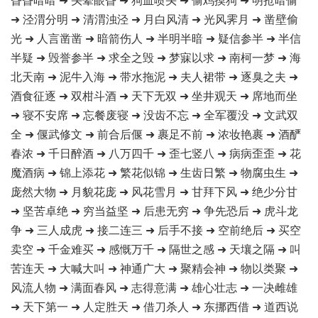
➜ 泾渭分明 ➜ 清渭浊泾 ➜ 月白风清 ➜ 光风霁月 ➜ 凿壁偷
光 ➜ 人言凿凿 ➜ 暗箭伤人 ➜ 半明半暗 ➜ 疑信参半 ➜ 半信
半疑 ➜ 毁誉参半 ➜ 求全之毁 ➜ 梦寐以求 ➜ 南柯一梦 ➜ 海
北天南 ➜ 泥牛入海 ➜ 带水拖泥 ➜ 夫人裙带 ➜ 逐臭之夫 ➜
酒食征逐 ➜ 双柑斗酒 ➜ 天下无双 ➜ 坐井观天 ➜ 席地而坐
➜ 寝不安席 ➜ 忘餐废寝 ➜ 没齿不忘 ➜ 全军覆没 ➜ 文武双
全 ➜ 偃武修文 ➜ 前合后偃 ➜ 裹足不前 ➜ 浓妆艳裹 ➜ 酒酽
春浓 ➜ 千日醉酒 ➜ 八万四千 ➜ 歪七竖八 ➜ 病病歪歪 ➜ 花
魔酒病 ➜ 锦上添花 ➜ 繁花似锦 ➜ 生齿日繁 ➜ 物腐虫生 ➜
庞然大物 ➜ 月貌花庞 ➜ 风花雪月 ➜ 甘拜下风 ➜ 绝少分甘
➜ 坚苦卓绝 ➜ 穷当益坚 ➜ 后患无穷 ➜ 争先恐后 ➜ 虎斗龙
争 ➜ 三人成虎 ➜ 接二连三 ➜ 后手不接 ➜ 空前绝后 ➜ 买空
卖空 ➜ 千金难买 ➜ 感慨万千 ➜ 隔世之感 ➜ 天壤之隔 ➜ 叫
苦连天 ➜ 大喊大叫 ➜ 神通广大 ➜ 聚精会神 ➜ 物以类聚 ➜
风流人物 ➜ 满面春风 ➜ 志得意满 ➜ 雄心壮志 ➜ 一决雌雄
➜ 天下第一 ➜ 人定胜天 ➜ 借刀杀人 ➜ 东挪西借 ➜ 道西说