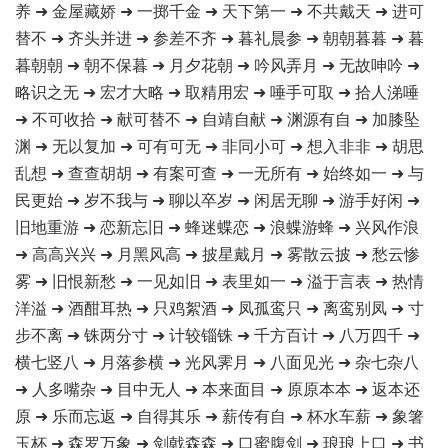
养 ➜ 金屋藏娇 ➜ 一掷千金 ➜ 天下第一 ➜ 不共戴天 ➜ 进可
替不 ➜ 齐头并进 ➜ 参差不齐 ➜ 暮礼晨参 ➜ 朝朝暮暮 ➜ 暮
暮朝朝 ➜ 朝不保暮 ➜ 月夕花朝 ➜ 吟风弄月 ➜ 无故呻吟 ➜
略识之无 ➜ 宏才大略 ➜ 取精用宏 ➜ 唾手可取 ➜ 拾人涕唾
➜ 不可收拾 ➜ 献可替不 ➜ 自靖自献 ➜ 渊源有自 ➜ 加膝坠
渊 ➜ 无以复加 ➜ 可有可无 ➜ 非同小可 ➜ 想入非非 ➜ 胡思
乱想 ➜ 查查胡胡 ➜ 有案可查 ➜ 一无所有 ➜ 始终如一 ➜ 与
民更始 ➜ 岁不我与 ➜ 聊以卒岁 ➜ 闲居无聊 ➜ 游手好闲 ➜
旧地重游 ➜ 恋新忘旧 ➜ 蜂迷蝶恋 ➜ 浪蝶游蜂 ➜ 兴风作浪
➜ 高高兴兴 ➜ 月黑风高 ➜ 披星戴月 ➜ 雾散云披 ➜ 愁云惨
雾 ➜ 旧恨新愁 ➜ 一见如旧 ➜ 表里如一 ➜ 溢于言表 ➜ 热情
洋溢 ➜ 酒酣耳热 ➜ 只鸡絮酒 ➜ 凤孤鸾只 ➜ 离鸾别凤 ➜ 寸
步不离 ➜ 铢两分寸 ➜ 计较锱铢 ➜ 千方百计 ➜ 八万四千 ➜
横七竖八 ➜ 月落参横 ➜ 光风霁月 ➜ 八面见光 ➜ 杂七杂八
➜ 人多嘴杂 ➜ 目中无人 ➜ 本来面目 ➜ 原原本本 ➜ 返本还
原 ➜ 乐而忘返 ➜ 自得其乐 ➜ 薪传有自 ➜ 杯水车薪 ➜ 象箸
玉杯 ➜ 森罗万象 ➜ 剑戟森森 ➜ 口蜜腹剑 ➜ 琅琅上口 ➜ 书