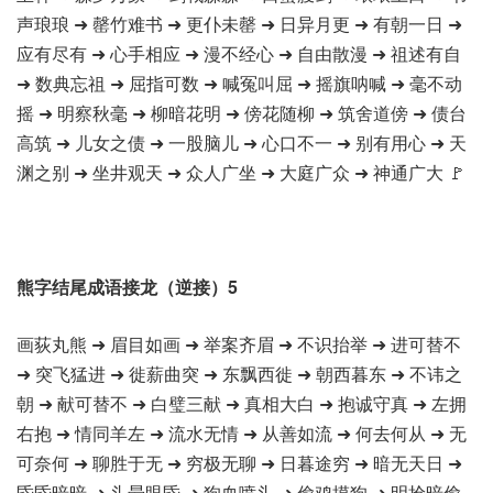
声琅琅 ➜ 罄竹难书 ➜ 更仆未罄 ➜ 日异月更 ➜ 有朝一日 ➜
应有尽有 ➜ 心手相应 ➜ 漫不经心 ➜ 自由散漫 ➜ 祖述有自
➜ 数典忘祖 ➜ 屈指可数 ➜ 喊冤叫屈 ➜ 摇旗呐喊 ➜ 毫不动
摇 ➜ 明察秋毫 ➜ 柳暗花明 ➜ 傍花随柳 ➜ 筑舍道傍 ➜ 债台
高筑 ➜ 儿女之债 ➜ 一股脑儿 ➜ 心口不一 ➜ 别有用心 ➜ 天
渊之别 ➜ 坐井观天 ➜ 众人广坐 ➜ 大庭广众 ➜ 神通广大 🚩
熊字结尾成语接龙（逆接）5
画荻丸熊 ➜ 眉目如画 ➜ 举案齐眉 ➜ 不识抬举 ➜ 进可替不
➜ 突飞猛进 ➜ 徙薪曲突 ➜ 东飘西徙 ➜ 朝西暮东 ➜ 不讳之
朝 ➜ 献可替不 ➜ 白璧三献 ➜ 真相大白 ➜ 抱诚守真 ➜ 左拥
右抱 ➜ 情同羊左 ➜ 流水无情 ➜ 从善如流 ➜ 何去何从 ➜ 无
可奈何 ➜ 聊胜于无 ➜ 穷极无聊 ➜ 日暮途穷 ➜ 暗无天日 ➜
昏昏暗暗 ➜ 头晕眼昏 ➜ 狗血喷头 ➜ 偷鸡摸狗 ➜ 明抢暗偷