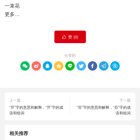
一束花
更多…
赞 (
0
)

分享到









上一篇
下一篇
“芹”字的意思和解释，“芹”字的成
“芬”字的意思和解释，“芬”字的成
语和组词
语和组词
相关推荐