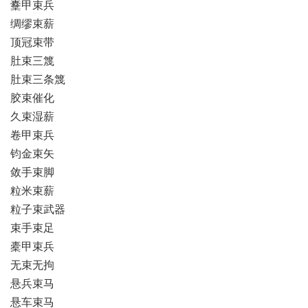
櫜甲束兵
绸缪束薪
顶冠束带
肚束三篾
肚束三条篾
胶束催化
久束湿薪
卷甲束兵
钧金束矢
敛手束脚
粒米束薪
粒子束武器
束手束足
橐甲束兵
无束无拘
悬兵束马
悬车束马