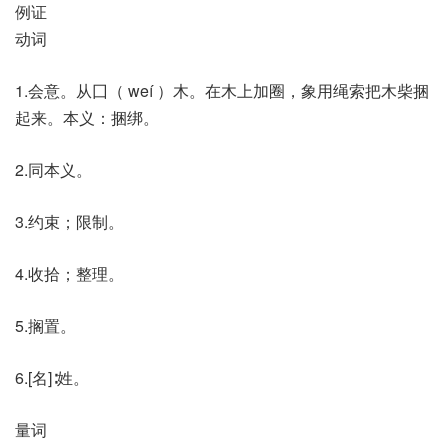
例证
动词
1.会意。从囗（ weí ）木。在木上加圈，象用绳索把木柴捆
起来。本义：捆绑。
2.同本义。
3.约束；限制。
4.收拾；整理。
5.搁置。
6.[名]∶姓。
量词