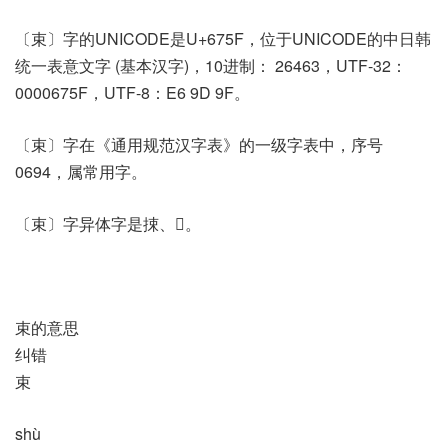
〔束〕字的UNICODE是U+675F，位于UNICODE的中日韩
统一表意文字 (基本汉字)，10进制： 26463，UTF-32：
0000675F，UTF-8：E6 9D 9F。
〔束〕字在《通用规范汉字表》的一级字表中，序号
0694，属常用字。
〔束〕字异体字是捒、𤙨。
束的意思
纠错
束
shù