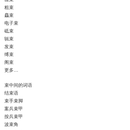
粗束
麤束
电子束
砥束
轭束
发束
缚束
阁束
更多…
束中间的词语
结束语
束手束脚
案兵束甲
按兵束甲
波束角