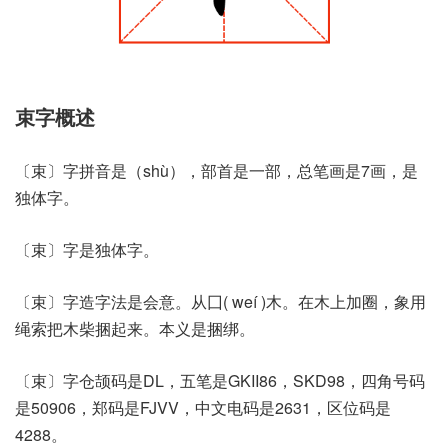
束字概述
〔束〕字拼音是（shù），部首是一部，总笔画是7画，是
独体字。
〔束〕字是独体字。
〔束〕字造字法是会意。从囗( weí )木。在木上加圈，象用
绳索把木柴捆起来。本义是捆绑。
〔束〕字仓颉码是DL，五笔是GKII86，SKD98，四角号码
是50906，郑码是FJVV，中文电码是2631，区位码是
4288。