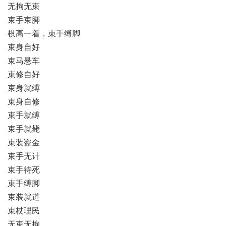
无拘无束
束手束脚
棋高一着，束手缚脚
束身自好
束马悬车
束修自好
束身就缚
束身自修
束手就缚
束手就毙
束装盗金
束手无计
束手待死
束手缚脚
束装就道
束杖理民
无束无拘