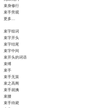
束身修行
束手旁观
更多…
束字组词
束字开头
束字结尾
束字中间
束开头的词语
束缚
束手
束手无策
束之高阁
束手就擒
束腰
束手待毙