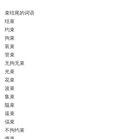
束结尾的词语
结束
约束
拘束
装束
管束
无拘无束
光束
花束
波束
集束
隘束
逼束
偪束
不拘约束
缠束