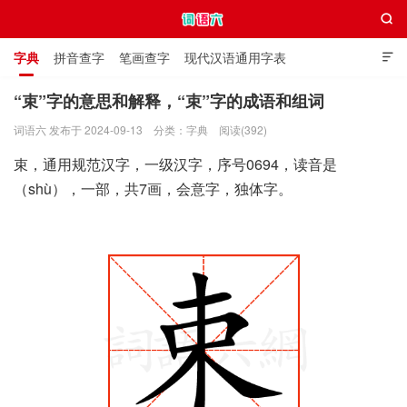

字典
拼音查字
笔画查字
现代汉语通用字表

通用规范汉字表
叠字大全
独体字大全
极简英语词典
“束”字的意思和解释，“束”字的成语和组词
词语六 发布于 2024-09-13
分类：
字典
阅读(392)
词语六
束，通用规范汉字，一级汉字，序号0694，读音是
（shù），一部，共7画，会意字，独体字。