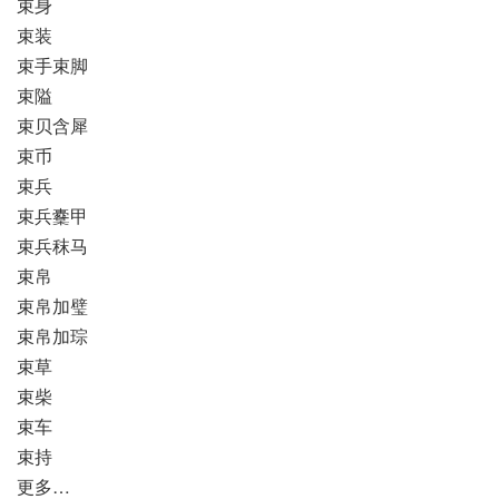
束身
束装
束手束脚
束隘
束贝含犀
束币
束兵
束兵櫜甲
束兵秣马
束帛
束帛加璧
束帛加琮
束草
束柴
束车
束持
更多…