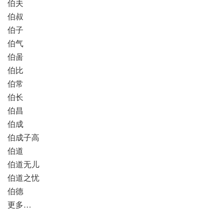
伯夫
伯叔
伯子
伯气
伯啚
伯比
伯常
伯长
伯昌
伯成
伯成子高
伯道
伯道无儿
伯道之忧
伯德
更多…