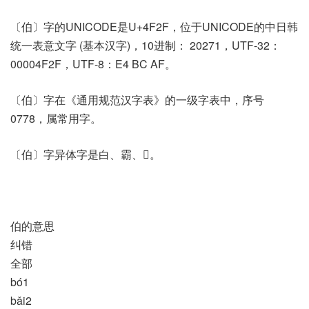
〔伯〕字的UNICODE是U+4F2F，位于UNICODE的中日韩
统一表意文字 (基本汉字)，10进制： 20271，UTF-32：
00004F2F，UTF-8：E4 BC AF。
〔伯〕字在《通用规范汉字表》的一级字表中，序号
0778，属常用字。
〔伯〕字异体字是白、霸、𧇚。
伯的意思
纠错
全部
bó1
bǎi2