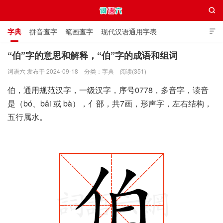

字典
拼音查字
笔画查字
现代汉语通用字表

通用规范汉字表
叠字大全
独体字大全
极简英语词典
“伯”字的意思和解释，“伯”字的成语和组词
词语六 发布于 2024-09-18
分类：
字典
阅读(351)
词语六
伯，通用规范汉字，一级汉字，序号0778，多音字，读音
是（bó、bǎi 或 bà），亻部，共7画，形声字，左右结构，
五行属水。