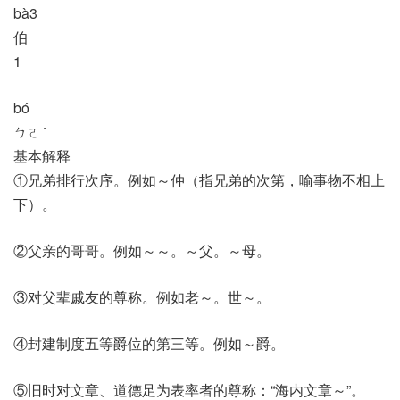
bà3
伯
1
bó
ㄅㄛˊ
基本解释
①兄弟排行次序。例如～仲（指兄弟的次第，喻事物不相上
下）。
②父亲的哥哥。例如～～。～父。～母。
③对父辈戚友的尊称。例如老～。世～。
④封建制度五等爵位的第三等。例如～爵。
⑤旧时对文章、道德足为表率者的尊称：“海内文章～”。