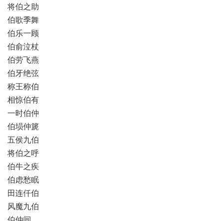
将伯之助
伯歌季舞
伯乐一顾
伯俞泣杖
伯劳飞燕
伯牙绝弦
称王称伯
相惊伯有
一时伯仲
伯埙仲篪
五侯九伯
将伯之呼
伯牛之疾
伯虑愁眠
田连仟伯
风魔九伯
伯仲间