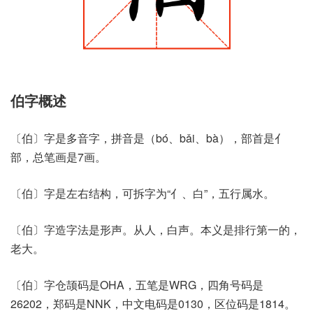
伯字概述
〔伯〕字是多音字，拼音是（bó、bǎi、bà），部首是亻
部，总笔画是7画。
〔伯〕字是左右结构，可拆字为“亻、白”，五行属水。
〔伯〕字造字法是形声。从人，白声。本义是排行第一的，
老大。
〔伯〕字仓颉码是OHA，五笔是WRG，四角号码是
26202，郑码是NNK，中文电码是0130，区位码是1814。