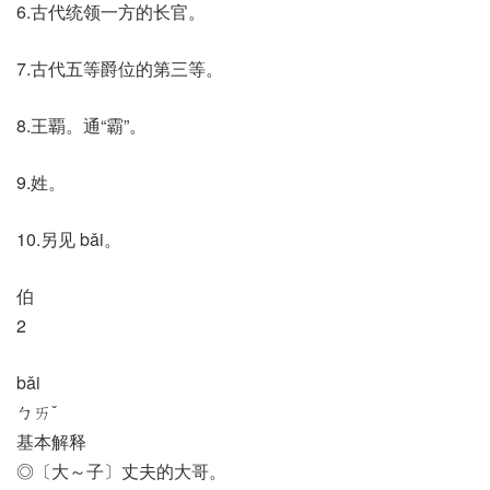
6.古代统领一方的长官。
7.古代五等爵位的第三等。
8.王覇。通“霸”。
9.姓。
10.另见 bǎi。
伯
2
bǎi
ㄅㄞˇ
基本解释
◎〔大～子〕丈夫的大哥。