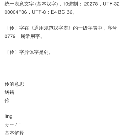
统一表意文字 (基本汉字)，10进制： 20278，UTF-32：
00004F36，UTF-8：E4 BC B6。
〔伶〕字在《通用规范汉字表》的一级字表中，序号
0779，属常用字。
〔伶〕字异体字是刢。
伶的意思
纠错
伶
líng
ㄌㄧㄥˊ
基本解释