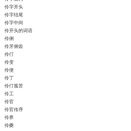
伶字开头
伶字结尾
伶字中间
伶开头的词语
伶俐
伶牙俐齿
伶仃
伶变
伶便
伶丁
伶仃孤苦
伶工
伶官
伶官传序
伶界
伶夔