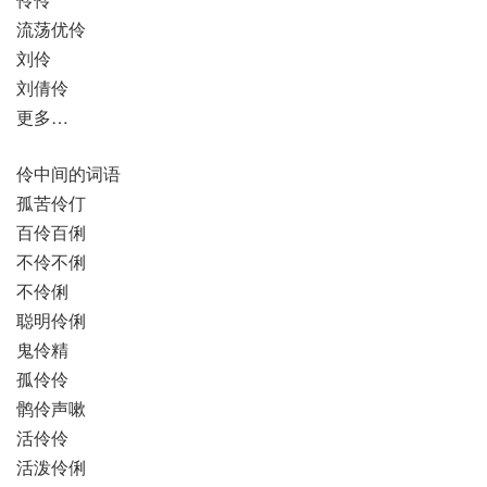
流荡优伶
刘伶
刘倩伶
更多…
伶中间的词语
孤苦伶仃
百伶百俐
不伶不俐
不伶俐
聪明伶俐
鬼伶精
孤伶伶
鹘伶声嗽
活伶伶
活泼伶俐