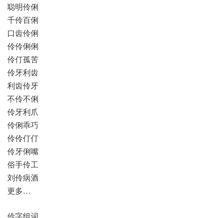
聪明伶俐
千伶百俐
口齿伶俐
伶伶俐俐
伶仃孤苦
伶牙利齿
利齿伶牙
不伶不俐
伶牙利爪
伶俐乖巧
伶伶仃仃
伶牙俐嘴
俗手伶工
刘伶病酒
更多…
伶字组词