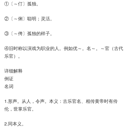
①〔～仃〕孤独。
②〔～俐〕聪明；灵活。
③〔～俜〕孤独的样子。
④旧时称以演戏为职业的人。例如优～。名～。～官（古代
乐官）。
详细解释
例证
名词
1.形声。从人，令声。本义：古乐官名、相传黄帝时有伶
伦，世掌乐官。
2.同本义。