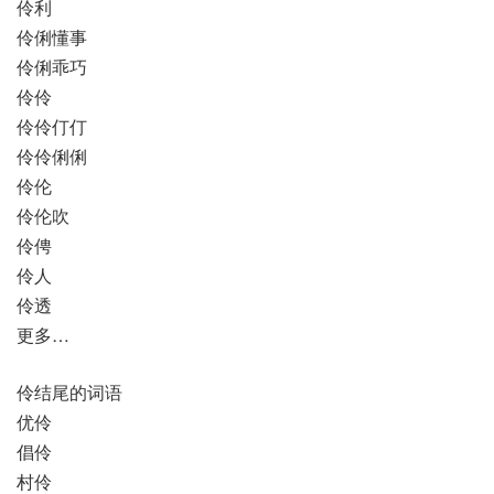
伶利
伶俐懂事
伶俐乖巧
伶伶
伶伶仃仃
伶伶俐俐
伶伦
伶伦吹
伶俜
伶人
伶透
更多…
伶结尾的词语
优伶
倡伶
村伶