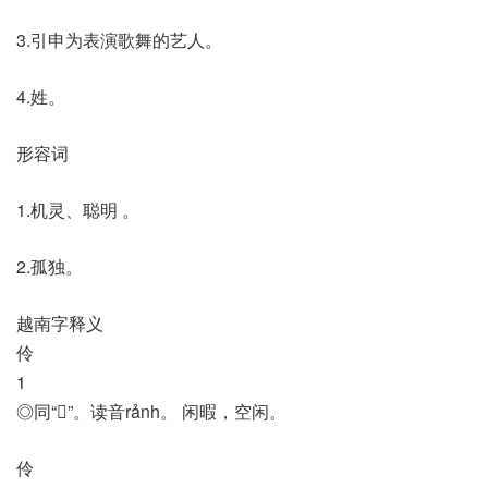
3.引申为表演歌舞的艺人。
4.姓。
形容词
1.机灵、聪明 。
2.孤独。
越南字释义
伶
1
◎同“𧼍”。读音rảnh。 闲暇，空闲。
伶