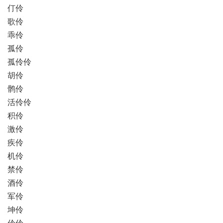
仃伶
歌伶
乖伶
孤伶
孤伶伶
胡伶
鹘伶
活伶伶
积伶
激伶
疾伶
机伶
禁伶
酒伶
军伶
坤伶
伶伶