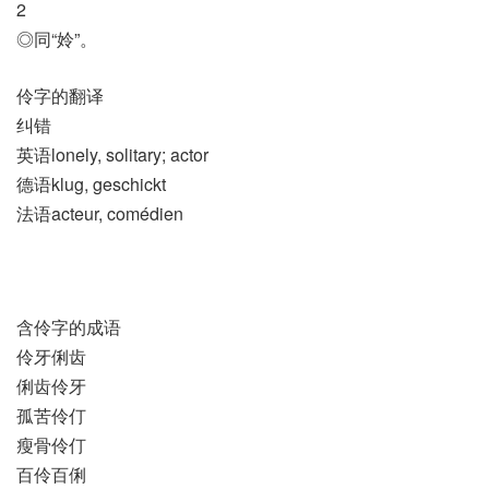
2
◎同“姈”。
伶字的翻译
纠错
英语lonely, solitary; actor
德语klug, geschickt
法语acteur, comédien
含伶字的成语
伶牙俐齿
俐齿伶牙
孤苦伶仃
瘦骨伶仃
百伶百俐