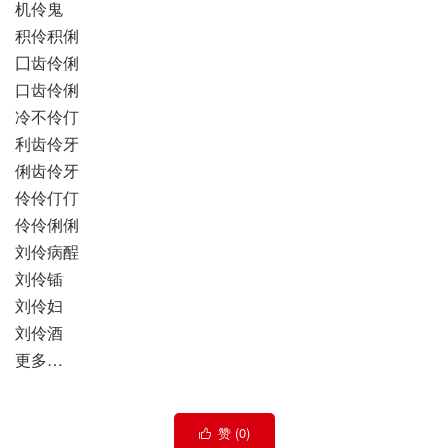
机伶鬼
积伶积俐
囗齿伶俐
口齿伶俐
冷不伶仃
利齿伶牙
俐齿伶牙
伶伶仃仃
伶伶俐俐
刘伶病酲
刘伶锸
刘伶妇
刘伶酒
更多…
赞 (
0
)
