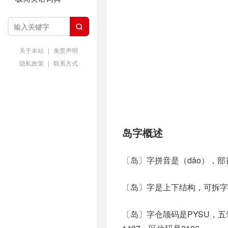

关于本站
|
免责声明
隐私政策
|
联系方式
岛字概述
〔岛〕字拼音是（dǎo），
〔岛〕字是上下结构，可拆字为
〔岛〕字仓颉码是PYSU，五笔