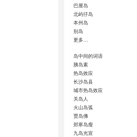
巴厘岛
北屿仔岛
本州岛
别岛
更多…
岛中间的词语
胰岛素
热岛效应
长沙岛县
城市热岛效应
关岛人
火山岛弧
贾岛佛
郊寒岛瘦
九岛光宣