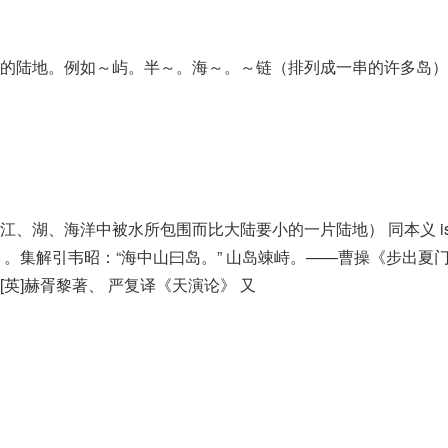
的陆地。例如～屿。半～。海～。～链（排列成一串的许多岛）
、湖、海洋中被水所包围而比大陆要小的一片陆地） 同本义 isl
。集解引韦昭：“海中山曰岛。” 山岛竦峙。——曹操《步出夏门
英]赫胥黎著、 严复译《天演论》 又