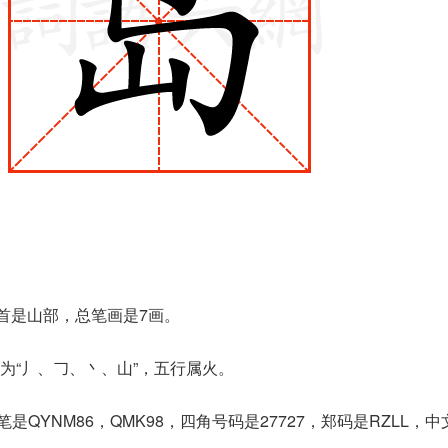
部首是山部，总笔画是7画。
“丿、𠃌、丶、山”，五行属火。
是QYNM86，QMK98，四角号码是27727，郑码是RZLL，