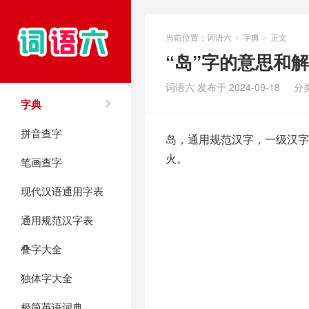
当前位置：
词语六
字典
正文
>
>
“岛”字的意思和
词语六 发布于 2024-09-18
分
字典
拼音查字
岛，通用规范汉字，一级汉字，
火。
笔画查字
现代汉语通用字表
通用规范汉字表
叠字大全
独体字大全
极简英语词典