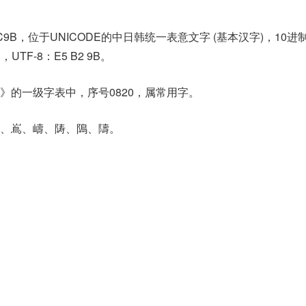
C9B，位于UNICODE的中日韩统一表意文字 (基本汉字)，10进
B，UTF-8：E5 B2 9B。
》的一级字表中，序号0820，属常用字。
、嶌、嶹、陦、隝、隯。