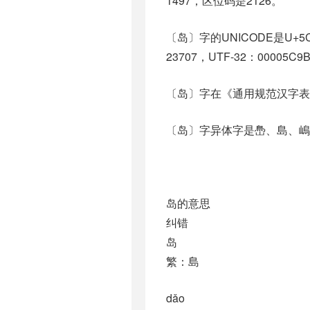
1497，区位码是2126。
〔岛〕字的UNICODE是U+5
23707，UTF-32：00005C9
〔岛〕字在《通用规范汉字表
〔岛〕字异体字是㠀、島、嶋
岛的意思
纠错
岛
繁：島
dǎo