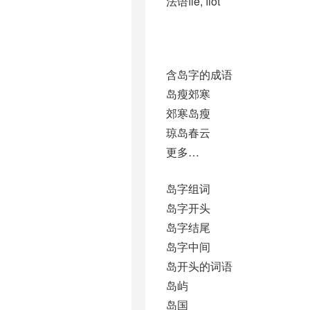
法语île, îlot
含岛字的成语
岛瘦郊寒
郊寒岛瘦
琼岛春云
更多…
岛字组词
岛字开头
岛字结尾
岛字中间
岛开头的词语
岛屿
岛国