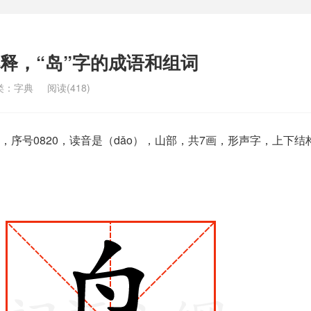
解释，“岛”字的成语和组词
类：
字典
阅读(418)
序号0820，读音是（dǎo），山部，共7画，形声字，上下结