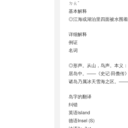
ㄉㄠˇ
基本解释
◎江海或湖泊里四面被水围着
详细解释
例证
名词
◎形声。从山，鸟声。本义：江
居岛中。——《史记·田儋传》
诸岛乃属冰天雪海之区。——[
岛字的翻译
纠错
英语island
德语Insel (S)