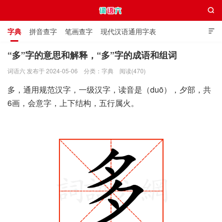

字典
拼音查字
笔画查字
现代汉语通用字表

通用规范汉字表
叠字大全
独体字大全
极简英语词典
“多”字的意思和解释，“多”字的成语和组词
词语六 发布于 2024-05-06
分类：
字典
阅读(470)
词语六
多，通用规范汉字，一级汉字，读音是（duō），夕部，共
6画，会意字，上下结构，五行属火。