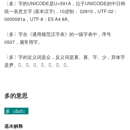
〔多〕字的UNICODE是U+591A，位于UNICODE的中日韩
统一表意文字 (基本汉字)，10进制： 22810，UTF-32：
0000591a，UTF-8：E5 A4 9A。
〔多〕字在《通用规范汉字表》的一级字表中，序号
0507，属常用字。
〔多〕字的近义词是众，反义词是寡、寡、字、少，异体字
是夛、𠀰、𡏗、𡖇、𡖈、𡖩、𢑑、𢑰。
多的意思
多（duō）
基本解释