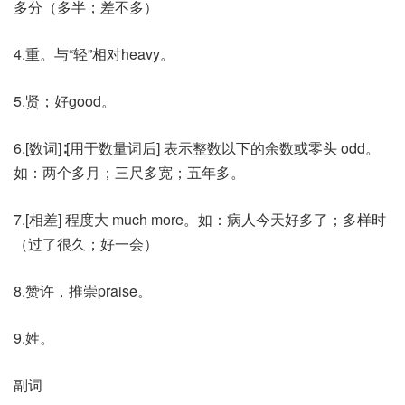
多分（多半；差不多）
4.重。与“轻”相对heavy。
5.贤；好good。
6.[数词]∶[用于数量词后] 表示整数以下的余数或零头 odd。
如：两个多月；三尺多宽；五年多。
7.[相差] 程度大 much more。如：病人今天好多了；多样时
（过了很久；好一会）
8.赞许，推崇praise。
9.姓。
副词