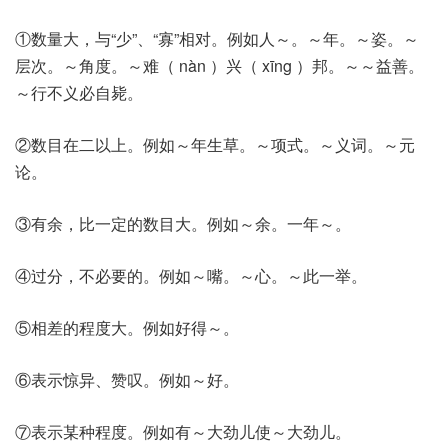
①数量大，与“少”、“寡”相对。例如人～。～年。～姿。～
层次。～角度。～难（ nàn ）兴（ xīng ）邦。～～益善。
～行不义必自毙。
②数目在二以上。例如～年生草。～项式。～义词。～元
论。
③有余，比一定的数目大。例如～余。一年～。
④过分，不必要的。例如～嘴。～心。～此一举。
⑤相差的程度大。例如好得～。
⑥表示惊异、赞叹。例如～好。
⑦表示某种程度。例如有～大劲儿使～大劲儿。