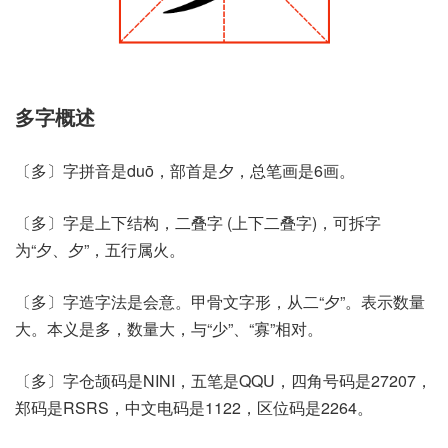
多字概述
〔多〕字拼音是duō，部首是夕，总笔画是6画。
〔多〕字是上下结构，二叠字 (上下二叠字)，可拆字
为“夕、夕”，五行属火。
〔多〕字造字法是会意。甲骨文字形，从二“夕”。表示数量
大。本义是多，数量大，与“少”、“寡”相对。
〔多〕字仓颉码是NINI，五笔是QQU，四角号码是27207，
郑码是RSRS，中文电码是1122，区位码是2264。