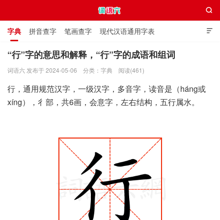

字典
拼音查字
笔画查字
现代汉语通用字表

通用规范汉字表
叠字大全
独体字大全
极简英语词典
“行”字的意思和解释，“行”字的成语和组词
词语六 发布于 2024-05-06
分类：
字典
阅读(461)
词语六
行，通用规范汉字，一级汉字，多音字，读音是（háng或
xíng），彳部，共6画，会意字，左右结构，五行属水。