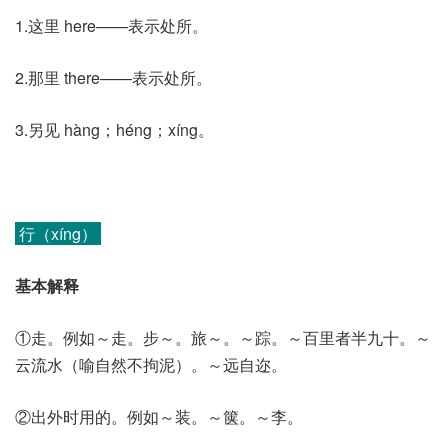
1.这里 here——表示处所。
2.那里 there——表示处所。
3.另见 hàng；héng；xíng。
行（xíng）
基本解释
①走。例如～走。步～。旅～。～踪。～百里者半九十。～
云流水（喻自然不拘泥）。～远自迩。
②出外时用的。例如～装。～箧。～李。