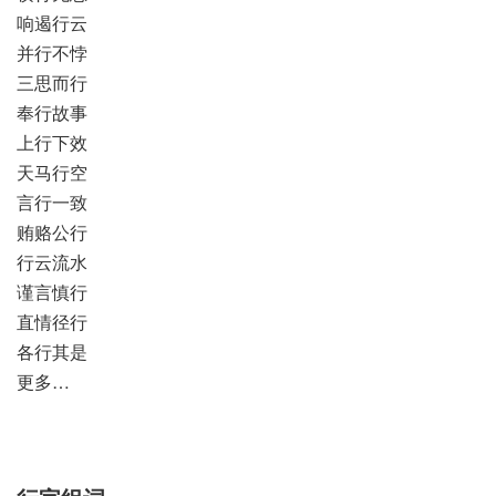
响遏行云
并行不悖
三思而行
奉行故事
上行下效
天马行空
言行一致
贿赂公行
行云流水
谨言慎行
直情径行
各行其是
更多…