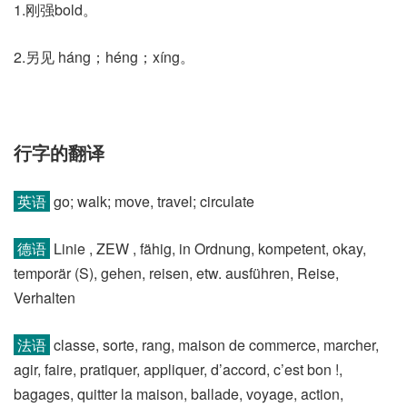
1.刚强bold。
2.另见 háng；héng；xíng。
行字的翻译
英语
go; walk; move, travel; circulate
德语
Linie , ZEW , fähig, in Ordnung, kompetent, okay,
temporär (S)​, gehen, reisen, etw. ausführen, Reise,
Verhalten
法语
classe, sorte, rang, maison de commerce, marcher,
agir, faire, pratiquer, appliquer, d’accord, c’est bon !,
bagages, quitter la maison, ballade, voyage, action,