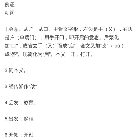
例证
动词
1.会意。从户，从口。甲骨文字形，左边是手（又），右边
是户（单扇门）；用手开门，即开启的意思。后繁化
加“口”，或省去手（又）而成“启”。金文又加“攴”（ pū ）
成“啓”。现简化为“启”。本义：开，打开。
2.同本义。
3.经传皆作“啟”
4.启发；教育。
5.出发；起程。
6.开拓；开创。