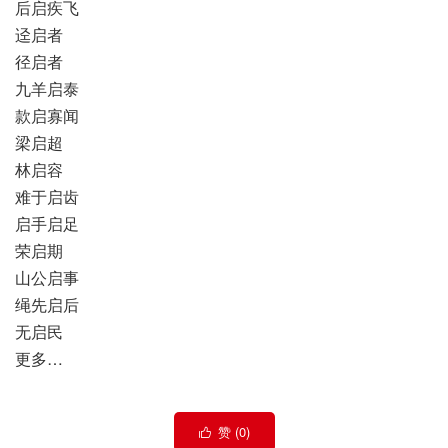
后启疾飞
迳启者
径启者
九羊启泰
款启寡闻
梁启超
林启容
难于启齿
启手启足
荣启期
山公启事
绳先启后
无启民
更多…
赞 (
0
)
