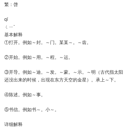
繁：啓
qǐ
ㄑㄧˇ
基本解释
①打开。例如～封。～门。某某～。～齿。
②开始。例如～用。～程。～运。
③开导。例如～迪。～发。～蒙。～示。～明（古代指太阳
还没出来的时候，出现在东方天空的金星）。承上～下。
④陈述。例如～事。
⑤书信。例如书～。小～。
详细解释