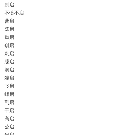
别启
不愤不启
曹启
陈启
重启
创启
刺启
牒启
洞启
端启
飞启
蜂启
副启
干启
高启
公启
光启