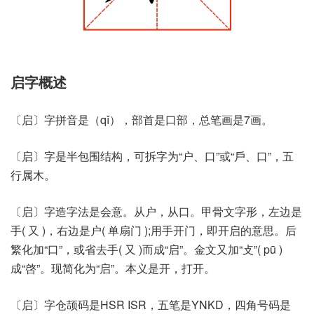
启字概述
〔启〕字拼音是（qǐ），部首是口部，总笔画是7画。
〔启〕字是半包围结构，可拆字为“户、口”或“戶、口”，五
行属木。
〔启〕字造字法是会意。从户，从口。甲骨文字形，左边是
手( 又 )，右边是户( 单扇门 );用手开门，即开启的意思。后
繁化加“口”，或省去手( 又 )而成“启”。金文又加“攴”( pū )
成“啓”。现简化为“启”。本义是开，打开。
〔启〕字仓颉码是HSR ISR，五笔是YNKD，四角号码是