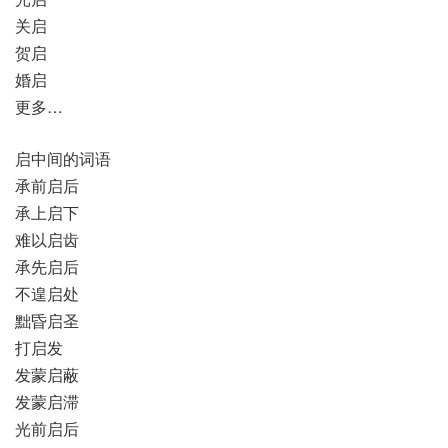
关启
贺启
婚启
更多…
启中间的词语
承前启后
承上启下
难以启齿
承先启后
不遑启处
黜昏启圣
打启发
发蒙启蔽
发蒙启滞
光前启后