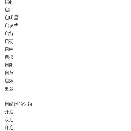
启封
启口
启明星
启发式
启行
启碇
启白
启报
启闭
启荜
启殡
更多…
启结尾的词语
开启
哀启
拜启