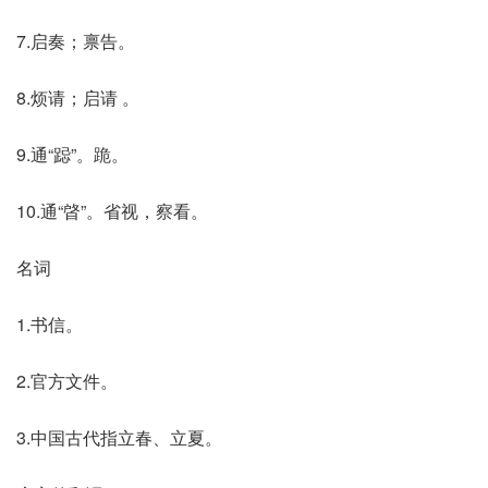
7.启奏；禀告。
8.烦请；启请 。
9.通“跽”。跪。
10.通“晵”。省视，察看。
名词
1.书信。
2.官方文件。
3.中国古代指立春、立夏。