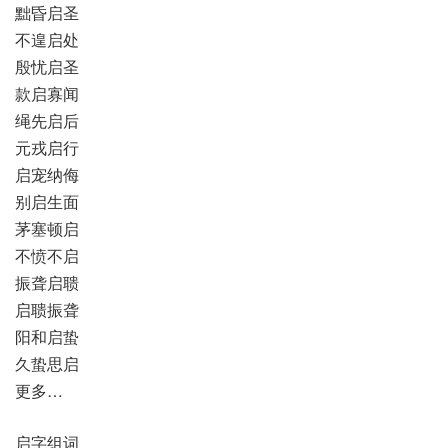
黜昏启圣
不遑启处
殷忧启圣
款启寡闻
绳先启后
元戎启行
启宠纳侮
别启生面
茅塞顿启
不愤不启
振聋启聩
启聩振聋
阳和启蛰
久蛰思启
更多…
启字组词