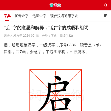

字典
拼音查字
笔画查字
现代汉语通用字表

通用规范汉字表
叠字大全
独体字大全
极简英语词典
“启”字的意思和解释，“启”字的成语和组词
词语六 发布于 2024-09-18
分类：
字典
阅读(432)
词语六
启，通用规范汉字，一级汉字，序号0886，读音是（qǐ），
口部，共7画，会意字，半包围结构，五行属木。