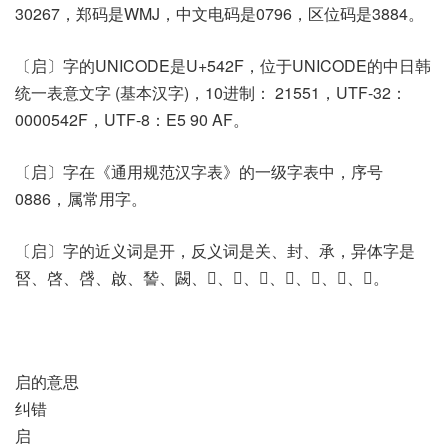
30267，郑码是WMJ，中文电码是0796，区位码是3884。
〔启〕字的UNICODE是U+542F，位于UNICODE的中日韩
统一表意文字 (基本汉字)，10进制： 21551，UTF-32：
0000542F，UTF-8：E5 90 AF。
〔启〕字在《通用规范汉字表》的一级字表中，序号
0886，属常用字。
〔启〕字的近义词是开，反义词是关、封、承，异体字是
唘、啓、啔、啟、諬、闙、𠭎、𠶳、𠶶、𠷠、𢻻、𢼄、𥔩。
启的意思
纠错
启