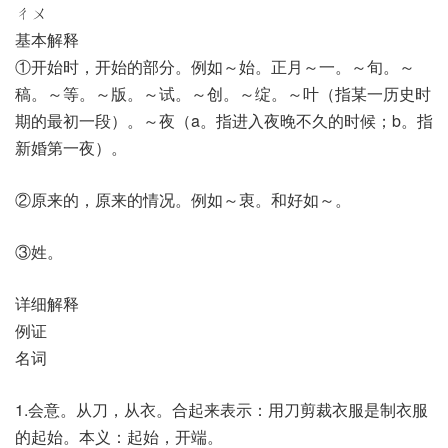
ㄔㄨ
基本解释
①开始时，开始的部分。例如～始。正月～一。～旬。～
稿。～等。～版。～试。～创。～绽。～叶（指某一历史时
期的最初一段）。～夜（a。指进入夜晚不久的时候；b。指
新婚第一夜）。
②原来的，原来的情况。例如～衷。和好如～。
③姓。
详细解释
例证
名词
1.会意。从刀，从衣。合起来表示：用刀剪裁衣服是制衣服
的起始。本义：起始，开端。