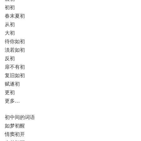
初初
春末夏初
从初
大初
待你如初
淡若如初
反初
扉不有初
复旧如初
赋遂初
更初
更多…
初中间的词语
如梦初醒
情窦初开