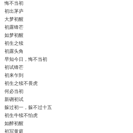
悔不当初
初出茅庐
大梦初醒
初露锋芒
如梦初醒
初生之犊
初露头角
早知今日，悔不当初
初试锋芒
初来乍到
初生之犊不畏虎
何必当初
新硎初试
躲过初一，躲不过十五
初生牛犊不怕虎
如醉初醒
初写黄庭