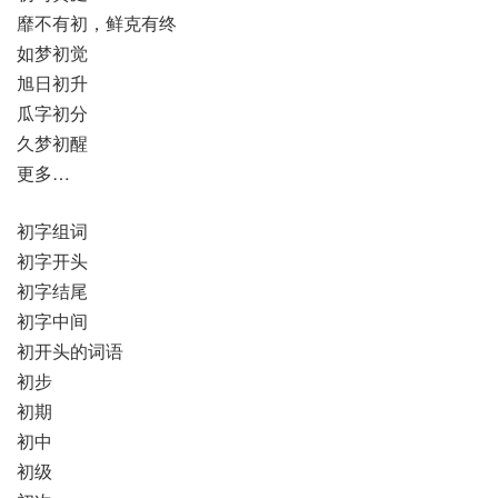
靡不有初，鲜克有终
如梦初觉
旭日初升
瓜字初分
久梦初醒
更多…
初字组词
初字开头
初字结尾
初字中间
初开头的词语
初步
初期
初中
初级