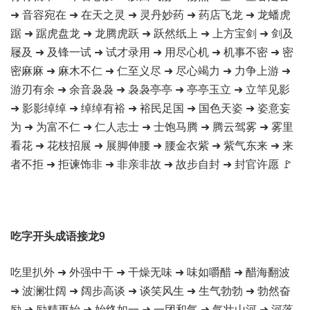
➜ 音容宛在 ➜ 在天之灵 ➜ 灵丹妙药 ➜ 药店飞龙 ➜ 龙蟠虎
踞 ➜ 踞虎盘龙 ➜ 龙腾虎跃 ➜ 跃然纸上 ➜ 上方宝剑 ➜ 剑及
屦及 ➜ 及锋一试 ➜ 试才录用 ➜ 用尽心机 ➜ 机事不密 ➜ 密
密麻麻 ➜ 麻木不仁 ➜ 仁至义尽 ➜ 尽心竭力 ➜ 力争上游 ➜
游刃有余 ➜ 余音袅袅 ➜ 袅袅亭亭 ➜ 亭亭玉立 ➜ 立竿见影
➜ 影影绰绰 ➜ 绰绰有裕 ➜ 裕民足国 ➜ 国色天姿 ➜ 姿意妄
为 ➜ 为富不仁 ➜ 仁人志士 ➜ 士饱马腾 ➜ 腾云驾雾 ➜ 雾里
看花 ➜ 花枝招展 ➜ 展脚伸腰 ➜ 腰金衣紫 ➜ 紫气东来 ➜ 来
者不拒 ➜ 拒谏饰非 ➜ 非亲非故 ➜ 故步自封 ➜ 封官许愿 🚩
吃字开头成语接龙9
吃里扒外 ➜ 外强中干 ➜ 干燥无味 ➜ 味如嚼醋 ➜ 醋海翻波
➜ 波澜壮阔 ➜ 阔步高谈 ➜ 谈笑风生 ➜ 生气勃勃 ➜ 勃然奋
励 ➜ 励精更始 ➜ 始终如一 ➜ 一团和气 ➜ 气壮山河 ➜ 河落