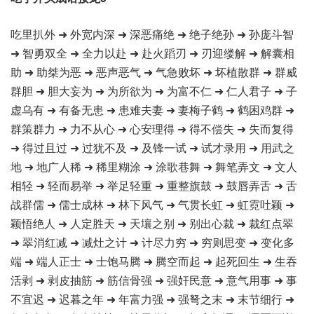
吃里扒外 ➜ 外宽内深 ➜ 深恶痛绝 ➜ 绝子绝孙 ➜ 孙庞斗智
➜ 智勇双全 ➜ 全力以赴 ➜ 赴火蹈刃 ➜ 刃迎缕解 ➜ 解囊相
助 ➜ 助桀为恶 ➜ 恶声恶气 ➜ 气急败坏 ➜ 坏植散群 ➜ 群威
群胆 ➜ 胆大妄为 ➜ 为所欲为 ➜ 为富不仁 ➜ 仁人君子 ➜ 子
虚乌有 ➜ 有备无患 ➜ 患难夫妻 ➜ 妻梅子鹤 ➜ 鹤困鸡群 ➜
群策群力 ➜ 力不从心 ➜ 心安理得 ➜ 得不偿失 ➜ 失而复得
➜ 得过且过 ➜ 过犹不及 ➜ 及锋一试 ➜ 试才录用 ➜ 用武之
地 ➜ 地广人稀 ➜ 稀里糊涂 ➜ 涂歌巷舞 ➜ 舞笔弄文 ➜ 文人
相轻 ➜ 轻而易举 ➜ 举足轻重 ➜ 重整旗鼓 ➜ 鼓唇弄舌 ➜ 舌
战群儒 ➜ 儒士成林 ➜ 林下风气 ➜ 气贯长虹 ➜ 虹霓吐颖 ➜
颖悟绝人 ➜ 人定胜天 ➜ 天壤之别 ➜ 别出心裁 ➜ 裁红点翠
➜ 翠消红减 ➜ 减灶之计 ➜ 计尽力穷 ➜ 穷则思变 ➜ 变化多
端 ➜ 端人正士 ➜ 士饱马腾 ➜ 腾空而起 ➜ 起死回生 ➜ 生吞
活剥 ➜ 剥皮抽筋 ➜ 筋信骨强 ➜ 强奸民意 ➜ 意气用事 ➜ 事
不宜迟 ➜ 迟暮之年 ➜ 年富力强 ➜ 强弩之末 ➜ 末节细行 ➜