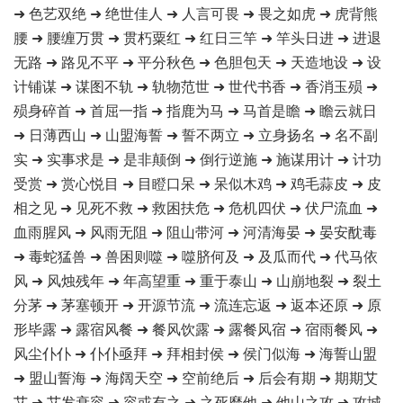
➜ 色艺双绝 ➜ 绝世佳人 ➜ 人言可畏 ➜ 畏之如虎 ➜ 虎背熊
腰 ➜ 腰缠万贯 ➜ 贯朽粟红 ➜ 红日三竿 ➜ 竿头日进 ➜ 进退
无路 ➜ 路见不平 ➜ 平分秋色 ➜ 色胆包天 ➜ 天造地设 ➜ 设
计铺谋 ➜ 谋图不轨 ➜ 轨物范世 ➜ 世代书香 ➜ 香消玉殒 ➜
殒身碎首 ➜ 首屈一指 ➜ 指鹿为马 ➜ 马首是瞻 ➜ 瞻云就日
➜ 日薄西山 ➜ 山盟海誓 ➜ 誓不两立 ➜ 立身扬名 ➜ 名不副
实 ➜ 实事求是 ➜ 是非颠倒 ➜ 倒行逆施 ➜ 施谋用计 ➜ 计功
受赏 ➜ 赏心悦目 ➜ 目瞪口呆 ➜ 呆似木鸡 ➜ 鸡毛蒜皮 ➜ 皮
相之见 ➜ 见死不救 ➜ 救困扶危 ➜ 危机四伏 ➜ 伏尸流血 ➜
血雨腥风 ➜ 风雨无阻 ➜ 阻山带河 ➜ 河清海晏 ➜ 晏安酖毒
➜ 毒蛇猛兽 ➜ 兽困则噬 ➜ 噬脐何及 ➜ 及瓜而代 ➜ 代马依
风 ➜ 风烛残年 ➜ 年高望重 ➜ 重于泰山 ➜ 山崩地裂 ➜ 裂土
分茅 ➜ 茅塞顿开 ➜ 开源节流 ➜ 流连忘返 ➜ 返本还原 ➜ 原
形毕露 ➜ 露宿风餐 ➜ 餐风饮露 ➜ 露餐风宿 ➜ 宿雨餐风 ➜
风尘仆仆 ➜ 仆仆亟拜 ➜ 拜相封侯 ➜ 侯门似海 ➜ 海誓山盟
➜ 盟山誓海 ➜ 海阔天空 ➜ 空前绝后 ➜ 后会有期 ➜ 期期艾
艾 ➜ 艾发衰容 ➜ 容或有之 ➜ 之死靡他 ➜ 他山之攻 ➜ 攻城