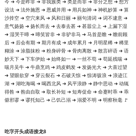
今 ➜ 今是昨非 ➜ 非我族类 ➜ 类是而非 ➜ 非分之想 ➜ 想方
设法 ➜ 法外施恩 ➜ 恩威并用 ➜ 用兵如神 ➜ 神机妙算 ➜ 算
沙抟空 ➜ 空穴来风 ➜ 风和日丽 ➜ 丽句清词 ➜ 词不逮意 ➜
意气扬扬 ➜ 扬长而去 ➜ 去泰去甚 ➜ 甚嚣尘上 ➜ 上漏下湿
➜ 湿哭干啼 ➜ 啼笑皆非 ➜ 非驴非马 ➜ 马首是瞻 ➜ 瞻前顾
后 ➜ 后会有期 ➜ 期月有成 ➜ 成年累月 ➜ 月明星稀 ➜ 稀里
糊涂 ➜ 涂脂抹粉 ➜ 粉身碎骨 ➜ 骨肉离散 ➜ 散言碎语 ➜ 语
妙天下 ➜ 下车伊始 ➜ 始终如一 ➜ 一丝不苟 ➜ 苟延残喘 ➜
喘月吴牛 ➜ 牛鼎烹鸡 ➜ 鸡皮鹤发 ➜ 发扬光大 ➜ 大喜过望
➜ 望眼欲穿 ➜ 穿云裂石 ➜ 石破天惊 ➜ 惊涛骇浪 ➜ 浪迹江
湖 ➜ 湖吃海喝 ➜ 喝西北风 ➜ 风平浪静 ➜ 静中思动 ➜ 动辄
得咎 ➜ 咎由自取 ➜ 取长补短 ➜ 短寿促命 ➜ 命蹇时乖 ➜ 乖
僻邪谬 ➜ 谬托知己 ➜ 己饥己溺 ➜ 溺爱不明 ➜ 明察秋毫 🚩
吃字开头成语接龙8