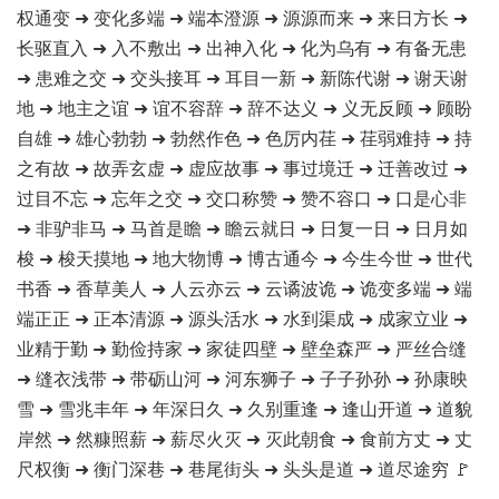
权通变 ➜ 变化多端 ➜ 端本澄源 ➜ 源源而来 ➜ 来日方长 ➜
长驱直入 ➜ 入不敷出 ➜ 出神入化 ➜ 化为乌有 ➜ 有备无患
➜ 患难之交 ➜ 交头接耳 ➜ 耳目一新 ➜ 新陈代谢 ➜ 谢天谢
地 ➜ 地主之谊 ➜ 谊不容辞 ➜ 辞不达义 ➜ 义无反顾 ➜ 顾盼
自雄 ➜ 雄心勃勃 ➜ 勃然作色 ➜ 色厉内荏 ➜ 荏弱难持 ➜ 持
之有故 ➜ 故弄玄虚 ➜ 虚应故事 ➜ 事过境迁 ➜ 迁善改过 ➜
过目不忘 ➜ 忘年之交 ➜ 交口称赞 ➜ 赞不容口 ➜ 口是心非
➜ 非驴非马 ➜ 马首是瞻 ➜ 瞻云就日 ➜ 日复一日 ➜ 日月如
梭 ➜ 梭天摸地 ➜ 地大物博 ➜ 博古通今 ➜ 今生今世 ➜ 世代
书香 ➜ 香草美人 ➜ 人云亦云 ➜ 云谲波诡 ➜ 诡变多端 ➜ 端
端正正 ➜ 正本清源 ➜ 源头活水 ➜ 水到渠成 ➜ 成家立业 ➜
业精于勤 ➜ 勤俭持家 ➜ 家徒四壁 ➜ 壁垒森严 ➜ 严丝合缝
➜ 缝衣浅带 ➜ 带砺山河 ➜ 河东狮子 ➜ 子子孙孙 ➜ 孙康映
雪 ➜ 雪兆丰年 ➜ 年深日久 ➜ 久别重逢 ➜ 逢山开道 ➜ 道貌
岸然 ➜ 然糠照薪 ➜ 薪尽火灭 ➜ 灭此朝食 ➜ 食前方丈 ➜ 丈
尺权衡 ➜ 衡门深巷 ➜ 巷尾街头 ➜ 头头是道 ➜ 道尽途穷 🚩