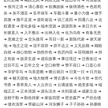
➜ 俟河之清 ➜ 清心寡欲 ➜ 欲擒故纵 ➜ 纵情酒色 ➜ 色若死
灰 ➜ 灰不溜丢 ➜ 丢卒保车 ➜ 车载斗量 ➜ 量小力微 ➜ 微乎
其微 ➜ 微不足道 ➜ 道听途说 ➜ 说三道四 ➜ 四通八达 ➜ 达
权通变 ➜ 变化多端 ➜ 端本澄源 ➜ 源源而来 ➜ 来日方长 ➜
长驱直入 ➜ 入不敷出 ➜ 出神入化 ➜ 化为乌有 ➜ 有备无患
➜ 患难之交 ➜ 交头接耳 ➜ 耳目一新 ➜ 新陈代谢 ➜ 谢天谢
地 ➜ 地主之谊 ➜ 谊不容辞 ➜ 辞不达义 ➜ 义无反顾 ➜ 顾盼
自雄 ➜ 雄心勃勃 ➜ 勃然作色 ➜ 色厉内荏 ➜ 荏弱难持 ➜ 持
之有故 ➜ 故弄玄虚 ➜ 虚应故事 ➜ 事过境迁 ➜ 迁善改过 ➜
过目不忘 ➜ 忘年之交 ➜ 交口称赞 ➜ 赞不容口 ➜ 口是心非
➜ 非驴非马 ➜ 马首是瞻 ➜ 瞻云就日 ➜ 日复一日 ➜ 日月如
梭 ➜ 梭天摸地 ➜ 地大物博 ➜ 博古通今 ➜ 今生今世 ➜ 世代
书香 ➜ 香草美人 ➜ 人云亦云 ➜ 云谲波诡 ➜ 诡变多端 ➜ 端
端正正 ➜ 正本清源 ➜ 源头活水 ➜ 水到渠成 ➜ 成家立业 ➜
业精于勤 ➜ 勤俭持家 ➜ 家徒四壁 ➜ 壁垒森严 ➜ 严丝合缝
➜ 缝衣浅带 ➜ 带砺山河 ➜ 河东狮子 ➜ 子子孙孙 ➜ 孙康映