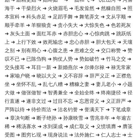
海干 ➜ 干柴烈火 ➜ 火烧眉毛 ➜ 毛发耸然 ➜ 然糠自照 ➜ 照
本宣科 ➜ 科头赤足 ➜ 足蹈手舞 ➜ 舞笔弄文 ➜ 文从字顺 ➜
顺手牵羊 ➜ 羊狠狼贪 ➜ 贪小失大 ➜ 大惊失色 ➜ 色若死灰
➜ 灰头土面 ➜ 面红耳赤 ➜ 赤胆忠心 ➜ 心惊肉跳 ➜ 跳跃纸
上 ➜ 上行下效 ➜ 效死输忠 ➜ 忠心赤胆 ➜ 胆大包天 ➜ 天壤
之别 ➜ 别有用心 ➜ 心腹之患 ➜ 患难之交 ➜ 交口称赞 ➜ 赞
叹不已 ➜ 已陈刍狗 ➜ 狗仗人势 ➜ 势如破竹 ➜ 竹马之交 ➜
交头接耳 ➜ 耳目一新 ➜ 新婚燕尔 ➜ 尔俸尔禄 ➜ 禄无常家
➜ 家喻户晓 ➜ 晓以大义 ➜ 义不容辞 ➜ 辞严义正 ➜ 正襟危
坐 ➜ 坐怀不乱 ➜ 乱七八糟 ➜ 糟糠之妻 ➜ 妻儿老小 ➜ 小题
大做 ➜ 做张做智 ➜ 智勇兼全 ➜ 全始全终 ➜ 终南捷径 ➜ 径
行直遂 ➜ 遂非文过 ➜ 过目不忘 ➜ 忘恩背义 ➜ 义正辞严 ➜
严阵以待 ➜ 待价而沽 ➜ 沽名钓誉 ➜ 誉满天下 ➜ 下笔成章
➜ 章决句断 ➜ 断子绝孙 ➜ 孙康映雪 ➜ 雪兆丰年 ➜ 年逾古
稀 ➜ 稀汤寡水 ➜ 水到渠成 ➜ 成仁取义 ➜ 义愤填膺 ➜ 膺箓
受图 ➜ 图穷匕现 ➜ 现身说法 ➜ 法外施仁 ➜ 仁人志士 ➜ 士