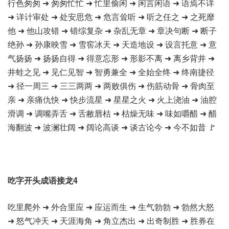
行色匆匆 ➜ 匆匆忙忙 ➜ 忙里偷闲 ➜ 闲言闲语 ➜ 语焉不详
➜ 详计审处 ➜ 处安思危 ➜ 危言耸听 ➜ 听之任之 ➜ 之死靡
他 ➜ 他山攻错 ➜ 错综复杂 ➜ 杂乱无章 ➜ 章决句断 ➜ 断子
绝孙 ➜ 孙康映雪 ➜ 雪窖冰天 ➜ 天造地设 ➜ 设言托意 ➜ 意
气扬扬 ➜ 扬扬自得 ➜ 得意忘形 ➜ 形影不离 ➜ 离乡背井 ➜
井蛙之见 ➜ 见仁见智 ➜ 智勇兼全 ➜ 全始全终 ➜ 终南捷径
➜ 径一周三 ➜ 三三两两 ➜ 两败俱伤 ➜ 伤筋动骨 ➜ 骨肉至
亲 ➜ 亲痛仇快 ➜ 快步流星 ➜ 星星之火 ➜ 火上浇油 ➜ 油腔
滑调 ➜ 调嘴弄舌 ➜ 舌敝唇枯 ➜ 枯燥无味 ➜ 味如嚼醋 ➜ 醋
海翻波 ➜ 波澜壮阔 ➜ 阔论高谈 ➜ 谈古论今 ➜ 今不如昔 🚩
吃字开头成语接龙4
吃里爬外 ➜ 外合里应 ➜ 应运而生 ➜ 生气勃勃 ➜ 勃然大怒
➜ 怒气冲天 ➜ 天涯海角 ➜ 角立杰出 ➜ 出奇制胜 ➜ 胜券在