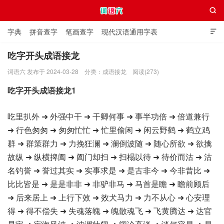

字典
拼音查字
笔画查字
现代汉语通用字表

通用规范汉字表
叠字大全
独体字大全
极简英语词典
吃字开头成语接龙
词语六 发布于 2024-03-28
分类：
成语接龙
阅读(273)
词语六
吃字开头成语接龙1
吃里扒外 ➜ 外强中干 ➜ 干卿何事 ➜ 事半功倍 ➜ 倍道兼行
➜ 行色匆匆 ➜ 匆匆忙忙 ➜ 忙里偷闲 ➜ 闲云野鹤 ➜ 鹤立鸡
群 ➜ 群策群力 ➜ 力挽狂澜 ➜ 澜倒波随 ➜ 随心所欲 ➜ 欲擒
故纵 ➜ 纵横捭阖 ➜ 阖门却扫 ➜ 扫榻以待 ➜ 待价而沽 ➜ 沽
名钓誉 ➜ 誉过其实 ➜ 实事求是 ➜ 是古非今 ➜ 今非昔比 ➜
比比皆是 ➜ 是是非非 ➜ 非驴非马 ➜ 马首是瞻 ➜ 瞻前顾后
➜ 后来居上 ➜ 上行下效 ➜ 效犬马力 ➜ 力不从心 ➜ 心安理
得 ➜ 得不偿失 ➜ 失魂落魄 ➜ 魄散魂飞 ➜ 飞黄腾达 ➜ 达官