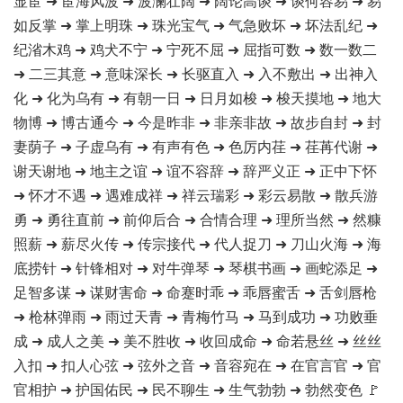
显宦 ➜ 宦海风波 ➜ 波澜壮阔 ➜ 阔论高谈 ➜ 谈何容易 ➜ 易
如反掌 ➜ 掌上明珠 ➜ 珠光宝气 ➜ 气急败坏 ➜ 坏法乱纪 ➜
纪渻木鸡 ➜ 鸡犬不宁 ➜ 宁死不屈 ➜ 屈指可数 ➜ 数一数二
➜ 二三其意 ➜ 意味深长 ➜ 长驱直入 ➜ 入不敷出 ➜ 出神入
化 ➜ 化为乌有 ➜ 有朝一日 ➜ 日月如梭 ➜ 梭天摸地 ➜ 地大
物博 ➜ 博古通今 ➜ 今是昨非 ➜ 非亲非故 ➜ 故步自封 ➜ 封
妻荫子 ➜ 子虚乌有 ➜ 有声有色 ➜ 色厉内荏 ➜ 荏苒代谢 ➜
谢天谢地 ➜ 地主之谊 ➜ 谊不容辞 ➜ 辞严义正 ➜ 正中下怀
➜ 怀才不遇 ➜ 遇难成祥 ➜ 祥云瑞彩 ➜ 彩云易散 ➜ 散兵游
勇 ➜ 勇往直前 ➜ 前仰后合 ➜ 合情合理 ➜ 理所当然 ➜ 然糠
照薪 ➜ 薪尽火传 ➜ 传宗接代 ➜ 代人捉刀 ➜ 刀山火海 ➜ 海
底捞针 ➜ 针锋相对 ➜ 对牛弹琴 ➜ 琴棋书画 ➜ 画蛇添足 ➜
足智多谋 ➜ 谋财害命 ➜ 命蹇时乖 ➜ 乖唇蜜舌 ➜ 舌剑唇枪
➜ 枪林弹雨 ➜ 雨过天青 ➜ 青梅竹马 ➜ 马到成功 ➜ 功败垂
成 ➜ 成人之美 ➜ 美不胜收 ➜ 收回成命 ➜ 命若悬丝 ➜ 丝丝
入扣 ➜ 扣人心弦 ➜ 弦外之音 ➜ 音容宛在 ➜ 在官言官 ➜ 官
官相护 ➜ 护国佑民 ➜ 民不聊生 ➜ 生气勃勃 ➜ 勃然变色 🚩