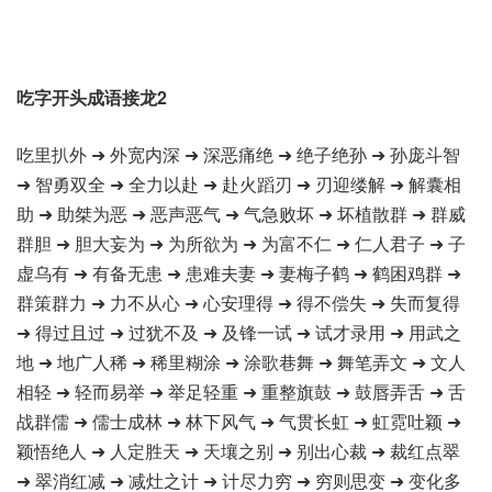
吃字开头成语接龙2
吃里扒外 ➜ 外宽内深 ➜ 深恶痛绝 ➜ 绝子绝孙 ➜ 孙庞斗智
➜ 智勇双全 ➜ 全力以赴 ➜ 赴火蹈刃 ➜ 刃迎缕解 ➜ 解囊相
助 ➜ 助桀为恶 ➜ 恶声恶气 ➜ 气急败坏 ➜ 坏植散群 ➜ 群威
群胆 ➜ 胆大妄为 ➜ 为所欲为 ➜ 为富不仁 ➜ 仁人君子 ➜ 子
虚乌有 ➜ 有备无患 ➜ 患难夫妻 ➜ 妻梅子鹤 ➜ 鹤困鸡群 ➜
群策群力 ➜ 力不从心 ➜ 心安理得 ➜ 得不偿失 ➜ 失而复得
➜ 得过且过 ➜ 过犹不及 ➜ 及锋一试 ➜ 试才录用 ➜ 用武之
地 ➜ 地广人稀 ➜ 稀里糊涂 ➜ 涂歌巷舞 ➜ 舞笔弄文 ➜ 文人
相轻 ➜ 轻而易举 ➜ 举足轻重 ➜ 重整旗鼓 ➜ 鼓唇弄舌 ➜ 舌
战群儒 ➜ 儒士成林 ➜ 林下风气 ➜ 气贯长虹 ➜ 虹霓吐颖 ➜
颖悟绝人 ➜ 人定胜天 ➜ 天壤之别 ➜ 别出心裁 ➜ 裁红点翠
➜ 翠消红减 ➜ 减灶之计 ➜ 计尽力穷 ➜ 穷则思变 ➜ 变化多