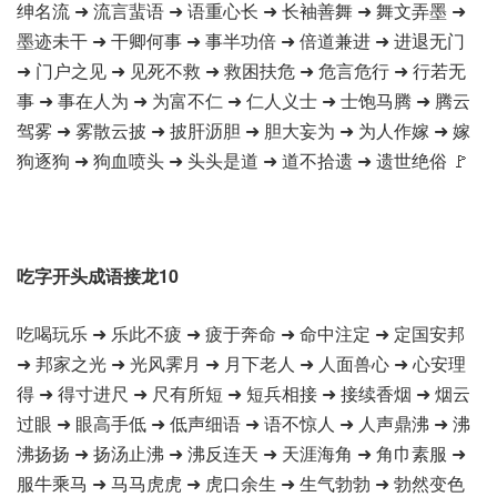
绅名流 ➜ 流言蜚语 ➜ 语重心长 ➜ 长袖善舞 ➜ 舞文弄墨 ➜
墨迹未干 ➜ 干卿何事 ➜ 事半功倍 ➜ 倍道兼进 ➜ 进退无门
➜ 门户之见 ➜ 见死不救 ➜ 救困扶危 ➜ 危言危行 ➜ 行若无
事 ➜ 事在人为 ➜ 为富不仁 ➜ 仁人义士 ➜ 士饱马腾 ➜ 腾云
驾雾 ➜ 雾散云披 ➜ 披肝沥胆 ➜ 胆大妄为 ➜ 为人作嫁 ➜ 嫁
狗逐狗 ➜ 狗血喷头 ➜ 头头是道 ➜ 道不拾遗 ➜ 遗世绝俗 🚩
吃字开头成语接龙10
吃喝玩乐 ➜ 乐此不疲 ➜ 疲于奔命 ➜ 命中注定 ➜ 定国安邦
➜ 邦家之光 ➜ 光风霁月 ➜ 月下老人 ➜ 人面兽心 ➜ 心安理
得 ➜ 得寸进尺 ➜ 尺有所短 ➜ 短兵相接 ➜ 接续香烟 ➜ 烟云
过眼 ➜ 眼高手低 ➜ 低声细语 ➜ 语不惊人 ➜ 人声鼎沸 ➜ 沸
沸扬扬 ➜ 扬汤止沸 ➜ 沸反连天 ➜ 天涯海角 ➜ 角巾素服 ➜
服牛乘马 ➜ 马马虎虎 ➜ 虎口余生 ➜ 生气勃勃 ➜ 勃然变色