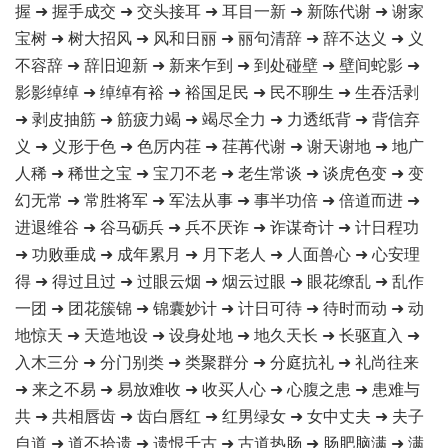
握 ➜ 握手成交 ➜ 交头接耳 ➜ 耳目一新 ➜ 新陈代谢 ➜ 谢家
宝树 ➜ 树大招风 ➜ 风和日丽 ➜ 丽句清辞 ➜ 辞不达义 ➜ 义
不容辞 ➜ 辞旧迎新 ➜ 新来乍到 ➜ 到处碰壁 ➜ 壁间蛇影 ➜
影影绰绰 ➜ 绰绰有裕 ➜ 裕国足民 ➜ 民不聊生 ➜ 生吞活剥
➜ 剥皮抽筋 ➜ 筋疲力竭 ➜ 竭尽全力 ➜ 力透纸背 ➜ 背信弃
义 ➜ 义形于色 ➜ 色厉内荏 ➜ 荏苒代谢 ➜ 谢天谢地 ➜ 地广
人稀 ➜ 稀世之宝 ➜ 宝刀不老 ➜ 老生常谈 ➜ 谈虎色变 ➜ 变
幻无常 ➜ 常胜将军 ➜ 军法从事 ➜ 事半功倍 ➜ 倍道而进 ➜
进退维谷 ➜ 谷马砺兵 ➜ 兵不厌诈 ➜ 诈谋奇计 ➜ 计日程功
➜ 功败垂成 ➜ 成年累月 ➜ 月下老人 ➜ 人面兽心 ➜ 心安理
得 ➜ 得过且过 ➜ 过眼云烟 ➜ 烟云过眼 ➜ 眼花缭乱 ➜ 乱作
一团 ➜ 团花簇锦 ➜ 锦囊妙计 ➜ 计日可待 ➜ 待时而动 ➜ 动
地惊天 ➜ 天造地设 ➜ 设身处地 ➜ 地久天长 ➜ 长驱直入 ➜
入木三分 ➜ 分门别类 ➜ 类聚群分 ➜ 分庭抗礼 ➜ 礼尚往来
➜ 来之不易 ➜ 易放难收 ➜ 收买人心 ➜ 心腹之患 ➜ 患难与
共 ➜ 共相唇齿 ➜ 齿白唇红 ➜ 红男绿女 ➜ 女中丈夫 ➜ 夫子
自道 ➜ 道不拾遗 ➜ 遗恨千古 ➜ 古道热肠 ➜ 肠肥脑满 ➜ 满