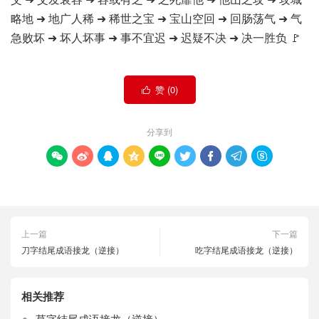
略地 ➜ 地广人稀 ➜ 稀世之宝 ➜ 宝山空回 ➜ 回肠荡气 ➜ 气
急败坏 ➜ 坏人坏事 ➜ 事不宜迟 ➜ 迟疑不决 ➜ 决一胜负 🚩
赞 (
0
)

分享到









上一篇
下一篇
刀字结尾成语接龙（逆接）
吃字结尾成语接龙（逆接）
相关推荐
草字结尾成语接龙（逆接）