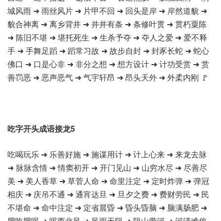
城风雨 ➜ 雨丝风片 ➜ 片甲不回 ➜ 回头是岸 ➜ 岸然道貌 ➜
貌合神离 ➜ 离乡背井 ➜ 井井有条 ➜ 条修叶贯 ➜ 贯朽粟陈
➜ 陈旧不堪 ➜ 堪托死生 ➜ 生杀予夺 ➜ 夺人之爱 ➜ 爱不释
手 ➜ 手舞足蹈 ➜ 蹈常习故 ➜ 故步自封 ➜ 封豕长蛇 ➜ 蛇心
佛口 ➜ 口是心非 ➜ 非分之想 ➜ 想方设计 ➜ 计功受赏 ➜ 赏
善罚恶 ➜ 恶声恶气 ➜ 气宇轩昂 ➜ 昂头天外 ➜ 外柔内刚 🚩
吃字开头成语接龙5
吃喝玩乐 ➜ 乐善好施 ➜ 施谋用计 ➜ 计上心来 ➜ 来龙去脉
➜ 脉脉含情 ➜ 情窦初开 ➜ 开门见山 ➜ 山穷水尽 ➜ 尽善尽
美 ➜ 美人香草 ➜ 草菅人命 ➜ 命里注定 ➜ 定时炸弹 ➜ 弹冠
相庆 ➜ 庆吊不通 ➜ 通宵达旦 ➜ 旦夕之费 ➜ 费财劳民 ➜ 民
不堪命 ➜ 命中注定 ➜ 定省晨昏 ➜ 昏头昏脑 ➜ 脑满肠肥 ➜
肥吃肥喝 ➜ 喝西北风 ➜ 风雨无阻 ➜ 阻山带河 ➜ 河清难俟