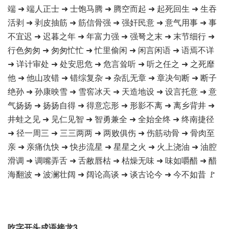
端 ➜ 端人正士 ➜ 士饱马腾 ➜ 腾空而起 ➜ 起死回生 ➜ 生吞
活剥 ➜ 剥皮抽筋 ➜ 筋信骨强 ➜ 强奸民意 ➜ 意气用事 ➜ 事
不宜迟 ➜ 迟暮之年 ➜ 年富力强 ➜ 强弩之末 ➜ 末节细行 ➜
行色匆匆 ➜ 匆匆忙忙 ➜ 忙里偷闲 ➜ 闲言闲语 ➜ 语焉不详
➜ 详计审处 ➜ 处安思危 ➜ 危言耸听 ➜ 听之任之 ➜ 之死靡
他 ➜ 他山攻错 ➜ 错综复杂 ➜ 杂乱无章 ➜ 章决句断 ➜ 断子
绝孙 ➜ 孙康映雪 ➜ 雪窖冰天 ➜ 天造地设 ➜ 设言托意 ➜ 意
气扬扬 ➜ 扬扬自得 ➜ 得意忘形 ➜ 形影不离 ➜ 离乡背井 ➜
井蛙之见 ➜ 见仁见智 ➜ 智勇兼全 ➜ 全始全终 ➜ 终南捷径
➜ 径一周三 ➜ 三三两两 ➜ 两败俱伤 ➜ 伤筋动骨 ➜ 骨肉至
亲 ➜ 亲痛仇快 ➜ 快步流星 ➜ 星星之火 ➜ 火上浇油 ➜ 油腔
滑调 ➜ 调嘴弄舌 ➜ 舌敝唇枯 ➜ 枯燥无味 ➜ 味如嚼醋 ➜ 醋
海翻波 ➜ 波澜壮阔 ➜ 阔论高谈 ➜ 谈古论今 ➜ 今不如昔 🚩
吃字开头成语接龙3