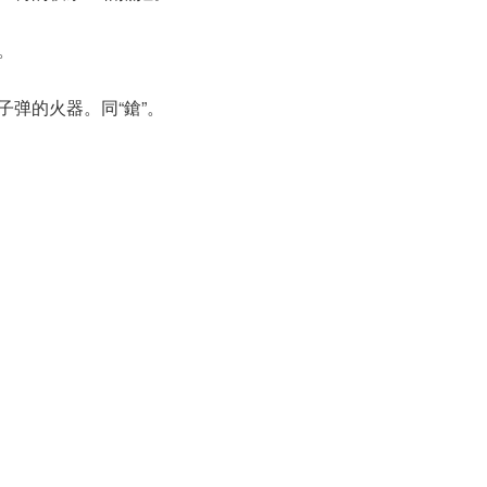
。
子弹的火器。同“鎗”。