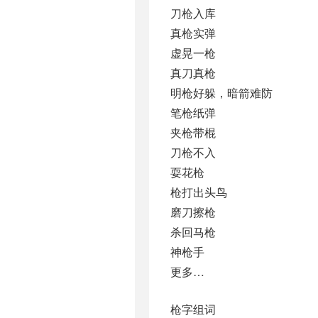
刀枪入库
真枪实弹
虚晃一枪
真刀真枪
明枪好躲，暗箭难防
笔枪纸弹
夹枪带棍
刀枪不入
耍花枪
枪打出头鸟
磨刀擦枪
杀回马枪
神枪手
更多…
枪字组词