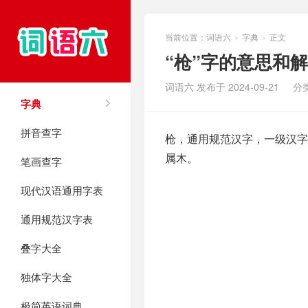
当前位置：
词语六
字典
正文
>
>
“枪”字的意思和
词语六 发布于 2024-09-21
分
字典
拼音查字
枪，通用规范汉字，一级汉字，
属木。
笔画查字
现代汉语通用字表
通用规范汉字表
叠字大全
独体字大全
极简英语词典