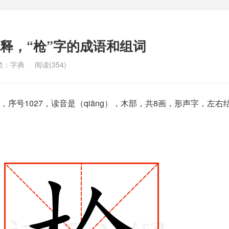
解释，“枪”字的成语和组词
类：
字典
阅读(354)
序号1027，读音是（qiāng），木部，共8画，形声字，左右