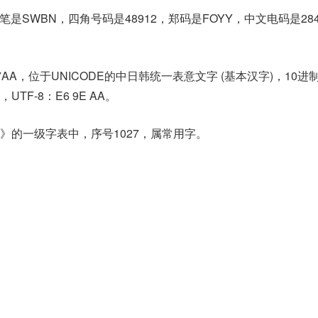
是SWBN，四角号码是48912，郑码是FOYY，中文电码是28
7AA，位于UNICODE的中日韩统一表意文字 (基本汉字)，10进
A，UTF-8：E6 9E AA。
》的一级字表中，序号1027，属常用字。