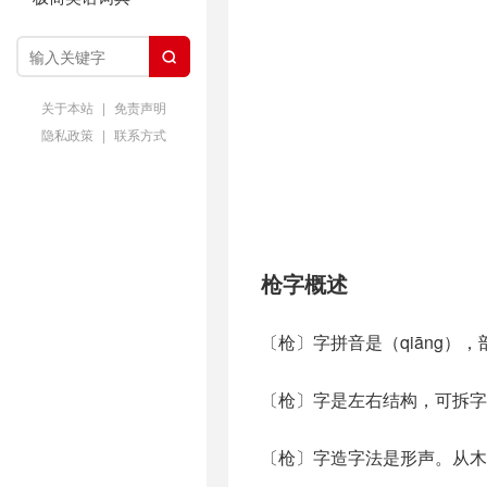

关于本站
|
免责声明
隐私政策
|
联系方式
枪字概述
〔枪〕字拼音是（qiāng）
〔枪〕字是左右结构，可拆字
〔枪〕字造字法是形声。从木