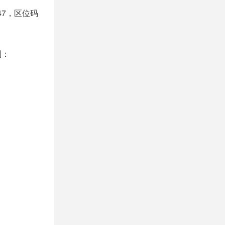
47，区位码
制：