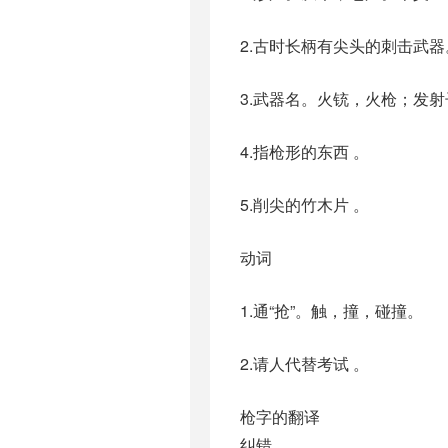
2.古时长柄有尖头的刺击武器
3.武器名。火铳，火枪；发射
4.指枪形的东西 。
5.削尖的竹木片 。
动词
1.通“抢”。触，撞，碰撞。
2.请人代替考试 。
枪字的翻译
纠错