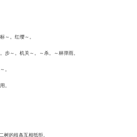
标～。红缨～。
。步～。机关～。～杀。～林弹雨。
～。
用。
：二树的枝条互相抵拒。