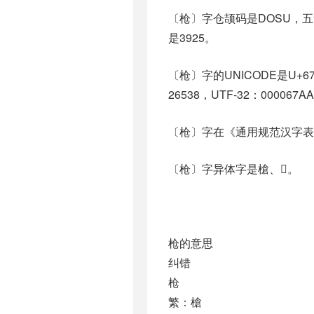
〔枪〕字仓颉码是DOSU，五笔
是3925。
〔枪〕字的UNICODE是U+6
26538，UTF-32：000067A
〔枪〕字在《通用规范汉字表
〔枪〕字异体字是槍、𥎄。
枪的意思
纠错
枪
繁：槍