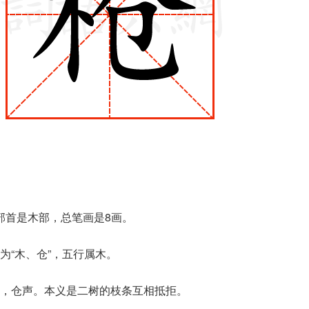
，部首是木部，总笔画是8画。
为“木、仓”，五行属木。
，仓声。本义是二树的枝条互相抵拒。