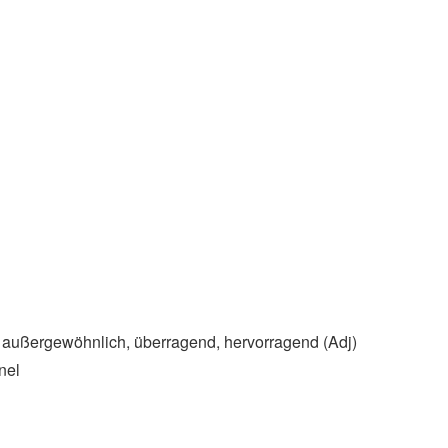
, außergewöhnlich, überragend, hervorragend (Adj)
nel