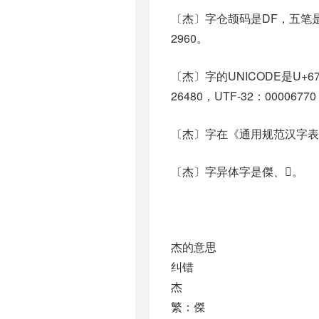
〔杰〕字仓颉码是DF，五笔是
2960。
〔杰〕字的UNICODE是U+6
26480，UTF-32：0000677
〔杰〕字在《通用规范汉字表
〔杰〕字异体字是傑、𣎶。
杰的意思
纠错
杰
繁：傑