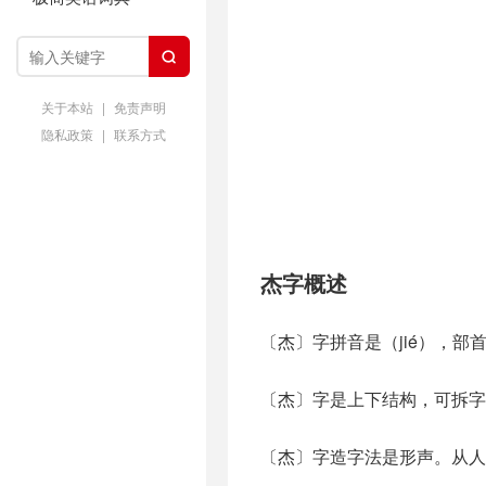

关于本站
|
免责声明
隐私政策
|
联系方式
杰字概述
〔杰〕字拼音是（jié），部
〔杰〕字是上下结构，可拆字
〔杰〕字造字法是形声。从人，