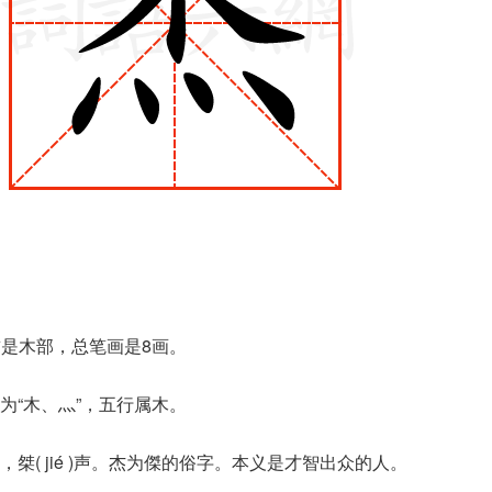
首是木部，总笔画是8画。
为“木、灬”，五行属木。
桀( jié )声。杰为傑的俗字。本义是才智出众的人。