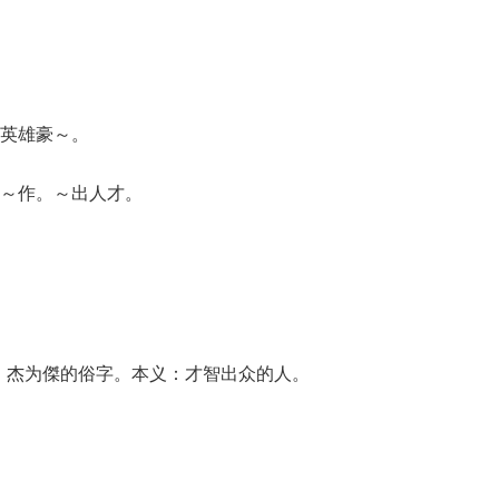
英雄豪～。
～作。～出人才。
 ）声。杰为傑的俗字。本义：才智出众的人。
。