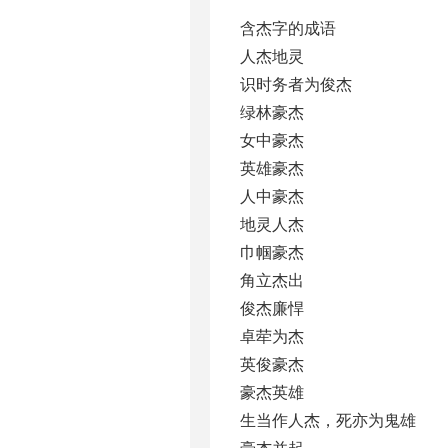
含杰字的成语
人杰地灵
识时务者为俊杰
绿林豪杰
女中豪杰
英雄豪杰
人中豪杰
地灵人杰
巾帼豪杰
角立杰出
俊杰廉悍
卓荦为杰
英俊豪杰
豪杰英雄
生当作人杰，死亦为鬼雄
豪杰并起