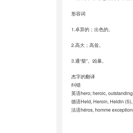
形容词
1.卓异的；出色的。
2.高大；高耸。
3.通“桀”。凶暴。
杰字的翻译
纠错
英语hero; heroic, outstanding
德语Held, Heroin, Heldin (S)​
法语héros, homme exception