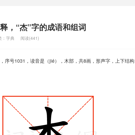
解释，“杰”字的成语和组词
类：
字典
阅读(441)
序号1031，读音是（jié），木部，共8画，形声字，上下结