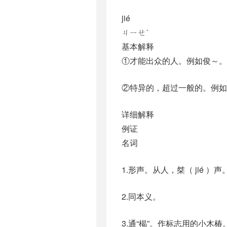
jié
ㄐㄧㄝˊ
基本解释
①才能出众的人。例如俊～。
②特异的，超过一般的。例如
详细解释
例证
名词
1.形声。从人，桀（ jié
2.同本义。
3.通“楬”。作标志用的小木椿