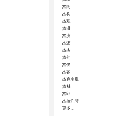
杰阁
杰构
杰观
杰猾
杰济
杰迹
杰杰
杰句
杰俊
杰客
杰克南瓜
杰魁
杰郎
杰拉许湾
更多…