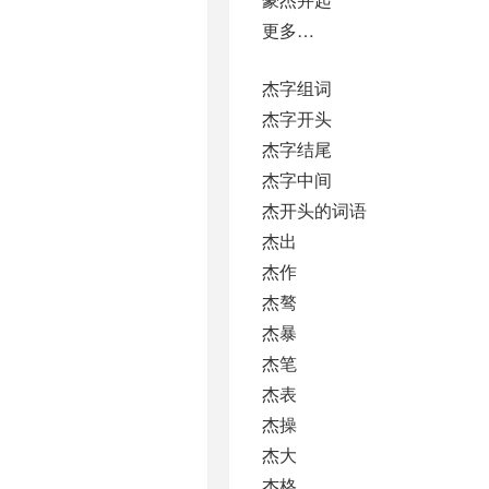
更多…
杰字组词
杰字开头
杰字结尾
杰字中间
杰开头的词语
杰出
杰作
杰骜
杰暴
杰笔
杰表
杰操
杰大
杰格