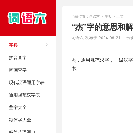
当前位置：
词语六
字典
正文
>
>
“杰”字的意思和
词语六 发布于 2024-09-21
分
字典
拼音查字
杰，通用规范汉字，一级汉字，
木。
笔画查字
现代汉语通用字表
通用规范汉字表
叠字大全
独体字大全
极简英语词典