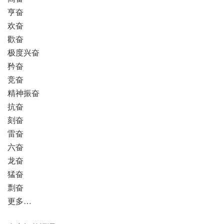
亨奋
欢奋
歡奋
极度兴奋
矜奋
竞奋
精神振奋
抗奋
刻奋
雷奋
六奋
龙奋
猛奋
剽奋
更多…