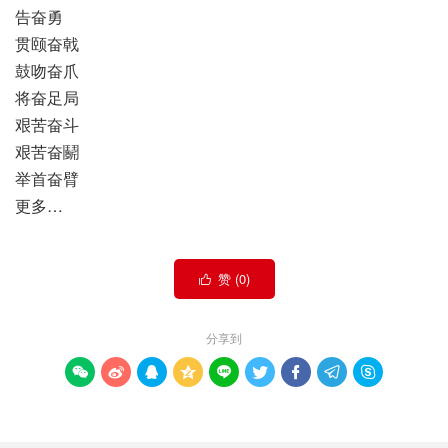
告奋勇
贯颐奋戟
鼓吻奋爪
将奋足局
艰苦奋斗
艰苦奋鬬
举首奋臂
更多…
赞 (
0
)

分享到








