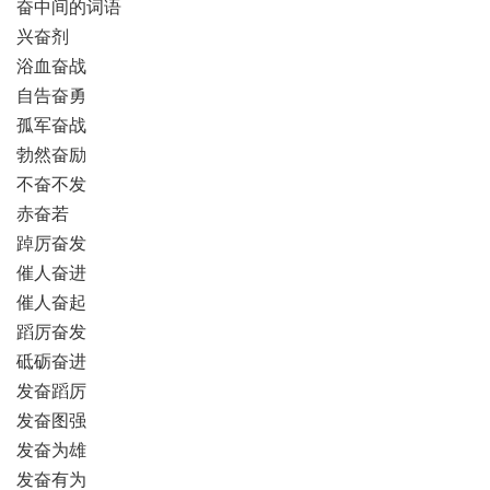
奋中间的词语
兴奋剂
浴血奋战
自告奋勇
孤军奋战
勃然奋励
不奋不发
赤奋若
踔厉奋发
催人奋进
催人奋起
蹈厉奋发
砥砺奋进
发奋蹈厉
发奋图强
发奋为雄
发奋有为