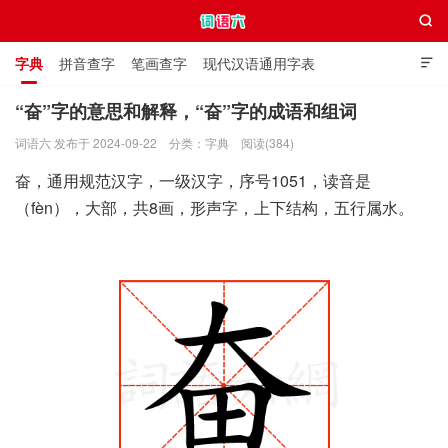

字典
拼音查字
笔画查字
现代汉语通用字表

通用规范汉字表
叠字大全
独体字大全
极简英语词典
“奋”字的意思和解释，“奋”字的成语和组词
词语六 发布于 2024-09-22
分类：
字典
阅读(384)
词语六
奋，通用规范汉字，一级汉字，序号1051，读音是
（fèn），大部，共8画，形声字，上下结构，五行属水。