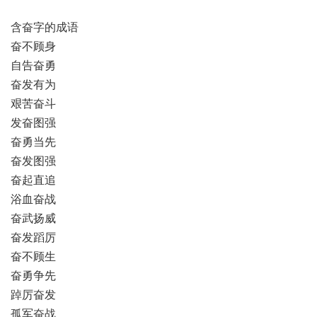
含奋字的成语
奋不顾身
自告奋勇
奋发有为
艰苦奋斗
发奋图强
奋勇当先
奋发图强
奋起直追
浴血奋战
奋武扬威
奋发蹈厉
奋不顾生
奋勇争先
踔厉奋发
孤军奋战