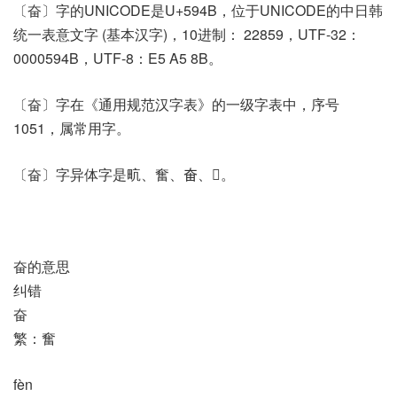
〔奋〕字的UNICODE是U+594B，位于UNICODE的中日韩
统一表意文字 (基本汉字)，10进制： 22859，UTF-32：
0000594B，UTF-8：E5 A5 8B。
〔奋〕字在《通用规范汉字表》的一级字表中，序号
1051，属常用字。
〔奋〕字异体字是㽘、奮、𡘊、𥂙。
奋的意思
纠错
奋
繁：奮
fèn