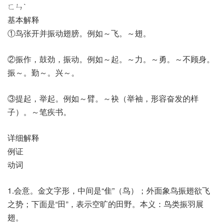
ㄈㄣˋ
基本解释
①鸟张开并振动翅膀。例如～飞。～翅。
②振作，鼓劲，振动。例如～起。～力。～勇。～不顾身。
振～。勤～。兴～。
③提起，举起。例如～臂。～袂（举袖，形容奋发的样
子）。～笔疾书。
详细解释
例证
动词
1.会意。金文字形，中间是“隹”（鸟）；外面象鸟振翅欲飞
之势；下面是“田”，表示空旷的田野。本义：鸟类振羽展
翅。