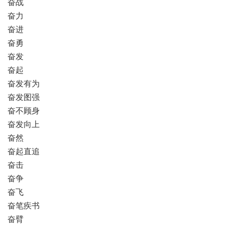
奋战
奋力
奋进
奋勇
奋发
奋起
奋发有为
奋发图强
奋不顾身
奋发向上
奋然
奋起直追
奋击
奋争
奋飞
奋笔疾书
奋臂