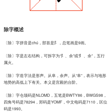
除字概述
〔除〕字拼音是chú，部首是阝，总笔画是9画。
〔除〕字是左右结构，可拆字为“阝、余”或“⻖、余”，五行
属火。
〔除〕字造字法是形声。从阜，余声。从“阜”，表示与地形
地势的高低上下有关。本义是宫殿的台阶。
〔除〕字仓颉码是NLOMD，五笔是BWTY86，BWGS98，
四角号码是78294，郑码是YOMF，中文电码是7110，区位
码是1993。