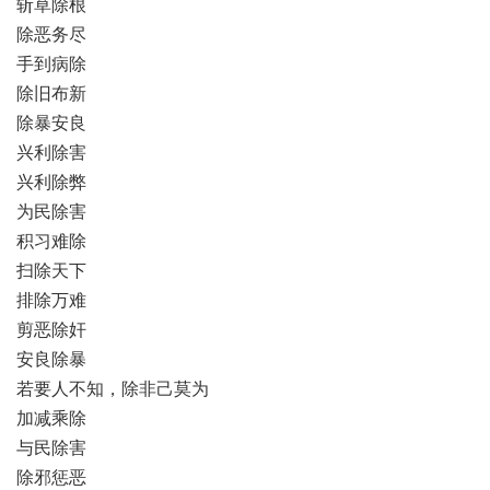
斩草除根
除恶务尽
手到病除
除旧布新
除暴安良
兴利除害
兴利除弊
为民除害
积习难除
扫除天下
排除万难
剪恶除奸
安良除暴
若要人不知，除非己莫为
加减乘除
与民除害
除邪惩恶