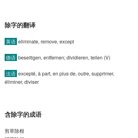
除字的翻译
英语
eliminate, remove, except
德语
beseitigen, entfernen; dividieren, teilen (V)
法语
excepté, à part, en plus de, outre, supprimer,
éliminer, diviser
含除字的成语
剪草除根