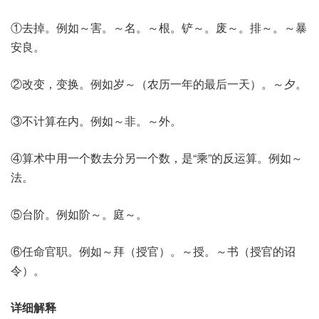
①去掉。例如～害。～名。～根。铲～。废～。排～。～暴
安良。
②改变，变换。例如岁～（农历一年的最后一天）。～夕。
③不计算在内。例如～非。～外。
④算术中用一个数去分另一个数，是“乘”的反运算。例如～
法。
⑤台阶。例如阶～。庭～。
⑥任命官职。例如～拜（授官）。～授。～书（授官的诏
令）。
详细解释