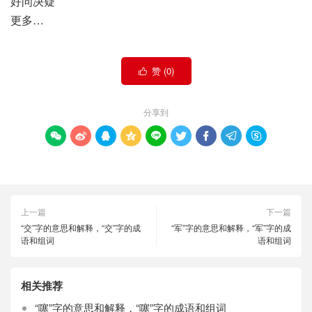
好问决疑
更多…
赞 (
0
)

分享到









上一篇
下一篇
“交”字的意思和解释，“交”字的成
“军”字的意思和解释，“军”字的成
语和组词
语和组词
相关推荐
“噻”字的意思和解释，“噻”字的成语和组词