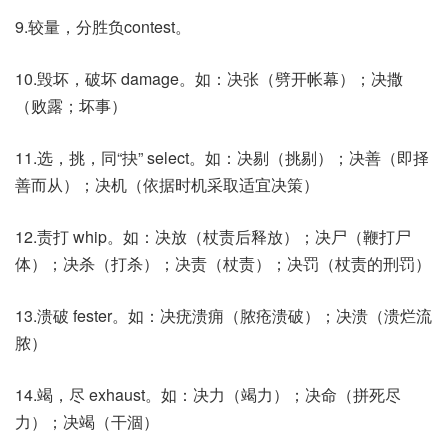
9.较量，分胜负contest。
10.毁坏，破坏 damage。如：决张（劈开帐幕）；决撒
（败露；坏事）
11.选，挑，同“抉” select。如：决剔（挑剔）；决善（即择
善而从）；决机（依据时机采取适宜决策）
12.责打 whip。如：决放（杖责后释放）；决尸（鞭打尸
体）；决杀（打杀）；决责（杖责）；决罚（杖责的刑罚）
13.溃破 fester。如：决疣溃痈（脓疮溃破）；决溃（溃烂流
脓）
14.竭，尽 exhaust。如：决力（竭力）；决命（拼死尽
力）；决竭（干涸）