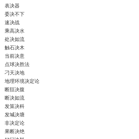
表决器
委决不下
速决战
乘高决水
处决如流
触石决木
当前决意
点球决胜法
刁天决地
地理环境决定论
断脰决腹
断决如流
发策决科
发堿决塘
非决定论
果断决绝