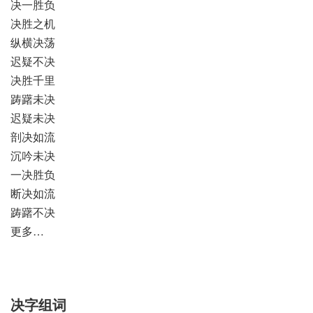
决一胜负
决胜之机
纵横决荡
迟疑不决
决胜千里
踌躇未决
迟疑未决
剖决如流
沉吟未决
一决胜负
断决如流
踌躇不决
更多…
决字组词