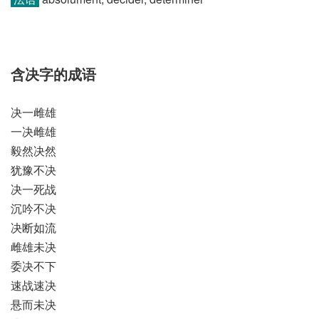
含决字的成语
决一雌雄
一决雌雄
毅然决然
犹豫不决
决一死战
沉吟不决
决断如流
雌雄未决
委决不下
速战速决
悬而未决