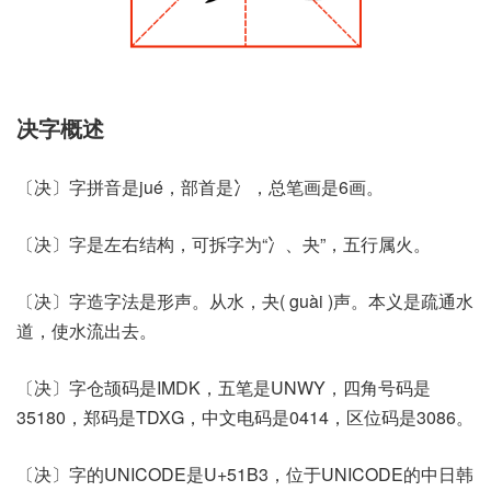
决字概述
〔决〕字拼音是jué，部首是冫，总笔画是6画。
〔决〕字是左右结构，可拆字为“冫、夬”，五行属火。
〔决〕字造字法是形声。从水，夬( guài )声。本义是疏通水
道，使水流出去。
〔决〕字仓颉码是IMDK，五笔是UNWY，四角号码是
35180，郑码是TDXG，中文电码是0414，区位码是3086。
〔决〕字的UNICODE是U+51B3，位于UNICODE的中日韩