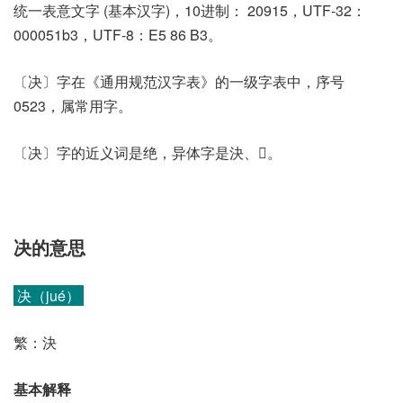
统一表意文字 (基本汉字)，10进制： 20915，UTF-32：
000051b3，UTF-8：E5 86 B3。
〔决〕字在《通用规范汉字表》的一级字表中，序号
0523，属常用字。
〔决〕字的近义词是绝，异体字是決、𣲺。
决的意思
决（jué）
繁：決
基本解释