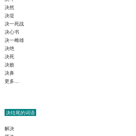
决然
决堤
决一死战
决心书
决一雌雄
决绝
决死
决败
决鼻
更多…
决结尾的词语
解决