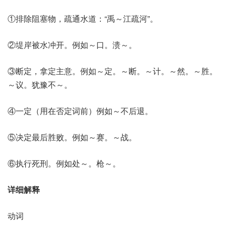
①排除阻塞物，疏通水道：“禹～江疏河”。
②堤岸被水冲开。例如～口。溃～。
③断定，拿定主意。例如～定。～断。～计。～然。～胜。
～议。犹豫不～。
④一定（用在否定词前）例如～不后退。
⑤决定最后胜败。例如～赛。～战。
⑥执行死刑。例如处～。枪～。
详细解释
动词