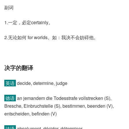
副词
1.一定，必定certainly。
2.无论如何 for worlds。如：我决不会妨碍他。
决字的翻译
英语
decide, determine, judge
德语
an jemandem die Todesstrafe vollstrecken (S)​,
Bresche, Einbruchstelle (S)​, bestimmen, beenden (V)​,
entscheiden, befinden (V)
法语
absolument, décider, déterminer