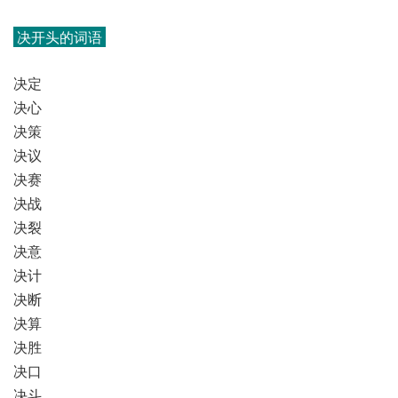
决开头的词语
决定
决心
决策
决议
决赛
决战
决裂
决意
决计
决断
决算
决胜
决口
决斗