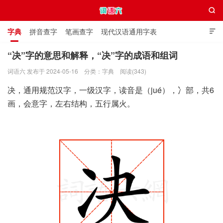

字典
拼音查字
笔画查字
现代汉语通用字表

通用规范汉字表
叠字大全
独体字大全
极简英语词典
“决”字的意思和解释，“决”字的成语和组词
词语六 发布于 2024-05-16
分类：
字典
阅读(343)
词语六
决，通用规范汉字，一级汉字，读音是（jué），冫部，共6
画，会意字，左右结构，五行属火。