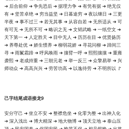
➜ 后合前仰 ➜ 争先恐后 ➜ 据理力争 ➜ 有凭有据 ➜ 绝无仅
有 ➜ 坚苦卓绝 ➜ 穷当益坚 ➜ 日暮途穷 ➜ 夜以继日 ➜ 三更
半夜 ➜ 事不过三 ➜ 若无其事 ➜ 从容自若 ➜ 无所适从 ➜ 可
有可无 ➜ 无所不可 ➜ 略识之无 ➜ 文韬武略 ➜ 一纸空文 ➜
天下第一 ➜ 人定胜天 ➜ 目中无人 ➜ 历历在目 ➜ 优贤扬历
➜ 养尊处优 ➜ 娇生惯养 ➜ 柳弱花娇 ➜ 寻花问柳 ➜ 蹄间三
寻 ➜ 雨鬣霜蹄 ➜ 呼风唤雨 ➜ 攘臂一呼 ➜ 熙熙攘攘 ➜ 重雍
袭熙 ➜ 老成持重 ➜ 三朝元老 ➜ 举一反三 ➜ 众擎易举 ➜ 兴
师动众 ➜ 高高兴兴 ➜ 劳苦功高 ➜ 以逸待劳 ➜ 不明所以 🚩
己字结尾成语接龙9
安分守己 ➜ 坐立不安 ➜ 整襟危坐 ➜ 化零为整 ➜ 出神入化
➜ 深入浅出 ➜ 博大精深 ➜ 地大物博 ➜ 顶天立地 ➜ 泰山压
顶 ➜ 民安国泰 ➜ 保国安民 ➜ 晚节不保 ➜ 相见恨晚 ➜ 出将