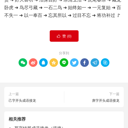
卧虎 ➜ 鸟尽弓藏 ➜ 一石二鸟 ➜ 始终如一 ➜ 一元复始 ➜ 百
不失一 ➜ 以一奉百 ➜ 忘其所以 ➜ 过目不忘 ➜ 将功补过 🚩
赞 (
0
)

分享到









上一篇
下一篇
己字开头成语接龙
庚字开头成语接龙
相关推荐
草字结尾成语接龙（逆接）