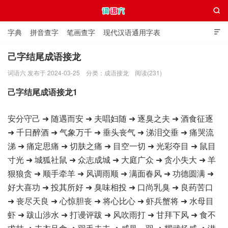

字典
拼音查字
笔画查字
现代汉语通用字表

通用规范汉字表
叠字大全
独体字大全
极简英语词典
己字结尾成语接龙
词语六 发布于 2024-03-25
分类：
成语接龙
阅读(231)
词语六
己字结尾成语接龙1
安分守己 ➜ 随遇而安 ➜ 夫唱妇随 ➜ 逐臭之夫 ➜ 酒食征逐
➜ 千日醉酒 ➜ 气象万千 ➜ 垂头丧气 ➜ 涕泪交垂 ➜ 痛哭流
涕 ➜ 痛定思痛 ➜ 切肤之痛 ➜ 目空一切 ➜ 光彩夺目 ➜ 鼠目
寸光 ➜ 城狐社鼠 ➜ 众志成城 ➜ 大庭广众 ➜ 贪小失大 ➜ 羊
狠狼贪 ➜ 顺手牵羊 ➜ 风调雨顺 ➜ 满面春风 ➜ 功德圆满 ➜
好大喜功 ➜ 投其所好 ➜ 臭味相投 ➜ 口尚乳臭 ➜ 良药苦口
➜ 丧尽天良 ➜ 心惊胆丧 ➜ 将心比心 ➜ 虾兵蟹将 ➜ 水母目
虾 ➜ 跋山涉水 ➜ 打谩评跋 ➜ 风吹雨打 ➜ 甘拜下风 ➜ 食不