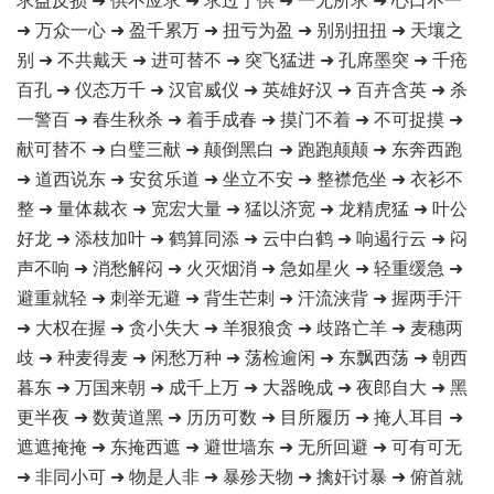
➜ 万众一心 ➜ 盈千累万 ➜ 扭亏为盈 ➜ 别别扭扭 ➜ 天壤之
别 ➜ 不共戴天 ➜ 进可替不 ➜ 突飞猛进 ➜ 孔席墨突 ➜ 千疮
百孔 ➜ 仪态万千 ➜ 汉官威仪 ➜ 英雄好汉 ➜ 百卉含英 ➜ 杀
一警百 ➜ 春生秋杀 ➜ 着手成春 ➜ 摸门不着 ➜ 不可捉摸 ➜
献可替不 ➜ 白璧三献 ➜ 颠倒黑白 ➜ 跑跑颠颠 ➜ 东奔西跑
➜ 道西说东 ➜ 安贫乐道 ➜ 坐立不安 ➜ 整襟危坐 ➜ 衣衫不
整 ➜ 量体裁衣 ➜ 宽宏大量 ➜ 猛以济宽 ➜ 龙精虎猛 ➜ 叶公
好龙 ➜ 添枝加叶 ➜ 鹤算同添 ➜ 云中白鹤 ➜ 响遏行云 ➜ 闷
声不响 ➜ 消愁解闷 ➜ 火灭烟消 ➜ 急如星火 ➜ 轻重缓急 ➜
避重就轻 ➜ 刺举无避 ➜ 背生芒刺 ➜ 汗流浃背 ➜ 握两手汗
➜ 大权在握 ➜ 贪小失大 ➜ 羊狠狼贪 ➜ 歧路亡羊 ➜ 麦穗两
歧 ➜ 种麦得麦 ➜ 闲愁万种 ➜ 荡检逾闲 ➜ 东飘西荡 ➜ 朝西
暮东 ➜ 万国来朝 ➜ 成千上万 ➜ 大器晚成 ➜ 夜郎自大 ➜ 黑
更半夜 ➜ 数黄道黑 ➜ 历历可数 ➜ 目所履历 ➜ 掩人耳目 ➜
遮遮掩掩 ➜ 东掩西遮 ➜ 避世墙东 ➜ 无所回避 ➜ 可有可无
➜ 非同小可 ➜ 物是人非 ➜ 暴殄天物 ➜ 擒奸讨暴 ➜ 俯首就