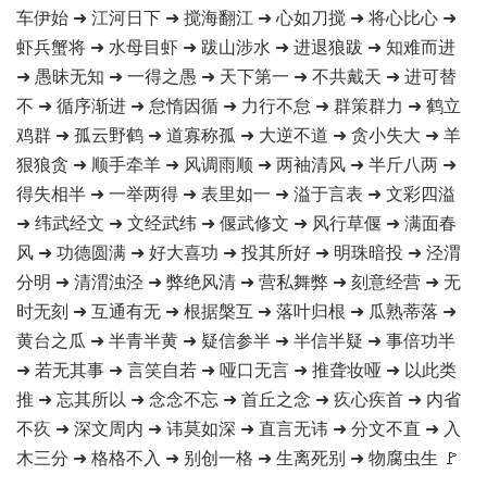
车伊始 ➜ 江河日下 ➜ 搅海翻江 ➜ 心如刀搅 ➜ 将心比心 ➜
虾兵蟹将 ➜ 水母目虾 ➜ 跋山涉水 ➜ 进退狼跋 ➜ 知难而进
➜ 愚昧无知 ➜ 一得之愚 ➜ 天下第一 ➜ 不共戴天 ➜ 进可替
不 ➜ 循序渐进 ➜ 怠惰因循 ➜ 力行不怠 ➜ 群策群力 ➜ 鹤立
鸡群 ➜ 孤云野鹤 ➜ 道寡称孤 ➜ 大逆不道 ➜ 贪小失大 ➜ 羊
狠狼贪 ➜ 顺手牵羊 ➜ 风调雨顺 ➜ 两袖清风 ➜ 半斤八两 ➜
得失相半 ➜ 一举两得 ➜ 表里如一 ➜ 溢于言表 ➜ 文彩四溢
➜ 纬武经文 ➜ 文经武纬 ➜ 偃武修文 ➜ 风行草偃 ➜ 满面春
风 ➜ 功德圆满 ➜ 好大喜功 ➜ 投其所好 ➜ 明珠暗投 ➜ 泾渭
分明 ➜ 清渭浊泾 ➜ 弊绝风清 ➜ 营私舞弊 ➜ 刻意经营 ➜ 无
时无刻 ➜ 互通有无 ➜ 根据槃互 ➜ 落叶归根 ➜ 瓜熟蒂落 ➜
黄台之瓜 ➜ 半青半黄 ➜ 疑信参半 ➜ 半信半疑 ➜ 事倍功半
➜ 若无其事 ➜ 言笑自若 ➜ 哑口无言 ➜ 推聋妆哑 ➜ 以此类
推 ➜ 忘其所以 ➜ 念念不忘 ➜ 首丘之念 ➜ 疚心疾首 ➜ 内省
不疚 ➜ 深文周内 ➜ 讳莫如深 ➜ 直言无讳 ➜ 分文不直 ➜ 入
木三分 ➜ 格格不入 ➜ 别创一格 ➜ 生离死别 ➜ 物腐虫生 🚩