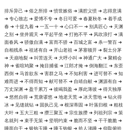
排斥异己 ➜ 俗之所排 ➜ 愤世嫉俗 ➜ 满腔义愤 ➜ 志得意满
➜ 专心致志 ➜ 爱博不专 ➜ 冬日可爱 ➜ 春夏秋冬 ➜ 着手成
春 ➜ 十捉九着 ➜ 一五一十 ➜ 心口不一 ➜ 别具匠心 ➜ 天渊
之别 ➜ 坐井观天 ➜ 平起平坐 ➜ 打抱不平 ➜ 风吹浪打 ➜ 满
面春风 ➜ 骄傲自满 ➜ 富而不骄 ➜ 百城之富 ➜ 杀一警百 ➜
自相残杀 ➜ 祖述有自 ➜ 开山老祖 ➜ 茅塞顿开 ➜ 裂土分茅
➜ 天崩地裂 ➜ 叫苦连天 ➜ 大呼小叫 ➜ 神通广大 ➜ 聚精会
神 ➜ 雀喧鸠聚 ➜ 掩目捕雀 ➜ 江郎才掩 ➜ 倒海翻江 ➜ 东歪
西倒 ➜ 马首欲东 ➜ 害群之马 ➜ 不知利害 ➜ 进可替不 ➜ 知
难而进 ➜ 不得而知 ➜ 献可替不 ➜ 自靖自献 ➜ 渊源有自 ➜
万丈深渊 ➜ 盈千累万 ➜ 彼竭我盈 ➜ 厚此薄彼 ➜ 得天独厚
➜ 悠然自得 ➜ 荒唐谬悠 ➜ 地老天荒 ➜ 冰天雪地 ➜ 钻火得
冰 ➜ 见缝就钻 ➜ 固执己见 ➜ 根深蒂固 ➜ 叶落归根 ➜ 粗枝
大叶 ➜ 五大三粗 ➜ 攒三聚五 ➜ 宗生族攒 ➜ 列祖列宗 ➜ 策
名就列 ➜ 束手无策 ➜ 坚明约束 ➜ 脆而不坚 ➜ 干干脆脆 ➜
唾面自干 ➜ 银钩玉唾 ➜ 唾玉钩银 ➜ 拾人涕唾 ➜ 仰取俯拾