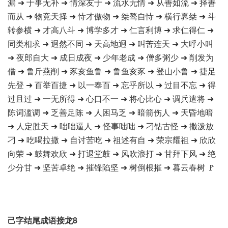
漏 ➜ 于事无补 ➜ 情深友于 ➜ 流水无情 ➜ 从善如流 ➜ 择善
而从 ➜ 物竞天择 ➜ 恃才傲物 ➜ 桀骜自恃 ➜ 横行奡桀 ➜ 斗
转参横 ➜ 才高八斗 ➜ 博学多才 ➜ 仁言利博 ➜ 求仁得仁 ➜
同类相求 ➜ 迥然不同 ➜ 天高地迥 ➜ 叫苦连天 ➜ 大呼小叫
➜ 夜郎自大 ➜ 成日成夜 ➜ 少年老成 ➜ 僧多粥少 ➜ 削发为
僧 ➜ 鲁斤燕削 ➜ 豕亥鱼鲁 ➜ 鲁鱼亥豕 ➜ 登山小鲁 ➜ 捷足
先登 ➜ 百举百捷 ➜ 以一奉百 ➜ 忘乎所以 ➜ 过目不忘 ➜ 得
过且过 ➜ 一无所得 ➜ 心口不一 ➜ 将心比心 ➜ 调兵遣将 ➜
陈词滥调 ➜ 乏善足陈 ➜ 人困马乏 ➜ 暗箭伤人 ➜ 天昏地暗
➜ 人定胜天 ➜ 咄咄逼人 ➜ 怪事咄咄 ➜ 刁钻古怪 ➜ 撒泼放
刁 ➜ 吃喝拉撒 ➜ 自讨苦吃 ➜ 祖述有自 ➜ 荣宗耀祖 ➜ 欣欣
向荣 ➜ 鼓舞欢欣 ➜ 打退堂鼓 ➜ 风吹浪打 ➜ 甘拜下风 ➜ 绝
少分甘 ➜ 坚苦卓绝 ➜ 摧锋陷坚 ➜ 树倒根摧 ➜ 暮云春树 🚩
己字结尾成语接龙8