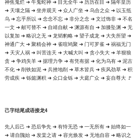
神焦鬼烂 ➜ 牛鬼蛇神 ➜ 目无全牛 ➜ 历历在目 ➜ 隔年皇历
➜ 天壤之隔 ➜ 坐井观天 ➜ 众人广坐 ➜ 乌合之众 ➜ 以玉抵
乌 ➜ 忘乎所以 ➜ 念念不忘 ➜ 非分之念 ➜ 文过饰非 ➜ 不名
一文 ➜ 献可替不 ➜ 自靖自献 ➜ 渊源有自 ➜ 加膝坠渊 ➜ 无
以复加 ➜ 略识之无 ➜ 龙韬豹略 ➜ 望子成龙 ➜ 大失所望 ➜
神通广大 ➜ 聚精会神 ➜ 雀喧鸠聚 ➜ 门可罗雀 ➜ 祸福无门
➜ 天灾人祸 ➜ 叫苦连天 ➜ 大喊大叫 ➜ 贪小失大 ➜ 羊狠狼
贪 ➜ 争鸡失羊 ➜ 据理力争 ➜ 有凭有据 ➜ 化为乌有 ➜ 泥古
不化 ➜ 削铁如泥 ➜ 兵挫地削 ➜ 草木皆兵 ➜ 疾风劲草 ➜ 积
劳成疾 ➜ 铄懿渊积 ➜ 众口金铄 ➜ 大庭广众 ➜ 妄自尊大 🚩
己字结尾成语接龙4
先人后己 ➜ 恐后争先 ➜ 有恃无恐 ➜ 一无所有 ➜ 始终如一
➜ 请自隗始 ➜ 发棠之请 ➜ 容光焕发 ➜ 无地自容 ➜ 略识之