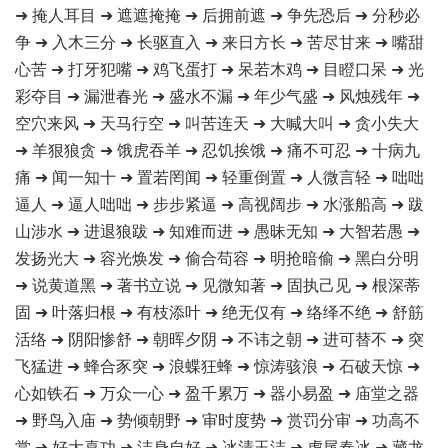
➜ 掩人耳目 ➜ 遮遮掩掩 ➜ 后拥前遮 ➜ 争先恐后 ➜ 分秒必
争 ➜ 入木三分 ➜ 长驱直入 ➜ 来日方长 ➜ 苦尽甘来 ➜ 嘴甜
心苦 ➜ 打牙犯嘴 ➜ 鸡飞蛋打 ➜ 呆若木鸡 ➜ 目瞪口呆 ➜ 光
彩夺目 ➜ 漏泄春光 ➜ 盛水不漏 ➜ 年少气盛 ➜ 风烛残年 ➜
空穴来风 ➜ 天马行空 ➜ 叫苦连天 ➜ 大喊大叫 ➜ 贪小失大
➜ 羊狠狼贪 ➜ 饿虎吞羊 ➜ 忍饥挨饿 ➜ 痛不可忍 ➜ 十病九
痛 ➜ 闻一知十 ➜ 置若罔闻 ➜ 轻重倒置 ➜ 人微言轻 ➜ 咄咄
逼人 ➜ 逼人咄咄 ➜ 步步紧逼 ➜ 高视阔步 ➜ 水涨船高 ➜ 跋
山涉水 ➜ 进退狼跋 ➜ 知难而进 ➜ 愚昧无知 ➜ 大智若愚 ➜
发扬光大 ➜ 容光焕发 ➜ 偷合苟容 ➜ 明抢暗偷 ➜ 黑白分明
➜ 说黄道黑 ➜ 著书立说 ➜ 见微知著 ➜ 固执己见 ➜ 根深蒂
固 ➜ 叶落归根 ➜ 有枝添叶 ➜ 绝无仅有 ➜ 络绎不绝 ➜ 舒筋
活络 ➜ 阴阳惨舒 ➜ 朝晖夕阴 ➜ 不讳之朝 ➜ 进可替不 ➜ 突
飞猛进 ➜ 蜂合豕突 ➜ 浪蝶狂蜂 ➜ 惊涛骇浪 ➜ 石破天惊 ➜
心如铁石 ➜ 万众一心 ➜ 盈千累万 ➜ 器小易盈 ➜ 庙堂之器
➜ 野鸟入庙 ➜ 势倾朝野 ➜ 审时度势 ➜ 赏罚分审 ➜ 功高不
赏 ➜ 好大喜功 ➜ 洁身自好 ➜ 冰清玉洁 ➜ 虎尾春冰 ➜ 藏龙