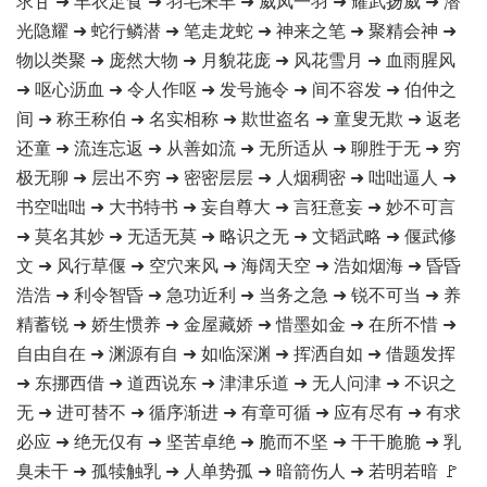
求甘 ➜ 丰衣足食 ➜ 羽毛未丰 ➜ 威凤一羽 ➜ 耀武扬威 ➜ 潜
光隐耀 ➜ 蛇行鳞潜 ➜ 笔走龙蛇 ➜ 神来之笔 ➜ 聚精会神 ➜
物以类聚 ➜ 庞然大物 ➜ 月貌花庞 ➜ 风花雪月 ➜ 血雨腥风
➜ 呕心沥血 ➜ 令人作呕 ➜ 发号施令 ➜ 间不容发 ➜ 伯仲之
间 ➜ 称王称伯 ➜ 名实相称 ➜ 欺世盗名 ➜ 童叟无欺 ➜ 返老
还童 ➜ 流连忘返 ➜ 从善如流 ➜ 无所适从 ➜ 聊胜于无 ➜ 穷
极无聊 ➜ 层出不穷 ➜ 密密层层 ➜ 人烟稠密 ➜ 咄咄逼人 ➜
书空咄咄 ➜ 大书特书 ➜ 妄自尊大 ➜ 言狂意妄 ➜ 妙不可言
➜ 莫名其妙 ➜ 无适无莫 ➜ 略识之无 ➜ 文韬武略 ➜ 偃武修
文 ➜ 风行草偃 ➜ 空穴来风 ➜ 海阔天空 ➜ 浩如烟海 ➜ 昏昏
浩浩 ➜ 利令智昏 ➜ 急功近利 ➜ 当务之急 ➜ 锐不可当 ➜ 养
精蓄锐 ➜ 娇生惯养 ➜ 金屋藏娇 ➜ 惜墨如金 ➜ 在所不惜 ➜
自由自在 ➜ 渊源有自 ➜ 如临深渊 ➜ 挥洒自如 ➜ 借题发挥
➜ 东挪西借 ➜ 道西说东 ➜ 津津乐道 ➜ 无人问津 ➜ 不识之
无 ➜ 进可替不 ➜ 循序渐进 ➜ 有章可循 ➜ 应有尽有 ➜ 有求
必应 ➜ 绝无仅有 ➜ 坚苦卓绝 ➜ 脆而不坚 ➜ 干干脆脆 ➜ 乳
臭未干 ➜ 孤犊触乳 ➜ 人单势孤 ➜ 暗箭伤人 ➜ 若明若暗 🚩