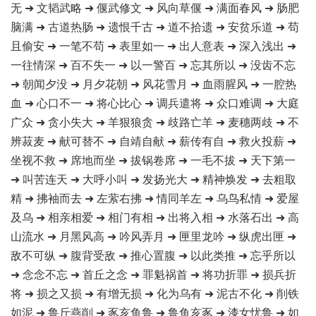
无 ➜ 文韬武略 ➜ 偃武修文 ➜ 风向草偃 ➜ 满面春风 ➜ 肠肥
脑满 ➜ 古道热肠 ➜ 遗恨千古 ➜ 道不拾遗 ➜ 安贫乐道 ➜ 苟
且偷安 ➜ 一笔不苟 ➜ 表里如一 ➜ 出人意表 ➜ 深入浅出 ➜
一往情深 ➜ 百不失一 ➜ 以一警百 ➜ 忘其所以 ➜ 没齿不忘
➜ 朝闻夕没 ➜ 月夕花朝 ➜ 风花雪月 ➜ 血雨腥风 ➜ 一腔热
血 ➜ 心口不一 ➜ 将心比心 ➜ 调兵遣将 ➜ 众口难调 ➜ 大庭
广众 ➜ 贪小失大 ➜ 羊狠狼贪 ➜ 歧路亡羊 ➜ 麦穗两歧 ➜ 不
辨菽麦 ➜ 献可替不 ➜ 自靖自献 ➜ 薪传有自 ➜ 救火投薪 ➜
坐视不救 ➜ 席地而坐 ➜ 拔锅卷席 ➜ 一毛不拔 ➜ 天下第一
➜ 叫苦连天 ➜ 大呼小叫 ➜ 发扬光大 ➜ 精神焕发 ➜ 去粗取
精 ➜ 拂袖而去 ➜ 左萦右拂 ➜ 情同羊左 ➜ 乌鸟私情 ➜ 爱屋
及乌 ➜ 相亲相爱 ➜ 相门有相 ➜ 出将入相 ➜ 水落石出 ➜ 高
山流水 ➜ 月黑风高 ➜ 吟风弄月 ➜ 匣里龙吟 ➜ 纵虎出匣 ➜
敌不可纵 ➜ 腹背受敌 ➜ 推心置腹 ➜ 以此类推 ➜ 忘乎所以
➜ 念念不忘 ➜ 首丘之念 ➜ 罪魁祸首 ➜ 将功折罪 ➜ 损兵折
将 ➜ 损之又损 ➜ 有增无损 ➜ 化为乌有 ➜ 泥古不化 ➜ 削铁
如泥 ➜ 鲁斤燕削 ➜ 豕亥鱼鲁 ➜ 鲁鱼亥豕 ➜ 漆女忧鲁 ➜ 如