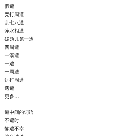
假遭
宽打周遭
乱七八遭
萍水相遭
破题儿第一遭
四周遭
一溜遭
一遭
一周遭
远打周遭
遇遭
更多…
遭中间的词语
不遭时
惨遭不幸