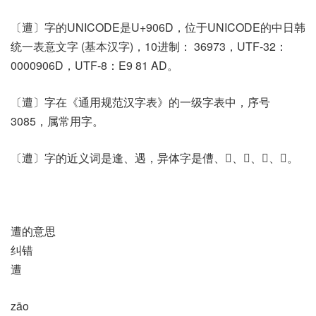
〔遭〕字的UNICODE是U+906D，位于UNICODE的中日韩
统一表意文字 (基本汉字)，10进制： 36973，UTF-32：
0000906D，UTF-8：E9 81 AD。
〔遭〕字在《通用规范汉字表》的一级字表中，序号
3085，属常用字。
〔遭〕字的近义词是逢、遇，异体字是傮、𣩒、𨗐、𨘜、𨙠。
遭的意思
纠错
遭
zāo