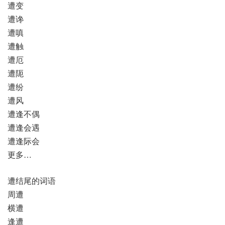
遭变
遭谗
遭嗔
遭触
遭厄
遭阨
遭纷
遭风
遭逢不偶
遭逢会遇
遭逢际会
更多…
遭结尾的词语
周遭
横遭
逢遭