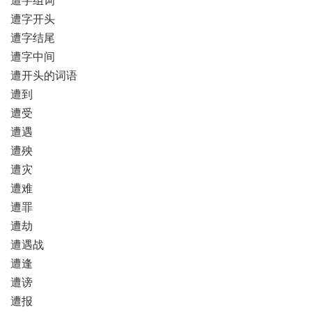
遭字开头
遭字结尾
遭字中间
遭开头的词语
遭到
遭受
遭遇
遭殃
遭灾
遭难
遭罪
遭劫
遭遇战
遭逢
遭谤
遭报