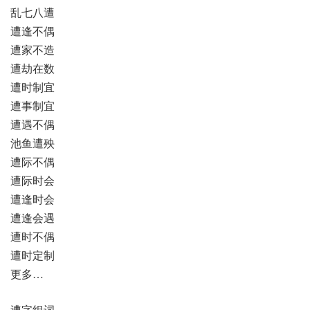
乱七八遭
遭逢不偶
遭家不造
遭劫在数
遭时制宜
遭事制宜
遭遇不偶
池鱼遭殃
遭际不偶
遭际时会
遭逢时会
遭逢会遇
遭时不偶
遭时定制
更多…
遭字组词