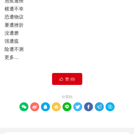
池鱼遭殃
横遭不幸
恐遭物议
屡遭挫折
没遭磨
强遭瘟
险遭不测
更多…
赞 (
0
)

分享到








