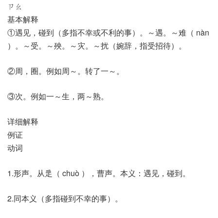
ㄗㄠ
基本解释
①遇见，碰到（多指不幸或不利的事）。～遇。～难（ nàn
）。～受。～殃。～灾。～扰（婉辞，指受招待）。
②周，圈。例如周～。转了一～。
③次。例如一～生，两～熟。
详细解释
例证
动词
1.形声。从辵（ chuò ），曹声。本义：遇见，碰到。
2.同本义（多指碰到不幸的事）。