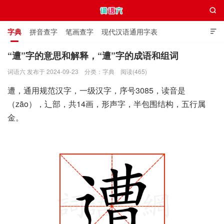

字典
拼音查字
笔画查字
现代汉语通用字表

通用规范汉字表
叠字大全
独体字大全
极简英语词典
“遭”字的意思和解释，“遭”字的成语和组词
词语六 发布于 2024-09-23
分类：
字典
阅读(465)
词语六
遭，通用规范汉字，一级汉字，序号3085，读音是
（zāo），辶部，共14画，形声字，半包围结构，五行属
金。