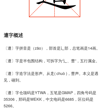
遭字概述
〔遭〕字拼音是（zāo），部首是辶部，总笔画是14画。
〔遭〕字是半包围结构，可拆字为“辶、曹”，五行属金。
〔遭〕字造字法是形声。从辵( chuò )，曹声。本义是遇
见，碰到。
〔遭〕字仓颉码是YTWA，五笔是GMAP，四角号码是
35306，郑码是WEKK，中文电码是6685，区位码是
5266。