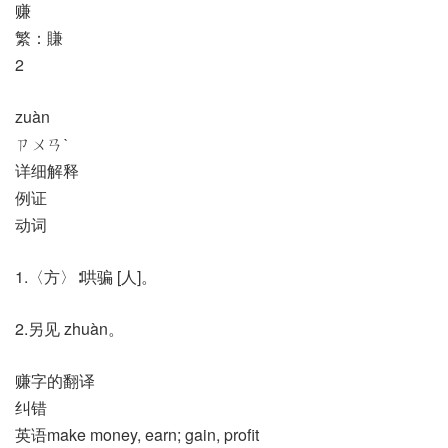
赚
繁：賺
2
zuàn
ㄗㄨㄢˋ
详细解释
例证
动词
1.〈方〉∶哄骗 [人]。
2.另见 zhuàn。
赚字的翻译
纠错
英语make money, earn; gain, profit