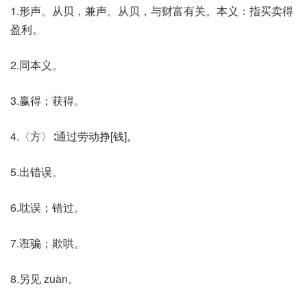
1.形声。从贝，兼声。从贝，与财富有关。本义：指买卖得
盈利。
2.同本义。
3.赢得；获得。
4.〈方〉∶通过劳动挣[钱]。
5.出错误。
6.耽误；错过。
7.诳骗；欺哄。
8.另见 zuàn。