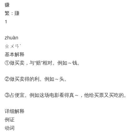
赚
繁：賺
1
zhuàn
ㄓㄨㄢˋ
基本解释
①做买卖，与“赔”相对。例如～钱。
②做买卖得的利。例如～头。
③占便宜。例如这场电影看得真～，他给买票又买吃的。
详细解释
例证
动词