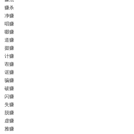
赚杀
净赚
唱赚
啜赚
道赚
掇赚
计赚
诳赚
诓赚
骗赚
破赚
闪赚
失赚
脱赚
虚赚
雅赚