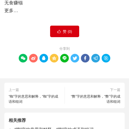
无食赚镪
更多…
赞 (
0
)

分享到









上一篇
下一篇
“蜘”字的意思和解释，“蜘”字的成
“弊”字的意思和解释，“弊”字的成
语和组词
语和组词
相关推荐