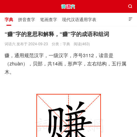

字典
拼音查字
笔画查字
现代汉语通用字表

通用规范汉字表
叠字大全
独体字大全
极简英语词典
“赚”字的意思和解释，“赚”字的成语和组词
词语六 发布于 2024-09-23
分类：
字典
阅读(463)
词语六
赚，通用规范汉字，一级汉字，序号3112，读音是
（zhuàn），贝部，共14画，形声字，左右结构，五行属
木。