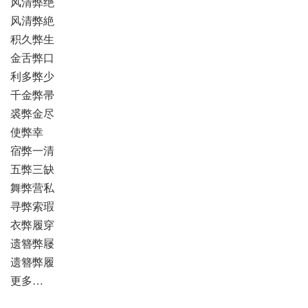
风清弊绝
风清弊絶
积久弊生
金舌弊口
利多弊少
千金弊帚
裘弊金尽
使弊幸
宿弊一清
五弊三缺
舞弊营私
寻弊索瑕
衣弊履穿
遗簪弊屦
遗簪弊履
更多…