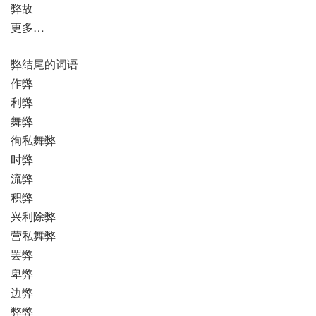
弊故
更多…
弊结尾的词语
作弊
利弊
舞弊
徇私舞弊
时弊
流弊
积弊
兴利除弊
营私舞弊
罢弊
卑弊
边弊
弊弊