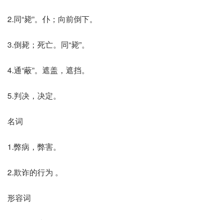
2.同“毙”。仆；向前倒下。
3.倒毙；死亡。同“毙”。
4.通“蔽”。遮盖，遮挡。
5.判决，决定。
名词
1.弊病，弊害。
2.欺诈的行为 。
形容词