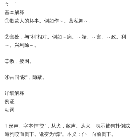
ㄅㄧˋ
基本解释
①欺蒙人的坏事。例如作～。营私舞～。
②害处，与“利”相对。例如～病。～端。～害。～政。利
～。兴利除～。
③败，疲困。
④古同“蔽”，隐蔽。
详细解释
例证
动词
1.形声。字本作“獘”，从犬，敝声。从犬，表示被狗扑倒或
遭狗咬而倒下。讹变为“弊”。本义：仆，向前倒下。