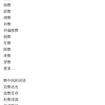
病弊
踣弊
搏弊
补弊
补偏救弊
残弊
车弊
陈弊
承弊
穿弊
更多…
弊中间的词语
百弊丛生
齿弊舌存
杜弊清源