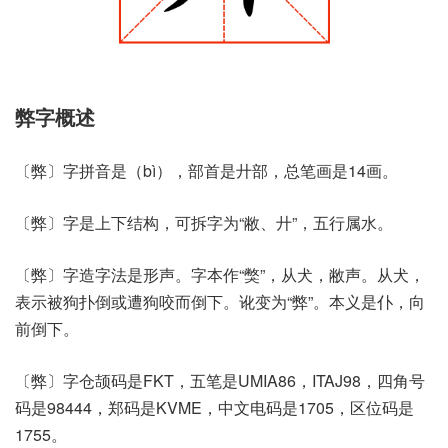
弊字概述
〔弊〕字拼音是（bì），部首是廾部，总笔画是14画。
〔弊〕字是上下结构，可拆字为“敝、廾”，五行属水。
〔弊〕字造字法是形声。字本作“獘”，从犬，敝声。从犬，
表示被狗扑倒或遭狗咬而倒下。讹变为“弊”。本义是仆，向
前倒下。
〔弊〕字仓颉码是FKT，五笔是UMIA86，ITAJ98，四角号
码是98444，郑码是KVME，中文电码是1705，区位码是
1755。