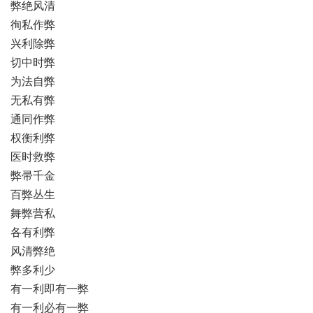
弊绝风清
徇私作弊
兴利除弊
切中时弊
为法自弊
无私有弊
通同作弊
权衡利弊
医时救弊
弊帚千金
百弊丛生
舞弊营私
各有利弊
风清弊绝
弊多利少
有一利即有一弊
有一利必有一弊