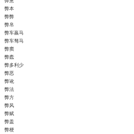
弊惫
弊本
弊弊
弊帛
弊车羸马
弊车驽马
弊窦
弊蠹
弊多利少
弊恶
弊讹
弊法
弊方
弊风
弊赋
弊盖
弊梗