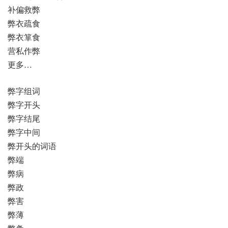
补偏救弊
弊衣疏食
弊衣箪食
营私作弊
更多…
弊字组词
弊字开头
弊字结尾
弊字中间
弊开头的词语
弊端
弊病
弊政
弊害
弊薄