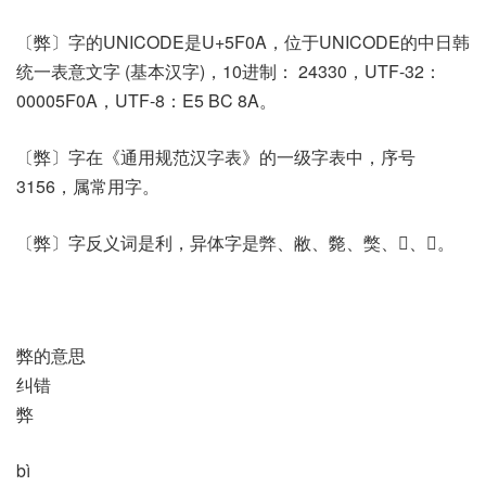
〔弊〕字的UNICODE是U+5F0A，位于UNICODE的中日韩
统一表意文字 (基本汉字)，10进制： 24330，UTF-32：
00005F0A，UTF-8：E5 BC 8A。
〔弊〕字在《通用规范汉字表》的一级字表中，序号
3156，属常用字。
〔弊〕字反义词是利，异体字是㢢、敝、斃、獘、𡚁、𧷍。
弊的意思
纠错
弊
bì