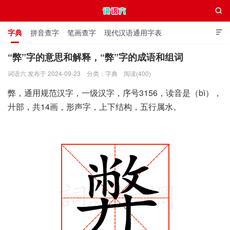

字典
拼音查字
笔画查字
现代汉语通用字表

通用规范汉字表
叠字大全
独体字大全
极简英语词典
“弊”字的意思和解释，“弊”字的成语和组词
词语六 发布于 2024-09-23
分类：
字典
阅读(400)
词语六
弊，通用规范汉字，一级汉字，序号3156，读音是（bì），
廾部，共14画，形声字，上下结构，五行属水。