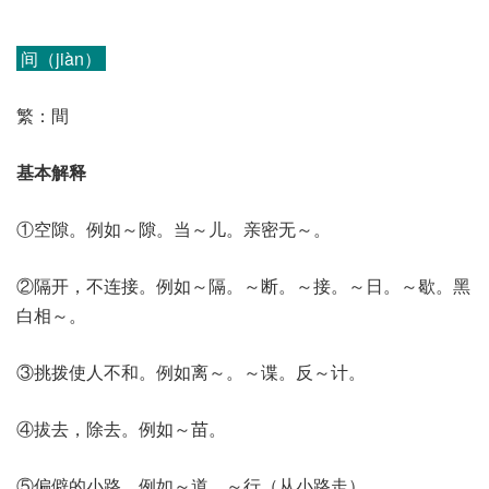
间（jiàn）
繁：間
基本解释
①空隙。例如～隙。当～儿。亲密无～。
②隔开，不连接。例如～隔。～断。～接。～日。～歇。黑
白相～。
③挑拨使人不和。例如离～。～谍。反～计。
④拔去，除去。例如～苗。
⑤偏僻的小路。例如～道。～行（从小路走）。