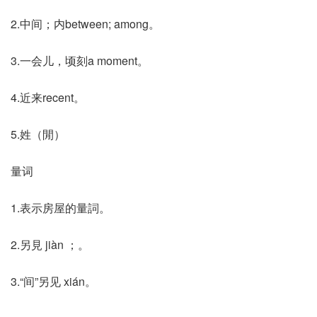
2.中间；内between; among。
3.一会儿，顷刻a moment。
4.近来recent。
5.姓（閒）
量词
1.表示房屋的量詞。
2.另見 jiàn ；。
3.“间”另见 xián。