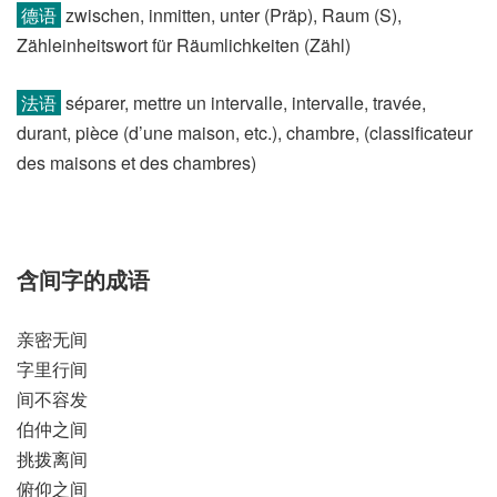
德语
zwischen, inmitten, unter (Präp)​, Raum (S)​,
Zähleinheitswort für Räumlichkeiten (Zähl)
法语
séparer, mettre un intervalle, intervalle, travée,
durant, pièce (d’une maison, etc.)​, chambre, (classificateur
des maisons et des chambres)​
含间字的成语
亲密无间
字里行间
间不容发
伯仲之间
挑拨离间
俯仰之间