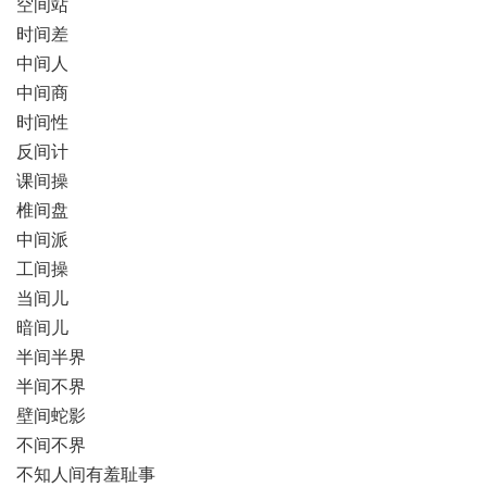
空间站
时间差
中间人
中间商
时间性
反间计
课间操
椎间盘
中间派
工间操
当间儿
暗间儿
半间半界
半间不界
壁间蛇影
不间不界
不知人间有羞耻事