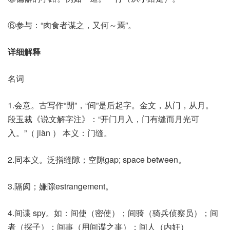
⑥参与：“肉食者谋之，又何～焉”。
详细解释
名词
1.会意。古写作“閒”，“间”是后起字。金文，从门，从月。
段玉裁《说文解字注》：“开门月入，门有缝而月光可
入。”（ jiàn ） 本义：门缝。
2.同本义。泛指缝隙；空隙gap; space between。
3.隔阂；嫌隙estrangement。
4.间谍 spy。如：间使（密使）；间骑（骑兵侦察员）；间
者（探子）；间事（用间谍之事）；间人（内奸）