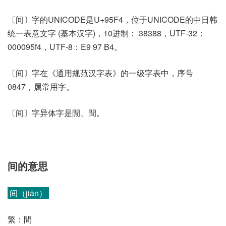
〔间〕字的UNICODE是U+95F4，位于UNICODE的中日韩
统一表意文字 (基本汉字)，10进制： 38388，UTF-32：
000095f4，UTF-8：E9 97 B4。
〔间〕字在《通用规范汉字表》的一级字表中，序号
0847，属常用字。
〔间〕字异体字是閒、間。
间的意思
间（jiān）
繁：間