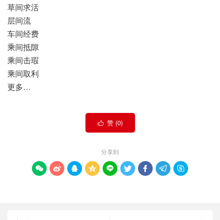
草间求活
层间流
车间经费
乘间抵隙
乘间击瑕
乘间取利
更多…
赞 (
0
)

分享到








