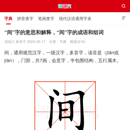

字典
拼音查字
笔画查字
现代汉语通用字表

通用规范汉字表
叠字大全
独体字大全
极简英语词典
“间”字的意思和解释，“间”字的成语和组词
词语六 发布于 2024-05-17
分类：
字典
阅读(310)
词语六
间，通用规范汉字，一级汉字，多音字，读音是（jiān或
jiàn），门部，共7画，会意字，半包围结构，五行属木。