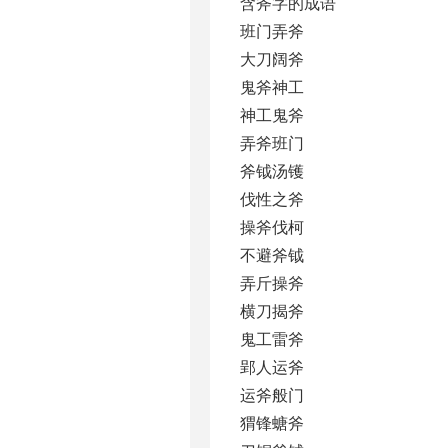
含斧字的成语
班门弄斧
大刀阔斧
鬼斧神工
神工鬼斧
弄斧班门
斧钺汤镬
伐性之斧
操斧伐柯
不避斧钺
弄斤操斧
横刀揭斧
鬼工雷斧
郢人运斧
运斧般门
猬锋螗斧