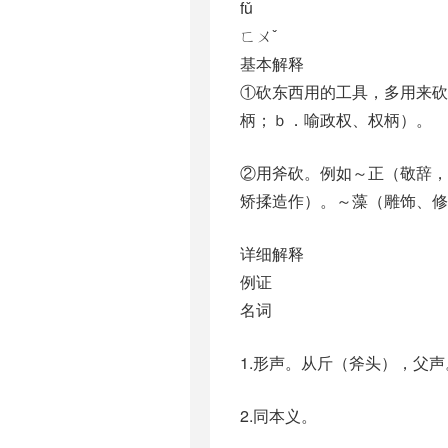
fǔ
ㄈㄨˇ
基本解释
①砍东西用的工具，多用来砍
柄；ｂ．喻政权、权柄）。
②用斧砍。例如～正（敬辞，
矫揉造作）。～藻（雕饰、修
详细解释
例证
名词
1.形声。从斤（斧头），父
2.同本义。