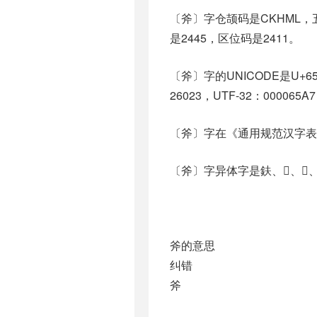
〔斧〕字仓颉码是CKHML，五
是2445，区位码是2411。
〔斧〕字的UNICODE是U+6
26023，UTF-32：000065A7
〔斧〕字在《通用规范汉字表
〔斧〕字异体字是鈇、𢯋、𤕑、
斧的意思
纠错
斧