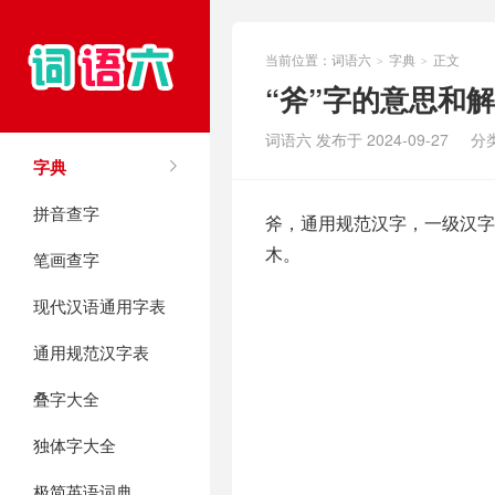
当前位置：
词语六
字典
正文
>
>
“斧”字的意思和
词语六 发布于 2024-09-27
分
字典
拼音查字
斧，通用规范汉字，一级汉字
木。
笔画查字
现代汉语通用字表
通用规范汉字表
叠字大全
独体字大全
极简英语词典