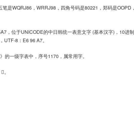
笔是WQRJ86，WRRJ98，四角号码是80221，郑码是OOP
5A7，位于UNICODE的中日韩统一表意文字 (基本汉字)，10进
，UTF-8：E6 96 A7。
》的一级字表中，序号1170，属常用字。
𨨞。