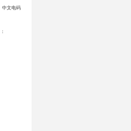
D，中文电码
制：