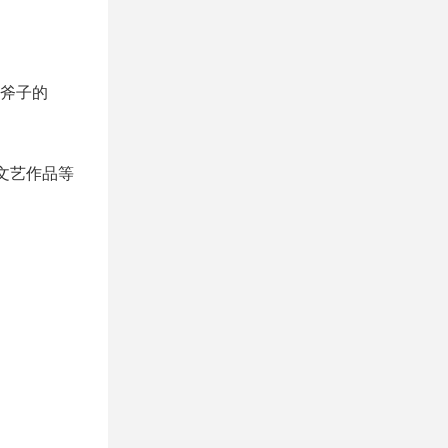
斧子的
文艺作品等