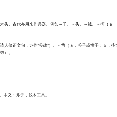
木头。古代亦用来作兵器。例如～子。～头。～钺。～柯（ａ．
请人修正文句，亦作“斧政”）。～凿（ａ．斧子或凿子；ｂ．指
饰）。
声。本义：斧子，伐木工具。