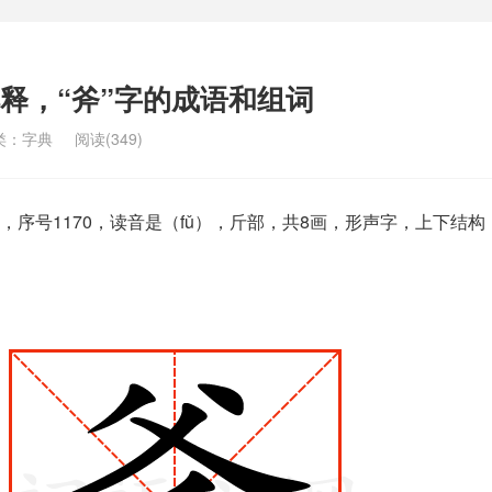
解释，“斧”字的成语和组词
类：
字典
阅读(349)
，序号1170，读音是（fǔ），斤部，共8画，形声字，上下结构