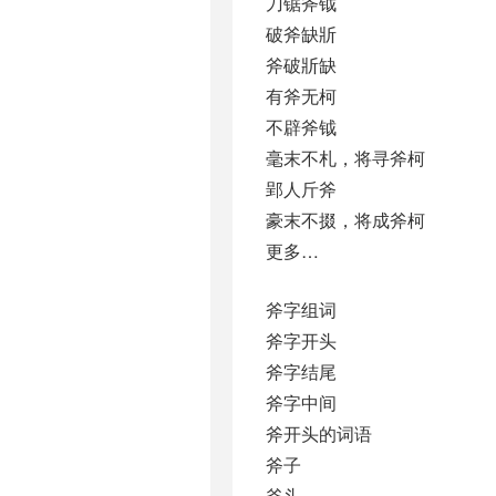
刀锯斧钺
破斧缺斨
斧破斨缺
有斧无柯
不辟斧钺
毫末不札，将寻斧柯
郢人斤斧
豪末不掇，将成斧柯
更多…
斧字组词
斧字开头
斧字结尾
斧字中间
斧开头的词语
斧子
斧头