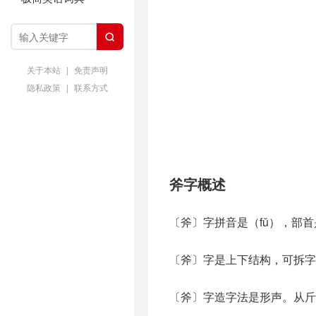

关于本站
|
免责声明
隐私政策
|
联系方式
斧字概述
〔斧〕字拼音是（fǔ），部
〔斧〕字是上下结构，可拆字
〔斧〕字造字法是形声。从斤(