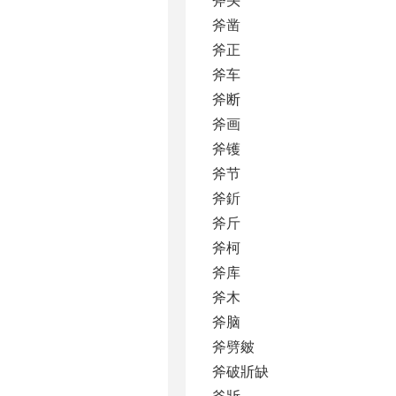
斧凿
斧正
斧车
斧断
斧画
斧镬
斧节
斧釿
斧斤
斧柯
斧库
斧木
斧脑
斧劈皴
斧破斨缺
斧斨