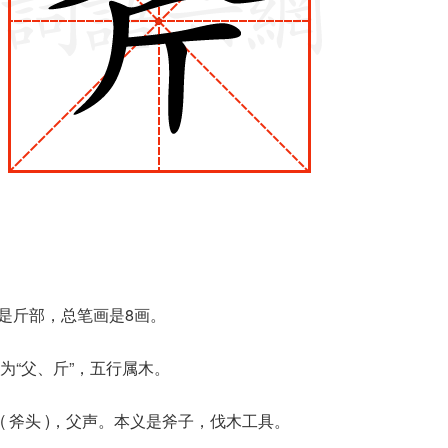
首是斤部，总笔画是8画。
为“父、斤”，五行属木。
 斧头 )，父声。本义是斧子，伐木工具。