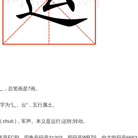
辶，总笔画是7画。
字为“辶、云”，五行属土。
chuò )，军声。本义是运行;运转;转动。
是FCPI，四角号码是31303，郑码是WBZS，中文电码是666