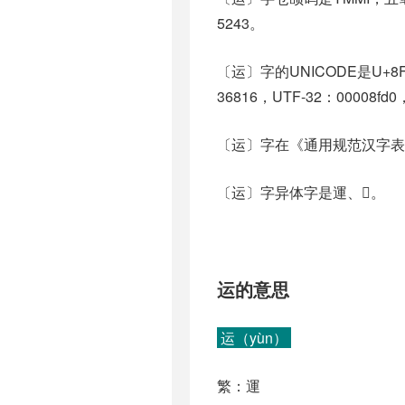
5243。
〔运〕字的UNICODE是U+8
36816，UTF-32：00008fd0
〔运〕字在《通用规范汉字表
〔运〕字异体字是運、𨔪。
运的意思
运（yùn）
繁：運