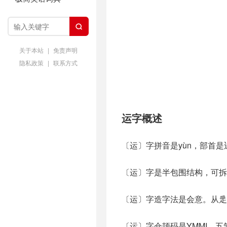

关于本站
|
免责声明
隐私政策
|
联系方式
运字概述
〔运〕字拼音是yùn，部首是
〔运〕字是半包围结构，可拆
〔运〕字造字法是会意。从辵( 
〔运〕字仓颉码是YMMI，五笔