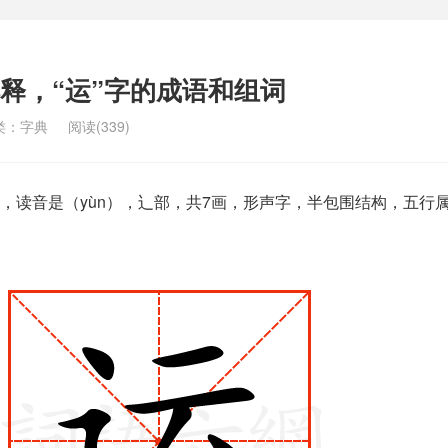
解释，“运”字的成语和组词
类：
字典
阅读(339)
，读音是（yùn），辶部，共7画，形声字，半包围结构，五行