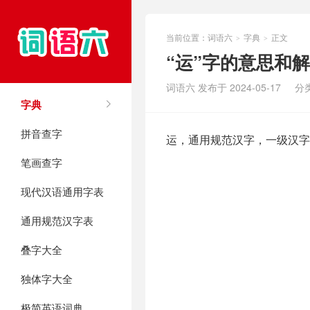
当前位置：
词语六
字典
正文
>
>
“运”字的意思和
词语六 发布于 2024-05-17
分
字典
拼音查字
运，通用规范汉字，一级汉字
笔画查字
现代汉语通用字表
通用规范汉字表
叠字大全
独体字大全
极简英语词典