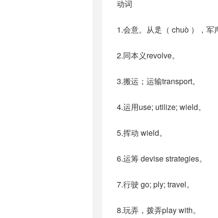
动词
1.会意。从辵（ chuò ）
2.同本义revolve。
3.搬运；运输transport。
4.运用use; utilize; wield。
5.挥动 wield。
6.运筹 devise strategies。
7.行驶 go; ply; travel。
8.玩弄，拨弄play with。