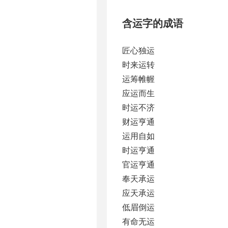
含运字的成语
匠心独运
时来运转
运筹帷幄
应运而生
时运不济
财运亨通
运用自如
时运亨通
官运亨通
奉天承运
应天承运
低眉倒运
有命无运