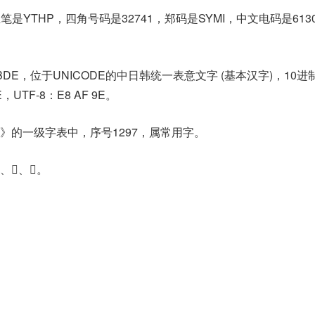
笔是YTHP，四角号码是32741，郑码是SYMI，中文电码是61
8BDE，位于UNICODE的中日韩统一表意文字 (基本汉字)，10进
E，UTF-8：E8 AF 9E。
》的一级字表中，序号1297，属常用字。
、𧩙。