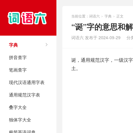
当前位置：
词语六
字典
正文
>
>
“诞”字的意思和
词语六 发布于 2024-09-29
分
字典
拼音查字
诞，通用规范汉字，一级汉字，
土。
笔画查字
现代汉语通用字表
通用规范汉字表
叠字大全
独体字大全
极简英语词典