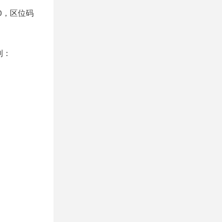
30，区位码
制：