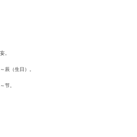
妄。
～辰（生日）。
～节。