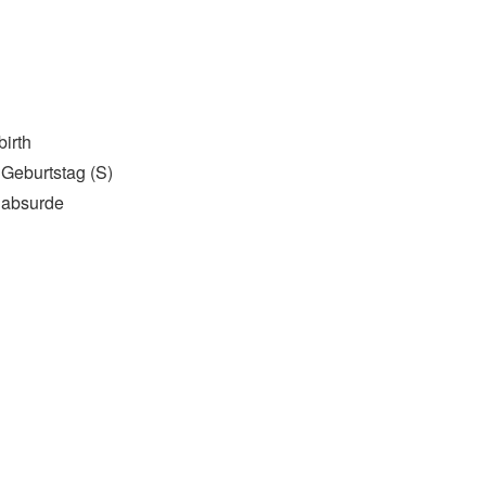
birth
Geburtstag (S)
 absurde