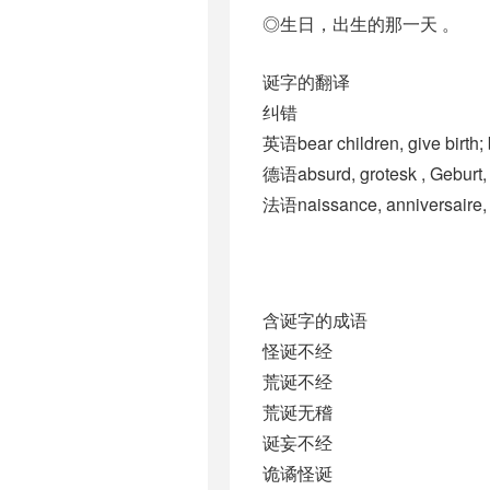
◎生日，出生的那一天 。
诞字的翻译
纠错
英语bear children, give birth; 
德语absurd, grotesk , Geburt, 
法语naissance, anniversaire,
含诞字的成语
怪诞不经
荒诞不经
荒诞无稽
诞妄不经
诡谲怪诞