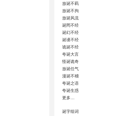
放诞不羁
放诞不拘
放诞风流
诞罔不经
诞幻不经
诞谩不经
诡诞不经
夸诞大言
怪诞诡奇
放诞任气
漫诞不稽
夸诞之语
夸诞生惑
更多…
诞字组词