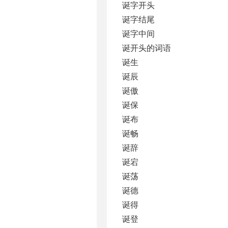
诞字开头
诞字结尾
诞字中间
诞开头的词语
诞生
诞辰
诞傲
诞保
诞布
诞畅
诞辞
诞宕
诞荡
诞德
诞得
诞登