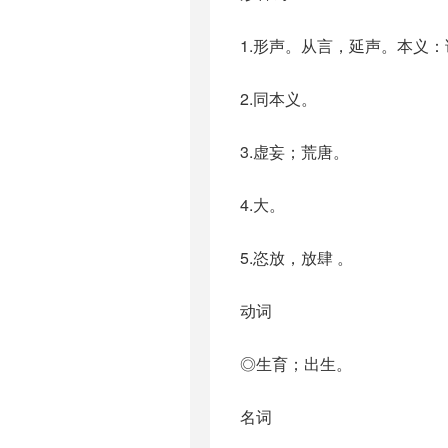
1.形声。从言，延声。本义
2.同本义。
3.虚妄；荒唐。
4.大。
5.恣放，放肆 。
动词
◎生育；出生。
名词