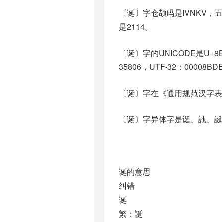
〔诞〕字仓颉码是IVNKV，五
是2114。
〔诞〕字的UNICODE是U+
35806，UTF-32：00008BD
〔诞〕字在《通用规范汉字表
〔诞〕字异体字是䜥、訑、誕、
诞的意思
纠错
诞
繁：誕