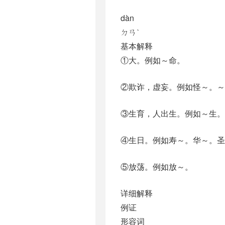
dàn
ㄉㄢˋ
基本解释
①大。例如～命。
②欺诈，虚妄。例如怪～。～
③生育，人出生。例如～生。
④生日。例如寿～。华～。圣
⑤放荡。例如放～。
详细解释
例证
形容词