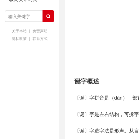

关于本站
|
免责声明
隐私政策
|
联系方式
诞字概述
〔诞〕字拼音是（dàn），
〔诞〕字是左右结构，可拆字
〔诞〕字造字法是形声。从言