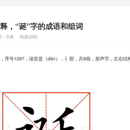
解释，“诞”字的成语和组词
类：
字典
阅读(265)
序号1297，读音是（dàn），讠部，共8画，形声字，左右结