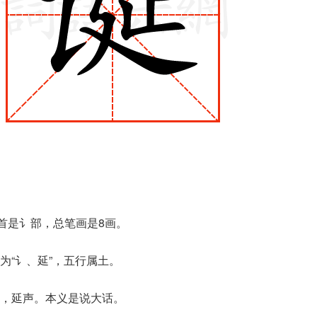
部首是讠部，总笔画是8画。
为“讠、延”，五行属土。
，延声。本义是说大话。