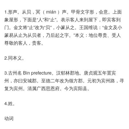
1.形声。从贝，冥（ mián ）声。甲骨文字形，会意。上面
象屋形，下面是“人”和“止”。表示客人来到屋下，即宾客到
门。金文将“止”改为“贝”，小篆从之。王国维说：“金文及小
篆易从止为从贝者，乃后起之字。”本义：地位尊贵、受人
尊敬的客人，贵客。
2.同本义。
3.古州名 Bin prefecture。汉郁林郡地。唐贞观五年置宾
州，亦曰安城郡。至德二年改为领方郡。元初为宾州路，寻
复为宾州。清属广西思恩府。今为宾阳县。
4.姓。
动词