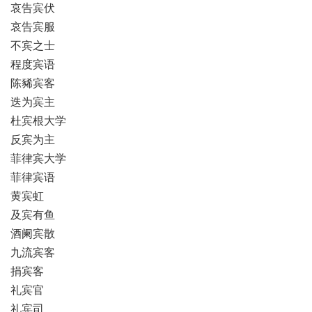
哀告宾伏
哀告宾服
不宾之士
程度宾语
陈豨宾客
迭为宾主
杜宾根大学
反宾为主
菲律宾大学
菲律宾语
黄宾虹
及宾有鱼
酒阑宾散
九流宾客
捐宾客
礼宾官
礼宾司