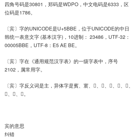
四角号码是30801，郑码是WDPO，中文电码是6333，区
位码是1786。
〔宾〕字的UNICODE是U+5BBE，位于UNICODE的中日
韩统一表意文字 (基本汉字)，10进制： 23486，UTF-32：
00005BBE，UTF-8：E5 AE BE。
〔宾〕字在《通用规范汉字表》的一级字表中，序号
2102，属常用字。
〔宾〕字反义词是主，异体字是賓、賔、𡧼、𡪛、𡫅、𤍘、𥦎、
𥧨、𧶉、𧶎。
宾的意思
纠错