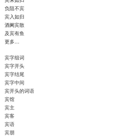
负阻不宾
宾入如归
酒阑宾散
及宾有鱼
更多…
宾字组词
宾字开头
宾字结尾
宾字中间
宾开头的词语
宾馆
宾主
宾客
宾语
宾朋