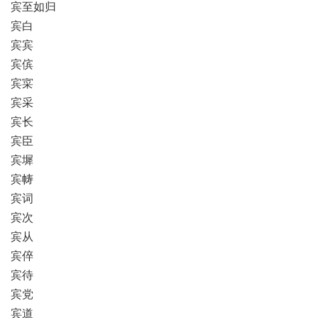
宾至如归
宾白
宾宾
宾傧
宾寀
宾采
宾长
宾臣
宾墀
宾帱
宾词
宾次
宾从
宾倅
宾待
宾党
宾道