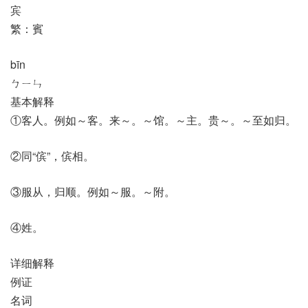
宾
繁：賓
bīn
ㄅㄧㄣ
基本解释
①客人。例如～客。来～。～馆。～主。贵～。～至如归。
②同“傧”，傧相。
③服从，归顺。例如～服。～附。
④姓。
详细解释
例证
名词