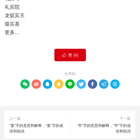
礼宾院
龙驭宾天
骆宾基
更多…
赞 (
0
)

分享到









上一篇
下一篇
“宴”字的意思和解释，“宴”字的成
“窄”字的意思和解释，“窄”字的成
语和组词
语和组词