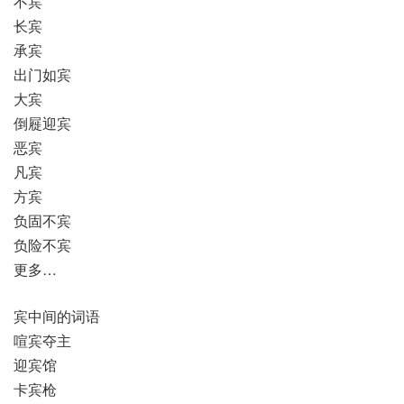
不宾
长宾
承宾
出门如宾
大宾
倒屣迎宾
恶宾
凡宾
方宾
负固不宾
负险不宾
更多…
宾中间的词语
喧宾夺主
迎宾馆
卡宾枪