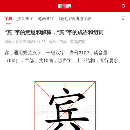

字典
拼音查字
笔画查字
现代汉语通用字表

通用规范汉字表
叠字大全
独体字大全
极简英语词典
“宾”字的意思和解释，“宾”字的成语和组词
词语六 发布于 2024-11-06
分类：
字典
阅读(270)
词语六
宾，通用规范汉字，一级汉字，序号2102，读音是
（bīn），宀部，共10画，形声字，上下结构，五行属水。