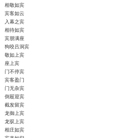
相敬如宾
宾客如云
入幕之宾
相待如宾
宾朋满座
狗咬吕洞宾
敬如上宾
座上宾
门不停宾
宾客盈门
门无杂宾
倒屣迎宾
截发留宾
龙御上宾
龙驭上宾
相庄如宾
宾来如归