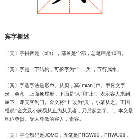
宾字概述
〔宾〕字拼音是（bīn），部首是宀部，总笔画是10画。
〔宾〕字是上下结构，可拆字为“宀、兵”，五行属水。
〔宾〕字造字法是形声。从贝，冥( mián )声。甲骨文字
形，会意。上面象屋形，下面是“人”和“止”。表示客人来到
屋下，即宾客到门。金文将“止”改为“贝”，小篆从之。王国
维说:“金文及小篆易从止为从贝者，乃后起之字。”。本义是
地位尊贵、受人尊敬的客人，贵客。
〔宾〕字仓颉码是JOMC，五笔是PRGW86，PRWU98，